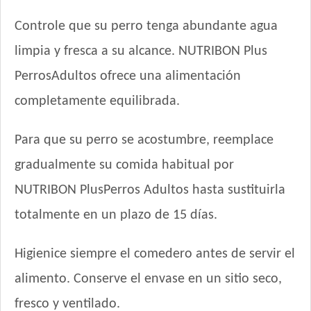
Rosco Perro Adulto Cocktail
Controle que su perro tenga abundante agua
Royal Canin Club Performance Weight Control Perro Adulto
limpia y fresca a su alcance. NUTRIBON Plus
Royal Canin Perro Care Dermacomfort Maxi
Royal Canin Perro Care Dermacomfort Medium
PerrosAdultos ofrece una alimentación
Royal Canin Perro Care Weight Maxi
completamente equilibrada.
Royal Canin Perro Care Weight Medium
Royal Canin Perro Giant Adulto
Para que su perro se acostumbre, reemplace
Royal Canin Perro Maxi Adulto
gradualmente su comida habitual por
Royal Canin Perro Maxi Adulto +5
NUTRIBON PlusPerros Adultos hasta sustituirla
Royal Canin Perro Medium Adulto
Royal Canin Perro Raza Boxer Adult
totalmente en un plazo de 15 días.
Royal Canin Perro Raza Bulldog Inglés Adulto
Royal Canin Perro Raza Golden Retriever Adulto
Higienice siempre el comedero antes de servir el
Royal Canin Perro Raza Labrador Retriever Adulto
alimento. Conserve el envase en un sitio seco,
Royal Canin Perro Raza Ovejero Alemán Adulto
fresco y ventilado.
Royal Canin Perro Veterinary Anallergenic Canine