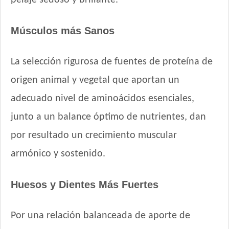
Iron Pet Perro Adultos de Razas Medianas y Grandes
Iron Pet Premium Perro Adulto Mediano y Grande
Músculos más Sanos
Jager Perro Adulto
Jaspe Perro Adulto
La selección rigurosa de fuentes de proteína de
Jaspe Premium Perro Adulto
Jaspe Premium Perro Criadores
origen animal y vegetal que aportan un
Keiko Max Perro Adulto Mediano y Grande
adecuado nivel de aminoácidos esenciales,
Keiko Perro Adulto de Raza Mediana y Grande Mix
junto a un balance óptimo de nutrientes, dan
Keiko Perro Adulto de Raza Mediana y Grande sabor Carne
por resultado un crecimiento muscular
Ken-L Perro Adulto de Raza Mediana y Grande
Kongo Gold Perro Adulto Medianos y Grandes
armónico y sostenido.
Kongo Perro Adulto Medianos y Grandes
Maintenance Criadores Perro Adulto Carne y Pollo
Huesos y Dientes Más Fuertes
Manada Perro Adulto Mediano y Grande
Mapu Perro Adulto Mediano y Grande
Por una relación balanceada de aporte de
Master Crock Perro Adulto Raza Mediana y Grande