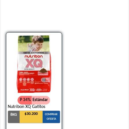
P 34%
Estándar
Nutribon XQ Gatitos
$30.200
8KG
COMPRAR
OFERTA