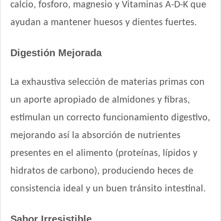
calcio, fosforo, magnesio y Vitaminas A-D-K que
Max Pet Perro Adulto Mordida Grande
Maxxium Perro Adulto Cordero Patagónico y Arroz
ayudan a mantener huesos y dientes fuertes.
Maxxium Perro Adulto Pollo de Campo y Arroz
Mi Amigo Perro Adulto
Digestión Mejorada
MisterPet High Performance
MisterPet Perro Adulto Control de Peso
La exhaustiva selección de materias primas con
MisterPet Perro Adulto Mordida Grande
un aporte apropiado de almidones y fibras,
Montañés Perro Adulto Mordida Grande
estimulan un correcto funcionamiento digestivo,
Natural Meat Perro Adulto
Nature Perro Adulto Medianos y Grandes
mejorando así la absorción de nutrientes
NutriCare Perro Adulto Mediano y Grande
presentes en el alimento (proteínas, lípidos y
Nutribon Plus Perro Adulto Criadores
hidratos de carbono), produciendo heces de
Nutribon XQ Adulto de Raza Mediana y Grande
Nutribon XQ Control de Peso
consistencia ideal y un buen tránsito intestinal.
Nutrique Healthy Weight Dog
Nutrique Large Young Adult Dog
Sabor Irresistible