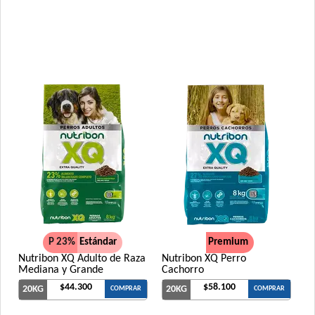
Xtreme Dog Criadores Perro Adulto
Xtreme Dog Perro Adulto
Zimpi Perro Adulto
P 23%
Estándar
Premium
Nutribon XQ Adulto de Raza
Nutribon XQ Perro
Mediana y Grande
Cachorro
$44.300
$58.100
20KG
20KG
COMPRAR
COMPRAR