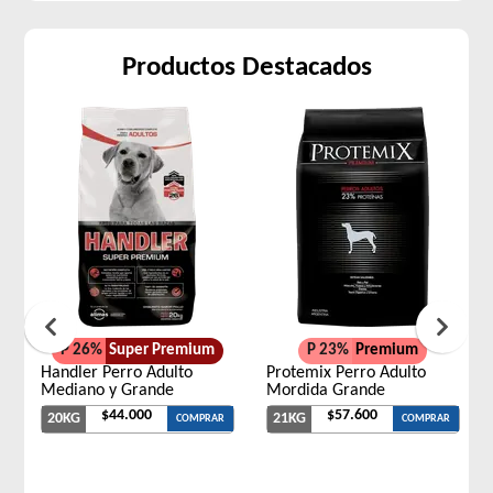
Productos Destacados
P 26%
Super Premium
P 23%
Premium
Handler Perro Adulto
Protemix Perro Adulto
Mediano y Grande
Mordida Grande
$44.000
$57.600
20KG
21KG
COMPRAR
COMPRAR