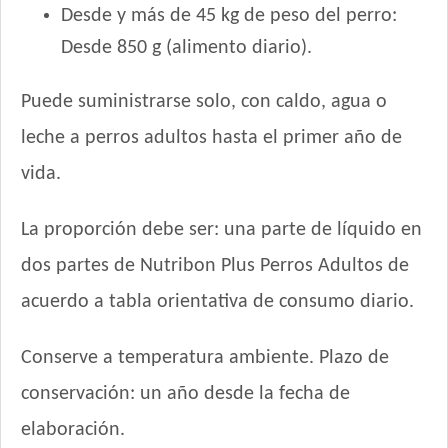
Pro Plan Perro Veterinary Diets Urinary
Desde y más de 45 kg de peso del perro:
Profesional Vet Perro Adulto
Desde 850 g (alimento diario).
Profesional Vet Premium Perro Adulto Mordida Grande
Profesional Vet Super Premium Perro Adulto Bajas Calorías
Puede suministrarse solo, con caldo, agua o
Profesional Vet Super Premium Perro Adulto Cordero y Arroz
leche a perros adultos hasta el primer año de
Protemix Perro Adulto Mordida Grande
Provet Alta Performance Perro Adulto Grandes y Medianos
vida.
Provet Necesidades Especiales Perro Adulto Reducido en
Calorías
La proporción debe ser: una parte de líquido en
Provet Perro Adulto Mediano y Grande
dos partes de Nutribon Plus Perros Adultos de
Pupy Food Premium Perro Adulto Medianos y grandes
acuerdo a tabla orientativa de consumo diario.
Rabito Perro Adulto Sabor Carne
Raza Perro Adulto Pollo, Carne, Cereales y Arroz
Conserve a temperatura ambiente. Plazo de
Raza Perro Adulto Reducido en Calorías
Raza Perro Adulto con Probioticos y Plus de Proteína
conservación: un año desde la fecha de
Raza Perro Adulto de Raza Mediana y Grande
elaboración.
Rosco Perro Adulto Carne