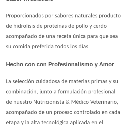
Nutrique Medium Young Adult Dog
Nutrique Skin Sensitivity
Proporcionados por sabores naturales producto
Odwalla Perro Adulto
de hidrolisis de proteínas de pollo y cerdo
Old Prince Equilibrium Perro Adulto Control de peso Pollo y
Arroz
acompañado de una receta única para que sea
Old Prince Equilibrium Perro Adulto Medianos y Grandes
su comida preferida todos los días.
Old Prince Premium Adultos
Old Prince Premium Adultos Cordero y Arroz
Hecho con con Profesionalismo y Amor
Old Prince Proteínas Noveles Perro Adulto Cerdo y Legumbres
Naturales
Old Prince Proteínas Noveles Perro Adulto Cordero y Arroz
La selección cuidadosa de materias primas y su
Integral
combinación, junto a formulación profesional
Old Prince Proteínas Noveles Perro Adulto Light Cordero y
Arroz Integral
de nuestro Nutricionista & Médico Veterinario,
One Perro Adulto Medianos y Grandes Pollo y Carne
acompañado de un proceso controlado en cada
One Perro Adulto Medianos y Grandes Pollo y Cordero
etapa y la alta tecnológica aplicada en el
Origen Perro Adulto