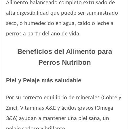
Alimento balanceado completo extrusado de
Fawna Perro Adulto Light
alta digestibilidad que puede ser suministrado
Fawna Perro Adulto Mordida Mediana y Grande
Ganacan Perro Adulto Mix Carne, Hígado y Pollo
seco, o humedecido en agua, caldo o leche a
Ganacan Perro Adulto sabor Carne
perros a partir del año de vida.
Gandum Perro Adulto
Gaucho Perro Adulto
Beneficios del Alimento para
Gooster Perro Adulto
Perros
Nutribon
Gran Campeón Maintenance Perro Adulto Mordida Grande
Gran Campeón Perro Adulto Mordida Grande Carne, Pollo y
Cereales
Piel y Pelaje más saludable
Gran Pastor Perro Criadores
HOP! Perro Adulto Mediano y Grande
Por su correcto equilibrio de minerales (Cobre y
Handler Perro Adulto Mediano y Grande
Zinc), Vitaminas A&E y ácidos grasos (Omega
High Pro Criadores Perro Adulto
High Pro Perro Adulto Cordero
3&6) ayudan a mantener una piel sana, un
Infinity Adulto Razas Medianas y Grandes
pelaje sedoso y brillante.