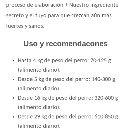
Pachá Adultos Mix Carne y Pollo
proceso de elaboración + Nuestro ingrediente
Pachá Perro Adulto Cocktail
secreto y el tuyo para que crezcan aún más
Pampa Perro Adulto Mediano y Grande
fuertes y sanos.
Pedigree Perro Adulto Sabor Carne, Pollo Y Cereales
Pipón Pipón Perro Adulto
Uso y recomendacones
Pro Plan Perro Adulto Grande
Pro Plan Perro Adulto Piel Sensible Mediano y Grande
Hasta 4 kg de peso del perro: 70-125 g
Pro Plan Perro Adulto Piel y Estómago Sensible Mediano y
Grande
(alimento diario).
Pro Plan Perro Adulto Raza Mediana
Desde 5 kg de peso del perro: 140-300 g
Pro Plan Perro Reduce Calorie Adulto Raza Mediana y Grande
(alimento diario).
Pro Plan Perro Veterinary Diets Función Renal
Desde 16 kg de peso del perro: 320-600 g
Pro Plan Perro Veterinary Diets Gastrointestinal
(alimento diario).
Pro Plan Perro Veterinary Diets Movilidad Articular
Pro Plan Perro Veterinary Diets Neurológico Neurocare
Desde 29 kg de peso del perro: 610-850 g
Pro Plan Perro Veterinary Diets Obesidad
(alimento diario).