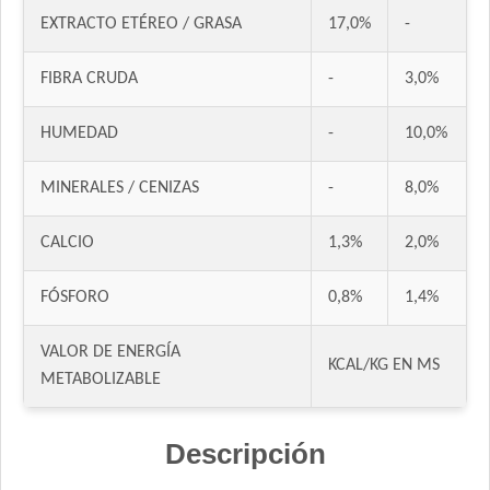
Jager Perro Cachorro
EXTRACTO ETÉREO / GRASA
17,0%
-
Jaspe Premium Perro Cachorro
Ken-L Perro Cachorro de Raza Mediana y Grande
FIBRA CRUDA
-
3,0%
Ken-L Perro Cachorro de Razas Pequeñas
Kongo Gold Perro Cachorro Todas las Razas
HUMEDAD
-
10,0%
Kongo Perro Cachorro Todas las Razas
MINERALES / CENIZAS
-
8,0%
Maintenance Criadores Perro Cachorro
Max Pet Perro Cachorro
CALCIO
1,3%
2,0%
Maxxium Perro Cachorro
Maxxium Perrro Cachorro Pollo de Campo y Arroz
FÓSFORO
0,8%
1,4%
Mi Amigo Perro Cachorro
MisterPet Perro Cachorro
VALOR DE ENERGÍA
KCAL/KG EN MS
Montañés Perro Cachorro
METABOLIZABLE
Natural Meat Perro Cachorro
Nature Perro Cachorro Pequeño y Mediano
Descripción
Nature Perro Cachorro Raza Grande