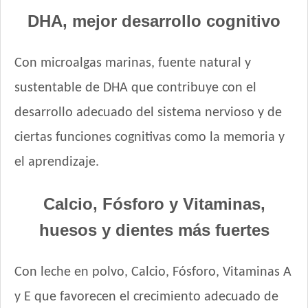
Pro Plan Perro Cachorro Raza Pequeña
DHA, mejor desarrollo cognitivo
Profesional Vet Premium Perro Cachorro Mordida Grande
Profesional Vet Premium Perro Cachorro Mordida Pequeña
Con microalgas marinas, fuente natural y
Protemix Perro Cachorro
sustentable de DHA que contribuye con el
Provet Perro Cachorro Mediano y Grande
Pupy Food Perro Cachorro
desarrollo adecuado del sistema nervioso y de
Raza Perro Cachorro sabor Carne, Cereales y Leche
ciertas funciones cognitivas como la memoria y
Royal Canin Club Performance Junior
el aprendizaje.
Royal Canin Perro Giant Junior
Royal Canin Perro Giant Puppy
Calcio, Fósforo y Vitaminas,
Royal Canin Perro Giant Starter Mother & Babydog
huesos y dientes más fuertes
Royal Canin Perro Maxi Puppy
Royal Canin Perro Maxi Starter Mother & Babydog
Royal Canin Perro Medium Puppy
Con leche en polvo, Calcio, Fósforo, Vitaminas A
Royal Canin Perro Medium Starter Mother & Babydog
y E que favorecen el crecimiento adecuado de
Royal Canin Perro Mini Puppy