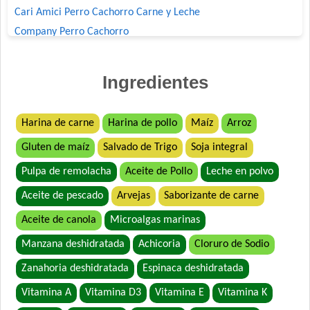
Cari Amici Perro Cachorro Carne y Leche
Company Perro Cachorro
Crianza Perro Cachorro
Deleita Cachorros
Ingredientes
Deleita Super Premium Perro Cachorro
Dog Chow Perro Cachorro
Harina de carne
Harina de pollo
Maíz
Arroz
Dog Chow Perro Cachorro Mini
Gluten de maíz
Salvado de Trigo
Soja integral
Dog Selection Criadores Cachorros
Dog Selection Etiqueta Negra Cachorros
Pulpa de remolacha
Aceite de Pollo
Leche en polvo
Dog Selection Premium Cachorros
Aceite de pescado
Arvejas
Saborizante de carne
Dogui Perro Cachorro
Aceite de canola
Microalgas marinas
Dr. Cossia Super Premium Dog Perro Cachorro Mordida
Grande
Manzana deshidratada
Achicoria
Cloruro de Sodio
Estampa Plus Perro Cachorro
Zanahoria deshidratada
Espinaca deshidratada
Eukanuba Premium Performance Puppy Pro
Vitamina A
Vitamina D3
Vitamina E
Vitamina K
Eukanuba Puppy Large Breed