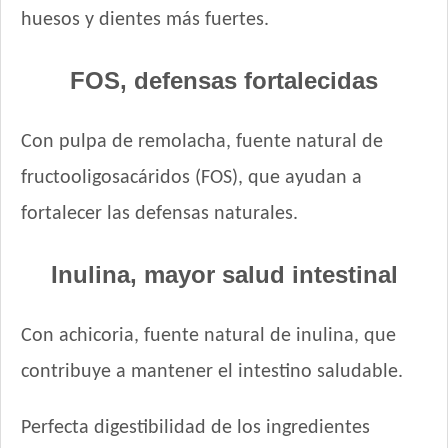
huesos y dientes más fuertes.
Royal Canin Perro Mini Starter
Royal Canin Perro Raza Boxer Puppy
FOS, defensas fortalecidas
Royal Canin Perro Raza Bulldog Francés Puppy
Royal Canin Perro Raza Bulldog Inglés Puppy
Royal Canin Perro Raza Caniche Puppy
Con pulpa de remolacha, fuente natural de
Royal Canin Perro Raza Golden Retriever Puppy
fructooligosacáridos (FOS), que ayudan a
Royal Canin Perro Raza Jack Russell Terrier Puppy
fortalecer las defensas naturales.
Royal Canin Perro Raza Labrador Retriever Puppy
Royal Canin Perro Raza Ovejero Alemán Puppy
Inulina, mayor salud intestinal
Royal Canin Perro Raza Pug Puppy
Royal Canin Perro Raza Yorkshire Terrier Puppy
Royal Canin Perro Veterinary Gastrointestinal Canine Puppy
Con achicoria, fuente natural de inulina, que
Sabrositos Cachorros Mix
contribuye a mantener el intestino saludable.
Sanno Súper Premium Puppies
Sieger Perro Cachorro Mini & Small
Perfecta digestibilidad de los ingredientes
Sieger Perro Cachorro de Raza Mediana y Grande