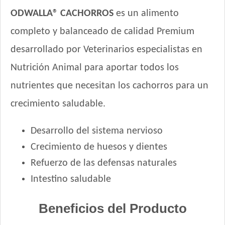
NutriCare Perro Cachorro
ODWALLA® CACHORROS
es un alimento
Nutribon Plus Perro Cachorro
completo y balanceado de calidad Premium
Nutribon XQ Perro Cachorro
Nutrique Large Puppy
desarrollado por Veterinarios especialistas en
Nutrique Mother & Baby Dog
Nutrición Animal para aportar todos los
Nutrique Toy & Mini Puppy
nutrientes que necesitan los cachorros para un
Old Prince Equilibrium Perro Cachorro Razas Medianas y
Grandes
crecimiento saludable.
Old Prince Equilibrium Perro Cachorro Razas Pequeñas
Old Prince Proteínas Noveles Perro Cachorro Cordero y Arroz
Desarrollo del sistema nervioso
Integral
Crecimiento de huesos y dientes
One Perro Cachorro con Pollo y Carne
Refuerzo de las defensas naturales
Pachá Perro Cachorro
Intestino saludable
Pampa Perro Cachorro
Pedigree Perro Cachorro Sabor Carne Y Pollo
Beneficios del Producto
Pro Plan Perro Cachorro Raza Grande
Pro Plan Perro Cachorro Raza Mediana