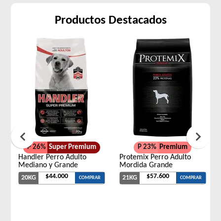
Productos Destacados
P 26%
Super Premium
P 23%
Premium
Handler Perro Adulto
Protemix Perro Adulto
Mediano y Grande
Mordida Grande
$44.000
$57.600
20KG
21KG
COMPRAR
COMPRAR