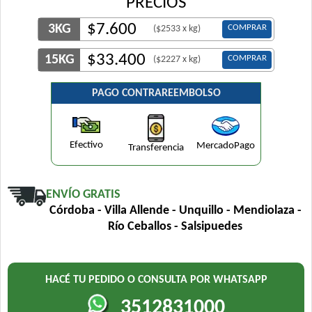
PRECIOS
$
7.600
3KG
COMPRAR
($2533 x kg)
$
33.400
15KG
COMPRAR
($2227 x kg)
PAGO CONTRAREEMBOLSO
Efectivo
MercadoPago
Transferencia
ENVÍO GRATIS
Córdoba - Villa Allende - Unquillo - Mendiolaza -
Río Ceballos - Salsipuedes
HACÉ TU PEDIDO O CONSULTA POR WHATSAPP
3512831000