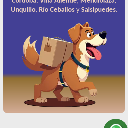
Córdoba
,
Villa Allende
,
Mendiolaza
,
Unquillo
,
Río Ceballos
y
Salsipuedes
.