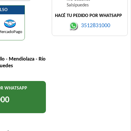
Salsipuedes
LSO
HACÉ TU PEDIDO POR WHATSAPP
3512831000
ercadoPago
llo - Mendiolaza - Río
puedes
POR WHATSAPP
000