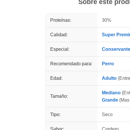
Sobre este prod
Proteínas:
30%
Calidad:
Super Prem
Especial:
Conservant
Recomendado para:
Perro
Edad:
Adulto
(Entre
Mediano
(Ent
Tamaño:
Grande
(Mas 
Tipo:
Seco
Sabor:
Cordero