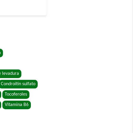
 Grandes
n
e levadura
Condroitín sulfato
etales
Tocoferoles
Vitamina B6