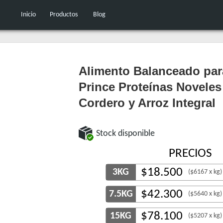
Inicio
Productos
Blog
Alimento Balanceado par
Prince Proteínas Noveles
Cordero y Arroz Integral
Stock disponible
PRECIOS
$
18.500
3KG
($6167 x kg)
$
42.300
7.5KG
($5640 x kg)
$
78.100
15KG
($5207 x kg)