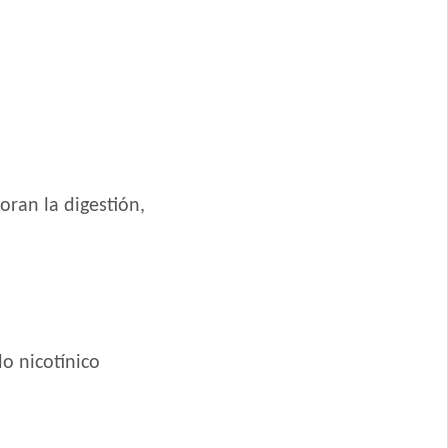
 Mordida Grande
e Carne, Pollo y
oran la digestión,
o nicotínico
 y Grandes
 Grande