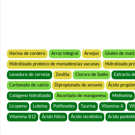
Harina de cordero
Arroz integral
Arvejas
Gluten de maíz
Hidrolizado proteico de menudencias vacunas
Hidrolizado pro
Levadura de cerveza
Zeolita
Cloruro de Sodio
Extracto d
Carbonato de calcio
Dipropionato de amonio
Ácido propión
Colágeno hidrolizado
Ascorbato de manganeso
Metionina
Licopeno
Luteína
Polifenoles
Taurina
Vitamina A
Vi
Vitamina B12
Ácido fólico
Ácido nicotínico
Ácido pantoté