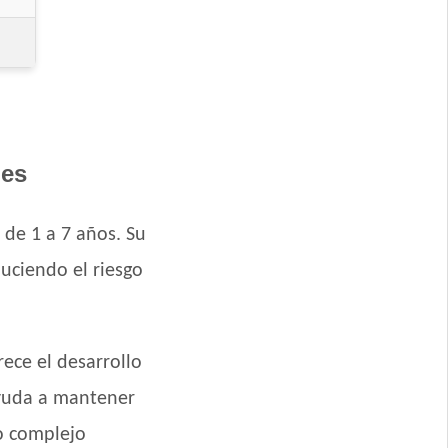
reed
m Breed
des
Medianas y Grandes
de 1 a 7 años. Su
duciendo el riesgo
Grandes
ero
rece el desarrollo
ayuda a mantener
rande
vo complejo
 Pollo