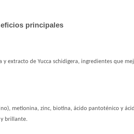
Ganacan Perro Adulto sabor Carne
Gandum Perro Adulto
Gaucho Perro Adulto
eficios principales
Gooster Perro Adulto
Gran Campeón Maintenance Perro Adulto
Gran Campeón Perro Adulto Mordida Grand
Cereales
 y extracto de Yucca schidigera, ingredientes que mej
Gran Pastor Perro Criadores
HOP! Perro Adulto Mediano y Grande
Handler Perro Adulto Mediano y Grande
High Pro Criadores Perro Adulto
High Pro Perro Adulto Cordero
Infinity Adulto Razas Medianas y Grandes
o), metionina, zinc, biotina, ácido pantoténico y ácid
Iron Pet Perro Adultos de Razas Medianas
 brillante.
Iron Pet Premium Perro Adulto Mediano y
Jager Perro Adulto