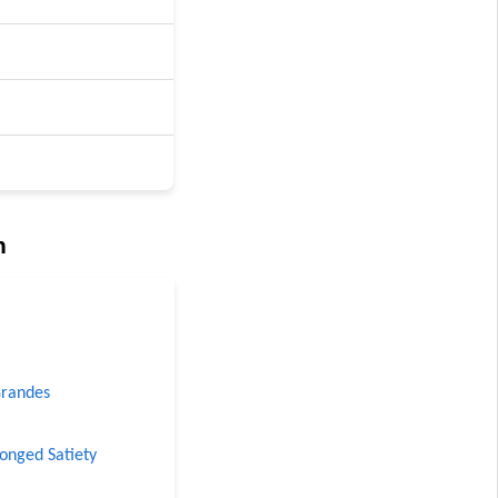
n
Grandes
longed Satiety