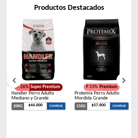
Productos Destacados
P 26%
Super Premium
P 23%
Premium
Handler Perro Adulto
Protemix Perro Adulto
Mediano y Grande
Mordida Grande
$44.000
$57.600
20KG
21KG
COMPRAR
COMPRAR