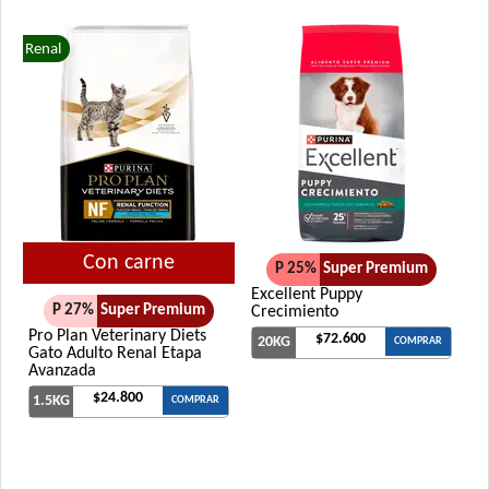
Renal
Con carne
P 25%
Super Premium
Excellent Puppy
P 27%
Super Premium
Crecimiento
Pro Plan Veterinary Diets
$72.600
20KG
COMPRAR
Gato Adulto Renal Etapa
Avanzada
$24.800
1.5KG
COMPRAR