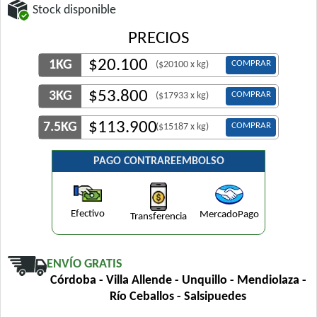
Stock disponible
PRECIOS
$
20.100
1KG
COMPRAR
($20100 x kg)
$
53.800
3KG
COMPRAR
($17933 x kg)
$
113.900
7.5KG
COMPRAR
($15187 x kg)
PAGO CONTRAREEMBOLSO
Efectivo
MercadoPago
Transferencia
ENVÍO GRATIS
Córdoba - Villa Allende - Unquillo - Mendiolaza -
Río Ceballos - Salsipuedes