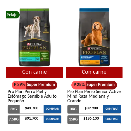
Pelaje
Con carne
Con carne
P 29%
Super Premium
P 28%
Super Premium
Pro Plan Perro Piel y
Pro Plan Perro Senior Active
Estómago Sensible Adulto
Mind Raza Mediana y
Pequeño
Grande
$43.700
$39.900
3KG
3KG
COMPRAR
COMPRAR
$91.700
$136.100
7.5KG
15KG
COMPRAR
COMPRAR