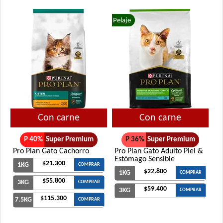
Pelaje
Con carne
Con carne
P 40%
Super Premium
P 36%
Super Premium
Pro Plan Gato Cachorro
Pro Plan Gato Adulto Piel &
Estómago Sensible
$21.300
1KG
COMPRAR
$22.800
1KG
COMPRAR
$55.800
3KG
COMPRAR
$59.400
3KG
COMPRAR
$115.300
7.5KG
COMPRAR