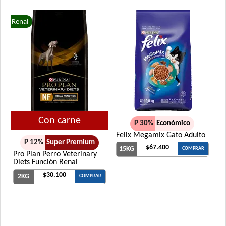
Renal
Con carne
P 30%
Económico
Felix Megamix Gato Adulto
P 12%
Super Premium
$67.400
15KG
COMPRAR
Pro Plan Perro Veterinary
Diets Función Renal
$30.100
2KG
COMPRAR