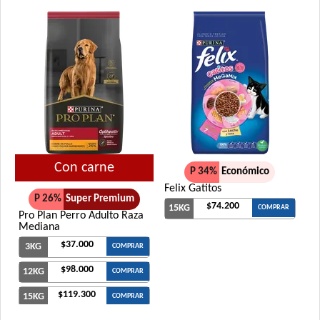
Con carne
P 34%
Económico
Felix Gatitos
P 26%
Super Premium
$74.200
15KG
COMPRAR
Pro Plan Perro Adulto Raza
Mediana
$37.000
3KG
COMPRAR
$98.000
12KG
COMPRAR
$119.300
15KG
COMPRAR