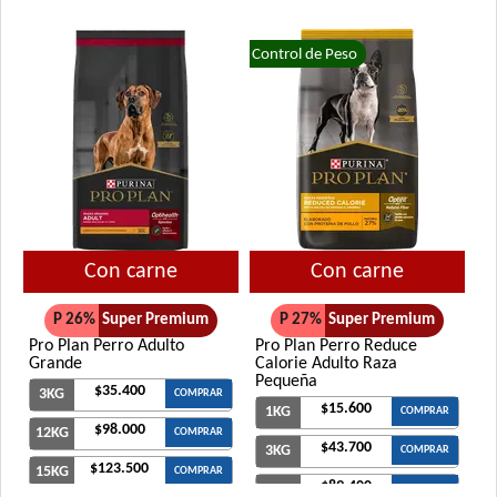
Control de Peso
Con carne
Con carne
P 26%
Super Premium
P 27%
Super Premium
Pro Plan Perro Adulto
Pro Plan Perro Reduce
Grande
Calorie Adulto Raza
Pequeña
$35.400
3KG
COMPRAR
$15.600
1KG
COMPRAR
$98.000
12KG
COMPRAR
$43.700
3KG
COMPRAR
$123.500
15KG
COMPRAR
$89.400
7.5KG
COMPRAR