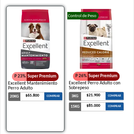
Control de Peso
P 26%
Super Premium
P 23%
Super Premium
Excellent Perro Adulto con
Excellent Mantenimiento
Sobrepeso
Perro Adulto
$21.900
$65.800
3KG
20KG
COMPRAR
COMPRAR
$85.000
15KG
COMPRAR