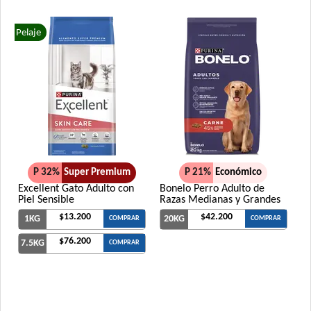
Pelaje
P 32%
Super Premium
P 21%
Económico
Excellent Gato Adulto con
Bonelo Perro Adulto de
Piel Sensible
Razas Medianas y Grandes
$13.200
$42.200
1KG
20KG
COMPRAR
COMPRAR
$76.200
7.5KG
COMPRAR