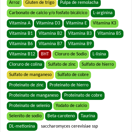
Arroz
Gluten de trigo
Pulpa de remolacha
Carbonato de calcio y/o fosfato bicálcico
L-arginina
Vitamina A
Vitamina D3
Vitamina E
Vitamina K3
Vitamina B1
Vitamina B2
Vitamina B3
Vitamina B5
Vitamina B6
Vitamina B7
Vitamina B9
Vitamina B12
BHT
Cloruro de Sodio
L-lisina
Cloruro de colina
Sulfato de zinc
Sulfato de hierro
Sulfato de manganeso
Sulfato de cobre
Proteinato de zinc
Proteinato de hierro
Proteinato de manganeso
Proteinato de cobre
Proteinato de selenio
Yodato de calcio
Selenito de sodio
Beta-caroteno
Taurina
DL-metionina
saccharomyces cerevisiae ssp