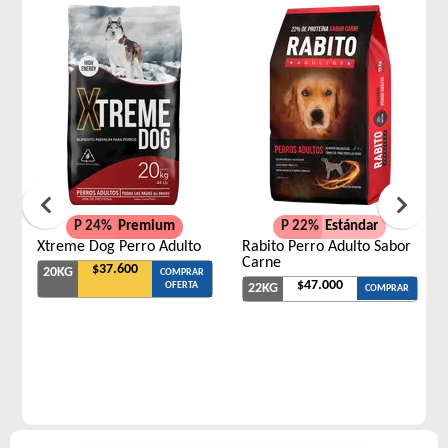
P 24%
Premium
P 22%
Estándar
Xtreme Dog Perro Adulto
Rabito Perro Adulto Sabor
Carne
$37.600
20KG
COMPRAR
$47.000
OFERTA
22KG
COMPRAR