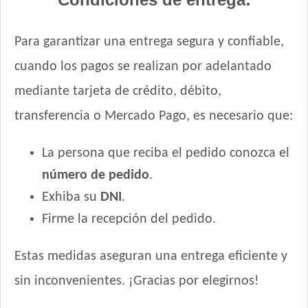
Royal Canin Perro Veterinary Satiety Support Weigth
Management Small Dog
Royal Canin Perro Veterinary Urinary S/O
Para garantizar una entrega segura y confiable,
Royal Canin Perro Veterinary Urinary S/O Small Dog
cuando los pagos se realizan por adelantado
Sabrositos Adultos Mix
mediante tarjeta de crédito, débito,
Sabrositos Perro Adulto Carne, Cereales y Vegetales
Sabrositos Perros Adultos Carne, Pollo y Cerdo
transferencia o Mercado Pago, es necesario que:
Sanno Premium Perro Adulto
Sanno Súper Premium Perro Adulto
La persona que reciba el pedido conozca el
Seguidor Perro Adulto Carne y Cereales
número de pedido
.
Sieger Criadores Perro All In One
Exhiba su
DNI
.
Sieger Perro Adulto Raza Mediana y Grande
Firme la recepción del pedido.
Sieger Perro Adulto Raza Pequeña
Sieger Perro Adulto Reducido en Calorías
Estas medidas aseguran una entrega eficiente y
Sieger Perro Dermaprotect
sin inconvenientes. ¡Gracias por elegirnos!
Sieger Perro High Performance All Breeds
Smart Pet Criadores Perro Adulto