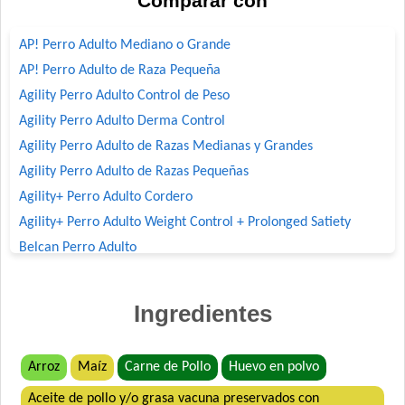
Comparar con
AP! Perro Adulto Mediano o Grande
AP! Perro Adulto de Raza Pequeña
Agility Perro Adulto Control de Peso
Agility Perro Adulto Derma Control
Agility Perro Adulto de Razas Medianas y Grandes
Agility Perro Adulto de Razas Pequeñas
Agility+ Perro Adulto Cordero
Agility+ Perro Adulto Weight Control + Prolonged Satiety
Belcan Perro Adulto
Benefit Perro Adulto Mordida Grande
Benefit Perro Adulto Mordida Pequeña
Ingredientes
Biocare Perro Adulto Cordero
Biocare Perro Adulto Raza Pequeña Cordero
Arroz
Maíz
Carne de Pollo
Huevo en polvo
Biomax Perro Adulto
Aceite de pollo y/o grasa vacuna preservados con
Biomax Perro Adulto de Raza Pequeña