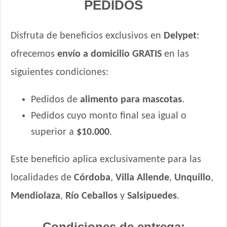
PEDIDOS
Royal Canin Perro Veterinary Cardiac Canine
Royal Canin Perro Veterinary Diabetic Canine
Disfruta de beneficios exclusivos en
Delypet
:
Royal Canin Perro Veterinary Gastrointestinal Canine
ofrecemos
envío a domicilio GRATIS
en las
Royal Canin Perro Veterinary Gastrointestinal Canine
Moderate Calorie
siguientes condiciones:
Royal Canin Perro Veterinary Gastrointestinal Low Fat
Royal Canin Perro Veterinary Hepatic Canine
Pedidos de
alimento para mascotas
.
Royal Canin Perro Veterinary Hypoallargenic Moderate
Pedidos cuyo monto final sea igual o
Calorie
superior a
$10.000
.
Royal Canin Perro Veterinary Hypoallergenic
Royal Canin Perro Veterinary Hypoallergenic Small Dog
Este beneficio aplica exclusivamente para las
Royal Canin Perro Veterinary Mobility Large Dog
Royal Canin Perro Veterinary Renal Canine
localidades de
Córdoba
,
Villa Allende
,
Unquillo
,
Royal Canin Perro Veterinary Renal Special Canine
Mendiolaza
,
Río Ceballos
y
Salsipuedes
.
Royal Canin Perro Veterinary Satiety Support Weight
Management Canine
Condiciones de entrega: