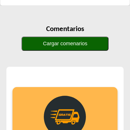
Supereco Perro Adulto
Tiernitos Selection Carne
Tiernitos Selection Carne y Vegetales.
Comentarios
Top Nutrition Perro Adulto Grain Free
Top Nutrition Perro Adulto Raza Grande
Cargar comenarios
Top Nutrition Perro Adulto Raza Mediana
Top Nutrition Perro Adulto Raza Pequeña
Top Nutrition Perro Vet Care Piel Sensible
Total Balance Ultra Pro Perros Adultos
Total Khan Adulto de Raza Mediana y Grande
Total Khan Adulto de Raza Pequeña
Upper Crock Perro Adulto
Upper Crock Perro Adulto Cerdo y Arroz
Upper Crock Perro Adulto Criadores
Upper Crock Perro de Raza Pequeña
Vagoneta Gourmet Perro Adulto