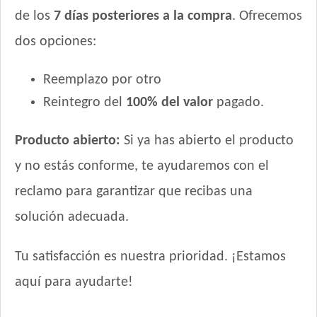
de los
7 días posteriores a la compra
. Ofrecemos
Royal Canin Perro Mini Indoor
Royal Canin Perro Raza Boxer Adult
dos opciones:
Royal Canin Perro Raza Bulldog Francés Adulto
Royal Canin Perro Raza Bulldog Inglés Adulto
Reemplazo por otro
Royal Canin Perro Raza Caniche Adulto
Reintegro del
100% del valor
pagado.
Royal Canin Perro Raza Chihuahua Adulto
Royal Canin Perro Raza Dachshund (Salchicha) Adulto
Producto abierto:
Si ya has abierto el producto
Royal Canin Perro Raza Golden Retriever Adulto
y no estás conforme, te ayudaremos con el
Royal Canin Perro Raza Jack Russell Terrier Adulto
reclamo para garantizar que recibas una
Royal Canin Perro Raza Labrador Retriever Adulto
solución adecuada.
Royal Canin Perro Raza Ovejero Alemán Adulto
Royal Canin Perro Raza Pug Adulto
Tu satisfacción es nuestra prioridad. ¡Estamos
Royal Canin Perro Raza Schnauzer Miniatura Adulto
Royal Canin Perro Raza Yorkshire Terrier Adulto
aquí para ayudarte!
Royal Canin Perro Veterinary Anallergenic Canine
Royal Canin Perro Veterinary Calm Pequeño