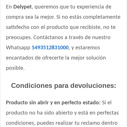
En
Delypet
, queremos que tu experiencia de
Raza Perro Adulto de Raza Pequeña
Rosco Perro Adulto Carne
compra sea la mejor. Si no estás completamente
Rosco Perro Adulto Cocktail
satisfecho con el producto que recibiste, no te
Royal Canin Club Performance Weight Control Perro Adulto
preocupes. Contáctanos a través de nuestro
Royal Canin Perro Care Castrado Mini
Royal Canin Perro Care Dermacomfort Maxi
Whatsapp
5493512831000
, y estaremos
Royal Canin Perro Care Dermacomfort Medium
encantados de ofrecerte la mejor solución
Royal Canin Perro Care Dermacomfort Mini
posible.
Royal Canin Perro Care Weight Maxi
Royal Canin Perro Care Weight Medium
Condiciones para devoluciones:
Royal Canin Perro Care Weight Mini
Royal Canin Perro Giant Adulto
Producto sin abrir y en perfecto estado:
Si el
Royal Canin Perro Maxi Adulto
Royal Canin Perro Maxi Adulto +5
producto no ha sido abierto y está en perfectas
Royal Canin Perro Medium Adulto
condiciones, puedes realizar tu reclamo dentro
Royal Canin Perro Mini Adulto