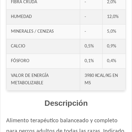
FIBRA CRUDA
-
2,0%
DogPro Perro Adulto
Dogpro Adulto Mini
HUMEDAD
-
12,0%
Dogpro Mordida Pequeña
Dogpro Reduced Calories
MINERALES / CENIZAS
-
5,0%
Dogui Perro Adulto
Dr. Cossia Solidario Perro Adulto
CALCIO
0,5%
0,9%
Ducho Adultos
FÓSFORO
0,1%
0,4%
Eminent Perro Adulto
Estampa Criadores Perro Adulto de Raza Mediana y Grande
VALOR DE ENERGÍA
3980 KCAL/KG EN
Estampa Plus Perro Adulto de Raza Mediana y Grande
METABOLIZABLE
MS
Estampa Plus Perro Adulto de Razas pequeñas
Eukanuba Adult Large Breed
Descripción
Eukanuba Adult Medium Breed
Eukanuba Adult Medium Lamb (Cordero)
Eukanuba Adult Small Breed
Alimento terapéutico balanceado y completo
Eukanuba Fit Body Weight Control Large Breed
para perros adultos de todas las razas. Indicado