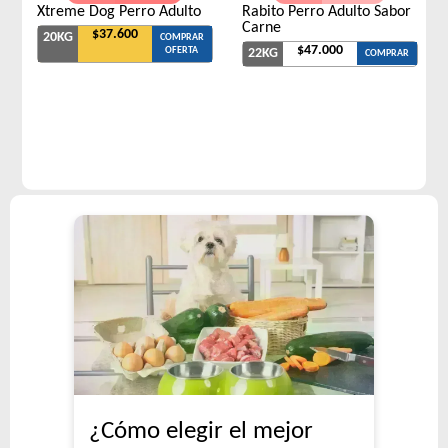
Xtreme Dog Perro Adulto
Rabito Perro Adulto Sabor
Carne
$37.600
20KG
COMPRAR
$47.000
OFERTA
22KG
COMPRAR
¿Cómo elegir el mejor