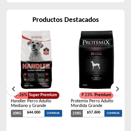
Productos Destacados
P 26%
Super Premium
P 23%
Premium
Handler Perro Adulto
Protemix Perro Adulto
Mediano y Grande
Mordida Grande
$44.000
$57.600
20KG
21KG
COMPRAR
COMPRAR