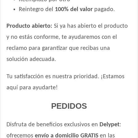
Tiernitos Selection Carne
Reintegro del
100% del valor
pagado.
Tiernitos Selection Carne y Vegetales.
Top Nutrition Perro Adulto Grain Free
Producto abierto:
Si ya has abierto el producto
Top Nutrition Perro Adulto Raza Pequeña
y no estás conforme, te ayudaremos con el
Top Nutrition Perro Vet Care Piel Sensible
reclamo para garantizar que recibas una
Total Khan Adulto de Raza Pequeña
Upper Crock Perro Adulto Cerdo y Arroz
solución adecuada.
Upper Crock Perro de Raza Pequeña
Vitalcan Balanced Natural Recipe Perro Sabor Carne
Tu satisfacción es nuestra prioridad. ¡Estamos
Argentina Seleccionada
aquí para ayudarte!
Vitalcan Balanced Natural Recipe Perro Sabor Cerdo
Vitalcan Balanced Natural Recipe Perro Sabor Cordero
PEDIDOS
Vitalcan Balanced Natural Recipe Perro Sabor Pollo
Vitalcan Balanced Natural Recipe Salmón Rosado
Vitalcan Balanced Perro Adulto Raza Pequeña
Disfruta de beneficios exclusivos en
Delypet
:
Vitalcan Complete Adultos de Raza Pequeña
ofrecemos
envío a domicilio GRATIS
en las