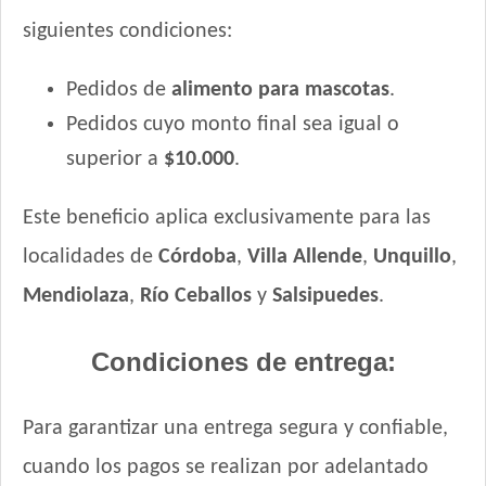
Vitalcan Complete Control de Peso
siguientes condiciones:
Vitalcan Premium Perro Adulto de Raza Pequeña
Vitalcan Premium Perro Adulto de Raza Pequeña Sabor
Pedidos de
alimento para mascotas
.
Cordero
Vitalcan Premium Perro Control de Peso
Pedidos cuyo monto final sea igual o
Vitalcan Therapy Canine Cardiac Health
superior a
$10.000
.
Vitalcan Therapy Canine Gastrointestinal Aid
Vitalcan Therapy Canine Hypoallergenic Care
Este beneficio aplica exclusivamente para las
Vitalcan Therapy Canine Mobility AID
localidades de
Córdoba
,
Villa Allende
,
Unquillo
,
Vitalcan Therapy Canine Obesity Management
Mendiolaza
,
Río Ceballos
y
Salsipuedes
.
Vitalcan Therapy Canine Renal
Xtreme Dog Perro Adulto
Condiciones de entrega:
Zimpi Perro Adulto
Para garantizar una entrega segura y confiable,
cuando los pagos se realizan por adelantado