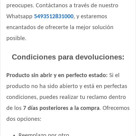
Royal Canin Perro Veterinary Gastrointestinal Canine
preocupes. Contáctanos a través de nuestro
Royal Canin Perro Veterinary Gastrointestinal Canine
Whatsapp
5493512831000
, y estaremos
Moderate Calorie
Royal Canin Perro Veterinary Hepatic Canine
encantados de ofrecerte la mejor solución
Royal Canin Perro Veterinary Hypoallergenic Small Dog
posible.
Royal Canin Perro Veterinary Mobility Support
Royal Canin Perro Veterinary Renal Canine
Condiciones para devoluciones:
Royal Canin Perro Veterinary Renal Special Canine
Royal Canin Perro Veterinary Satiety Support Weight
Producto sin abrir y en perfecto estado:
Si el
Management Canine
Royal Canin Perro Veterinary Satiety Support Weigth
producto no ha sido abierto y está en perfectas
Management Small Dog
condiciones, puedes realizar tu reclamo dentro
Royal Canin Perro Veterinary Urinary S/O Small Dog
Sieger Perro Adulto Raza Pequeña
de los
7 días posteriores a la compra
. Ofrecemos
Sieger Perro Adulto Reducido en Calorías
dos opciones:
Sieger Perro Dermaprotect
Supereco Perro Adulto
Reemplazo por otro