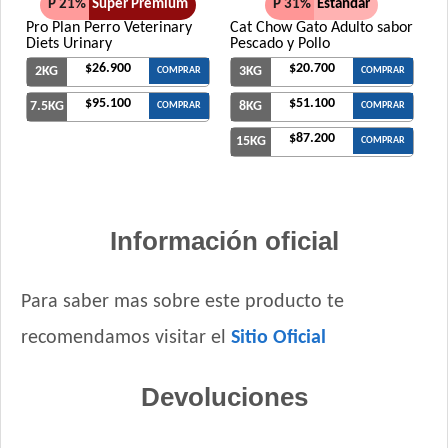
P 21%
Super Premium
P 31%
Estándar
Pro Plan Perro Veterinary
Cat Chow Gato Adulto sabor
Diets Urinary
Pescado y Pollo
$26.900
$20.700
2KG
3KG
COMPRAR
COMPRAR
$95.100
$51.100
7.5KG
8KG
COMPRAR
COMPRAR
$87.200
15KG
COMPRAR
Información oficial
Para saber mas sobre este producto te
recomendamos visitar el
Sitio Oficial
Devoluciones