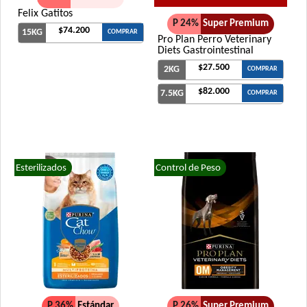
Felix Gatitos
P 24%
Super Premium
$74.200
15KG
COMPRAR
Pro Plan Perro Veterinary
Diets Gastrointestinal
$27.500
2KG
COMPRAR
$82.000
7.5KG
COMPRAR
Esterilizados
Control de Peso
P 36%
Estándar
P 26%
Super Premium