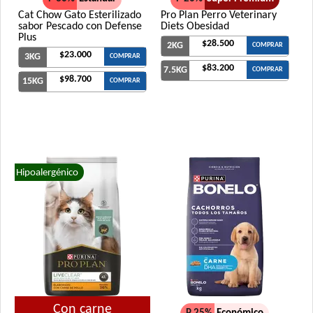
Cat Chow Gato Esterilizado
Pro Plan Perro Veterinary
sabor Pescado con Defense
Diets Obesidad
Plus
$28.500
2KG
COMPRAR
$23.000
3KG
COMPRAR
$83.200
7.5KG
COMPRAR
$98.700
15KG
COMPRAR
Hipoalergénico
Con carne