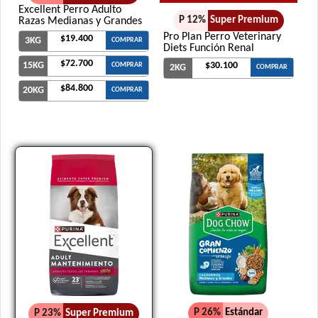
Excellent Perro Adulto
P 12%
Super Premium
Razas Medianas y Grandes
Pro Plan Perro Veterinary
$19.400
3KG
COMPRAR
Diets Función Renal
$72.700
15KG
$30.100
COMPRAR
2KG
COMPRAR
$84.800
20KG
COMPRAR
P 26%
Estándar
P 23%
Super Premium