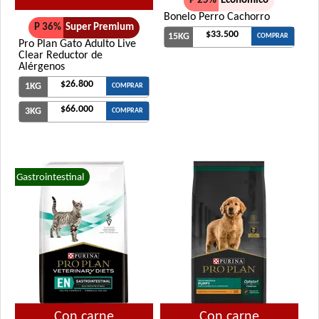
P 25%
Económico
Bonelo Perro Cachorro
P 36%
Super Premium
$33.500
15KG
COMPRAR
Pro Plan Gato Adulto Live
Clear Reductor de
Alérgenos
$26.800
1KG
COMPRAR
$66.000
3KG
COMPRAR
Gastrointestinal
Con carne
Con carne