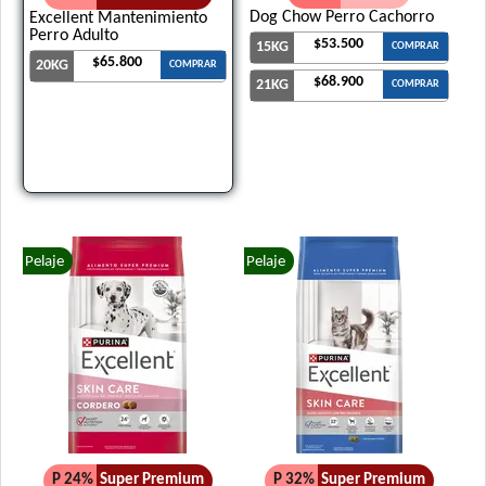
Dog Chow Perro Cachorro
Excellent Mantenimiento
Perro Adulto
$53.500
15KG
COMPRAR
$65.800
20KG
COMPRAR
$68.900
21KG
COMPRAR
Pelaje
Pelaje
P 24%
Super Premium
P 32%
Super Premium