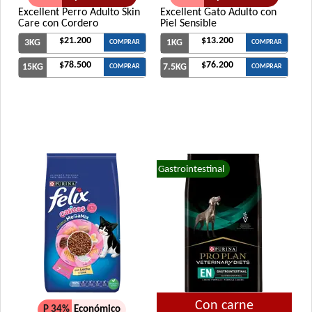
Excellent Perro Adulto Skin
Excellent Gato Adulto con
Care con Cordero
Piel Sensible
$21.200
$13.200
3KG
1KG
COMPRAR
COMPRAR
$78.500
$76.200
15KG
7.5KG
COMPRAR
COMPRAR
Gastrointestinal
Con carne
P 34%
Económico