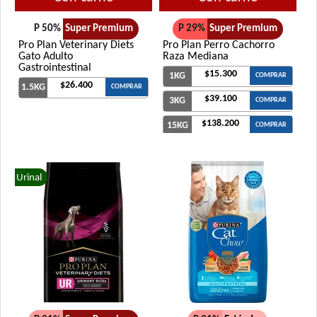
P 50%
Super Premium
P 29%
Super Premium
Pro Plan Veterinary Diets
Pro Plan Perro Cachorro
Gato Adulto
Raza Mediana
Gastrointestinal
$15.300
1KG
COMPRAR
$26.400
1.5KG
COMPRAR
$39.100
3KG
COMPRAR
$138.200
15KG
COMPRAR
Urinal