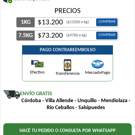
PRECIOS
$
13.200
1KG
COMPRAR
($13200 x kg)
$
73.200
7.5KG
COMPRAR
($9760 x kg)
PAGO CONTRAREEMBOLSO
Efectivo
MercadoPago
Transferencia
ENVÍO GRATIS
Córdoba - Villa Allende - Unquillo - Mendiolaza -
Río Ceballos - Salsipuedes
HACÉ TU PEDIDO O CONSULTA POR WHATSAPP