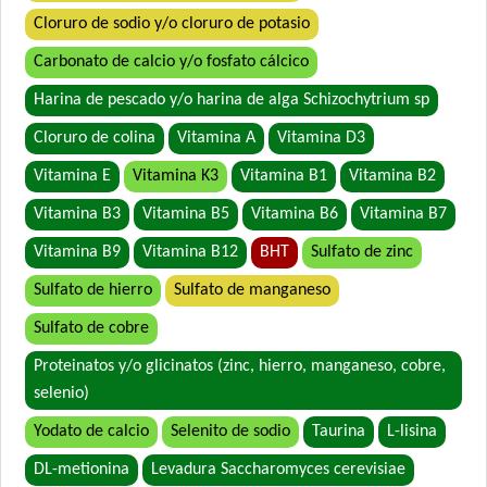
Upper Crock Kitten
Cloruro de sodio y/o cloruro de potasio
Vagoneta Gatitos
Carbonato de calcio y/o fosfato cálcico
Vitalcan Balanced Kitten
Harina de pescado y/o harina de alga Schizochytrium sp
Vitalcan Complete Gatitos
Cloruro de colina
Vitamina A
Vitamina D3
Vitalcan Premium Gatitos
Whiskas Gatitos sabor Carne y Leche
Vitamina E
Vitamina K3
Vitamina B1
Vitamina B2
Whiskas Gatitos sabor Carne y Leche
Vitamina B3
Vitamina B5
Vitamina B6
Vitamina B7
Vitamina B9
Vitamina B12
BHT
Sulfato de zinc
Sulfato de hierro
Sulfato de manganeso
Sulfato de cobre
Proteinatos y/o glicinatos (zinc, hierro, manganeso, cobre,
selenio)
Yodato de calcio
Selenito de sodio
Taurina
L-lisina
DL-metionina
Levadura Saccharomyces cerevisiae