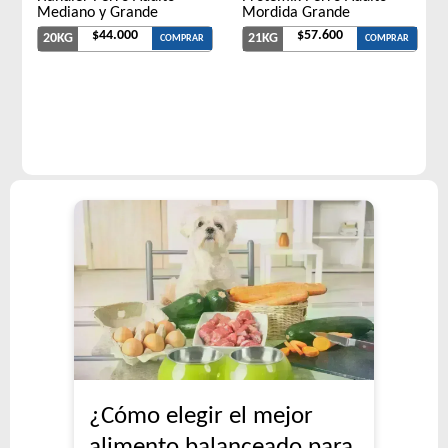
Mediano y Grande
Mordida Grande
$44.000
$57.600
20KG
21KG
COMPRAR
COMPRAR
¿Cómo elegir el mejor
alimento balanceado para