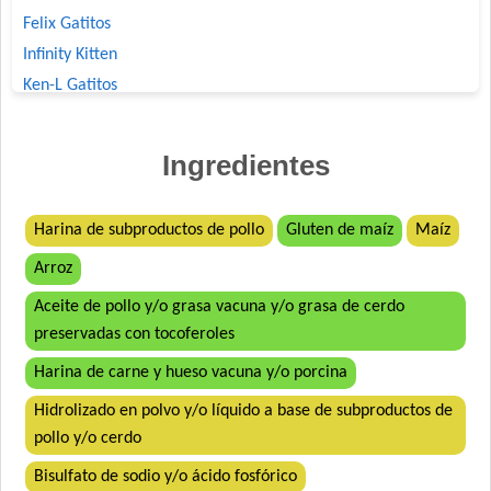
Felix Gatitos
Infinity Kitten
Ken-L Gatitos
Kongo Gatitos sabor Carne y Leche
Nutribon XQ Gatitos
Ingredientes
Nutrique Baby Cat & Kitten
Old Prince Equilibrium Gatitos
Harina de subproductos de pollo
Gluten de maíz
Maíz
Old Prince Premium Gatitos
Arroz
Old Prince Proteínas Noveles Gatitos Cordero y Arroz Integral
Pro Plan Gato Cachorro
Aceite de pollo y/o grasa vacuna y/o grasa de cerdo
Raza Gatitos
preservadas con tocoferoles
Royal Canin Club Performance Kitten
Harina de carne y hueso vacuna y/o porcina
Royal Canin Gato Mother & Babycat
Hidrolizado en polvo y/o líquido a base de subproductos de
Royal Canin Kitten
pollo y/o cerdo
Sieger Gato Cachorro Inmuno Protect
Bisulfato de sodio y/o ácido fosfórico
Top Nutrition Gato Cachorro