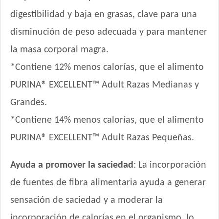
Gandum Perro Adulto
digestibilidad y baja en grasas, clave para una
Gaucho Perro Adulto
disminución de peso adecuada y para mantener
Gooster Perro Adulto
la masa corporal magra.
Gooster Prros Adultos de Razas Pequeñas
Gran Campeón Maintenance Perro Adulto Mordida Grande
*Contiene 12% menos calorías, que el alimento
Gran Campeón Perro Adulto Mordida Grande Carne, Pollo y
PURINA® EXCELLENT™ Adult Razas Medianas y
Cereales
Gran Pastor Perro Criadores
Grandes.
HOP! Perro Adulto Mediano y Grande
*Contiene 14% menos calorías, que el alimento
HOP! Perro Adulto Pequeño
PURINA® EXCELLENT™ Adult Razas Pequeñas.
Handler Perro Adulto Mediano y Grande
Handler Perro Adulto de Raza Pequeña
Ayuda a promover la saciedad
: La incorporación
High Pro Criadores Perro Adulto
de fuentes de fibra alimentaria ayuda a generar
High Pro Perro Adulto Cordero
Infinity Adulto Razas Medianas y Grandes
sensación de saciedad y a moderar la
Inﬁnity Perro Adulto de Raza Pequeña
incorporación de calorías en el organismo, lo