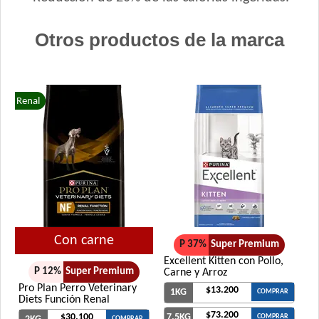
One Perro Adulto Medianos y Grandes Pollo y Carne
Otros productos de la marca
One Perro Adulto Medianos y Grandes Pollo y Cordero
One Perro Adulto Mini con Pollo y Carne
Origen Perro Adulto
Pachá Adultos Mix Carne y Pollo
Renal
Pachá Perro Adulto Cocktail
Pampa Perro Adulto Mediano y Grande
Pampa Perro Mordida Pequeña
Pedigree Perro Adulto Razas Pequeñas Sabor Carne Y
Vegetales
Pedigree Perro Adulto Sabor Carne, Pollo Y Cereales
Pipón Pipón Perro Adulto
Con carne
P 37%
Super Premium
Pro Plan Perro Adulto Grande
Excellent Kitten con Pollo,
P 12%
Super Premium
Pro Plan Perro Adulto Piel Sensible Mediano y Grande
Carne y Arroz
Pro Plan Perro Veterinary
$13.200
Pro Plan Perro Adulto Piel Sensible Pequeño
1KG
COMPRAR
Diets Función Renal
Pro Plan Perro Adulto Piel y Estómago Sensible Mediano y
$73.200
$30.100
7.5KG
COMPRAR
COMPRAR