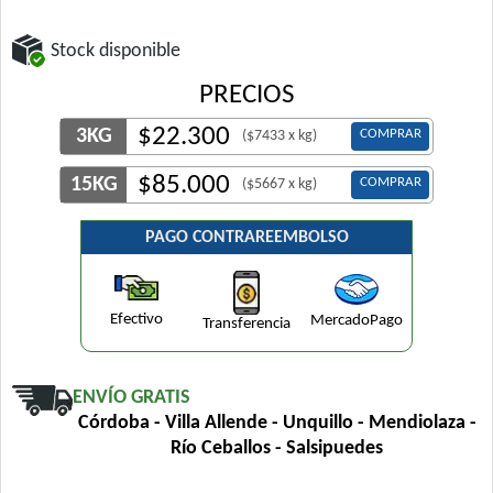
Stock disponible
PRECIOS
$
22.300
3KG
COMPRAR
($7433 x kg)
$
85.000
15KG
COMPRAR
($5667 x kg)
PAGO CONTRAREEMBOLSO
Efectivo
MercadoPago
Transferencia
ENVÍO GRATIS
Córdoba - Villa Allende - Unquillo - Mendiolaza -
Río Ceballos - Salsipuedes