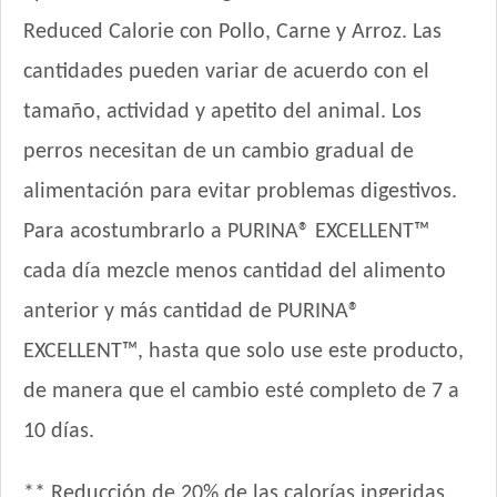
Nutrique Large Young Adult Dog
Reduced Calorie con Pollo, Carne y Arroz. Las
Nutrique Medium Young Adult Dog
cantidades pueden variar de acuerdo con el
Nutrique Skin Sensitivity
Odwalla Perro Adulto
tamaño, actividad y apetito del animal. Los
Old Prince Equilibrium Perro Adulto Control de peso Pollo y
perros necesitan de un cambio gradual de
Arroz
Old Prince Equilibrium Perro Adulto Medianos y Grandes
alimentación para evitar problemas digestivos.
Old Prince Equilibrium Perro Adulto Razas Pequeñas
Para acostumbrarlo a PURINA® EXCELLENT™
Old Prince Premium Adultos
cada día mezcle menos cantidad del alimento
Old Prince Premium Adultos Cordero y Arroz
anterior y más cantidad de PURINA®
Old Prince Proteínas Noveles Perro Adulto Cerdo y Legumbres
Naturales
EXCELLENT™, hasta que solo use este producto,
Old Prince Proteínas Noveles Perro Adulto Cordero y Arroz
Integral
de manera que el cambio esté completo de 7 a
Old Prince Proteínas Noveles Perro Adulto Light Cordero y
10 días.
Arroz Integral
Old Prince Proteínas Noveles Perro Adulto Razas Pequeñas
** Reducción de 20% de las calorías ingeridas.
Cordero y Arroz Integral