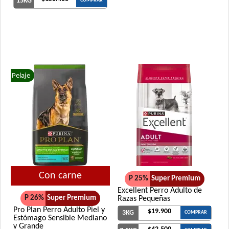
15KG
Raza Perro Adulto con Probioticos y Plus de Proteína
COMPRAR
Raza Perro Adulto de Raza Mediana y Grande
Raza Perro Adulto de Raza Pequeña
Rosco Perro Adulto Carne
Rosco Perro Adulto Cocktail
Royal Canin Club Performance Weight Control Perro Adulto
Pelaje
Royal Canin Perro Care Castrado Mini
Royal Canin Perro Care Dermacomfort Maxi
Royal Canin Perro Care Dermacomfort Medium
Royal Canin Perro Care Dermacomfort Mini
Royal Canin Perro Care Weight Maxi
Royal Canin Perro Care Weight Medium
Royal Canin Perro Care Weight Mini
Con carne
P 25%
Super Premium
Royal Canin Perro Giant Adulto
Excellent Perro Adulto de
P 26%
Super Premium
Razas Pequeñas
Royal Canin Perro Maxi Adulto
Pro Plan Perro Adulto Piel y
$19.900
3KG
COMPRAR
Royal Canin Perro Maxi Adulto +5
Estómago Sensible Mediano
y Grande