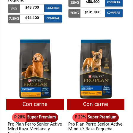
Pequeño
$80.400
15KG
COMPRAR
$43.700
Sieger Perro Dermaprotect
3KG
COMPRAR
$101.300
20KG
COMPRAR
Sieger Perro High Performance All Breeds
$94.100
7.5KG
COMPRAR
Smart Pet Criadores Perro Adulto
Supereco Perro Adulto
Tiernitos Selection Carne
Tiernitos Selection Carne y Vegetales.
Top Nutrition Perro Adulto Grain Free
Top Nutrition Perro Adulto Raza Grande
Top Nutrition Perro Adulto Raza Mediana
Top Nutrition Perro Adulto Raza Pequeña
Top Nutrition Perro Vet Care Piel Sensible
Total Balance Ultra Pro Perros Adultos
Con carne
Con carne
Total Khan Adulto de Raza Mediana y Grande
Total Khan Adulto de Raza Pequeña
P 28%
Super Premium
P 29%
Super Premium
Upper Crock Perro Adulto
Pro Plan Perro Senior Active
Pro Plan Perro Senior Active
Mind Raza Mediana y
Mind +7 Raza Pequeña
Upper Crock Perro Adulto Cerdo y Arroz