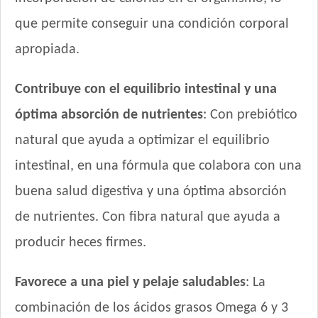
Iron Pet Perro Adulto de Raza Pequeña
que permite conseguir una condición corporal
Iron Pet Perro Adultos de Razas Medianas y Grandes
Iron Pet Premium Perro Adulto Mediano y Grande
apropiada.
Iron Pet Premium Perro Adulto de Raza Pequeña
Jager Perro Adulto
Contribuye con el equilibrio intestinal y una
Jaspe Perro Adulto
óptima absorción de nutrientes
: Con prebiótico
Jaspe Perro Adulto Mordida Pequeña
natural que ayuda a optimizar el equilibrio
Jaspe Premium Perro Adulto
intestinal, en una fórmula que colabora con una
Jaspe Premium Perro Adulto Mordida Pequeña
Jaspe Premium Perro Criadores
buena salud digestiva y una óptima absorción
Keiko Max Perro Adulto Mediano y Grande
de nutrientes. Con fibra natural que ayuda a
Keiko Perro Adulto de Raza Mediana y Grande Mix
producir heces firmes.
Keiko Perro Adulto de Raza Mediana y Grande sabor Carne
Keiko Perro Adulto de Raza Pequeña
Favorece a una piel y pelaje saludables
: La
Ken-L Perro Adulto de Raza Mediana y Grande
Ken-L Perro Adulto de Razas Pequeñas
combinación de los ácidos grasos Omega 6 y 3