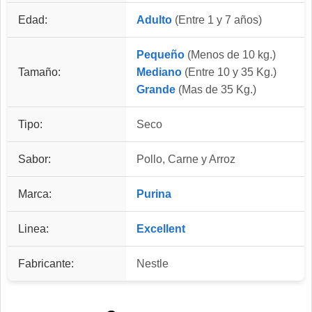
Edad:
Adulto
(Entre 1 y 7 años)
Pequeño
(Menos de 10 kg.)
Tamaño:
Mediano
(Entre 10 y 35 Kg.)
Grande
(Mas de 35 Kg.)
Tipo:
Seco
Sabor:
Pollo, Carne y Arroz
Marca:
Purina
Linea:
Excellent
Fabricante:
Nestle