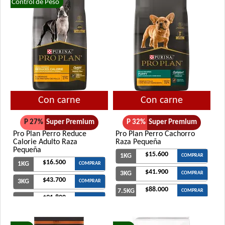
Control de Peso
Con carne
Con carne
P 27%
Super Premium
P 32%
Super Premium
Pro Plan Perro Reduce
Pro Plan Perro Cachorro
Calorie Adulto Raza
Raza Pequeña
Pequeña
$15.600
1KG
COMPRAR
$16.500
1KG
COMPRAR
$41.900
3KG
COMPRAR
$43.700
3KG
COMPRAR
$88.000
7.5KG
COMPRAR
$91.800
7.5KG
COMPRAR