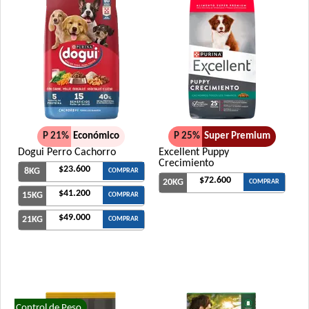
P 21%
Económico
P 25%
Super Premium
Dogui Perro Cachorro
Excellent Puppy
Crecimiento
$23.600
8KG
COMPRAR
$72.600
20KG
COMPRAR
$41.200
15KG
COMPRAR
$49.000
21KG
COMPRAR
Control de Peso