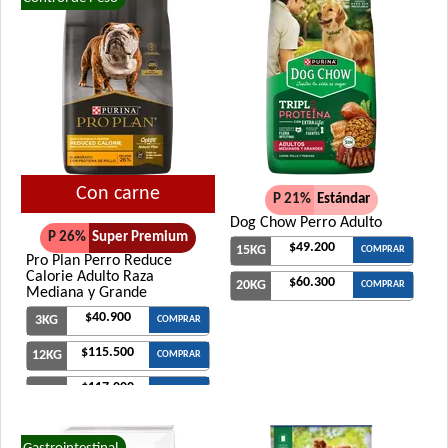
Con carne
P 21%
Estándar
Dog Chow Perro Adulto
P 26%
Super Premium
$49.200
15KG
COMPRAR
Pro Plan Perro Reduce
Calorie Adulto Raza
$60.300
20KG
COMPRAR
Mediana y Grande
$40.900
3KG
COMPRAR
$115.500
12KG
COMPRAR
$117.000
15KG
COMPRAR