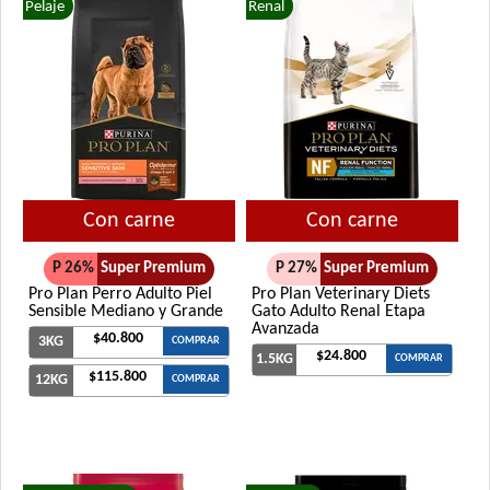
Pelaje
Renal
Con carne
Con carne
P 26%
Super Premium
P 27%
Super Premium
Pro Plan Perro Adulto Piel
Pro Plan Veterinary Diets
Sensible Mediano y Grande
Gato Adulto Renal Etapa
Avanzada
$40.800
3KG
COMPRAR
$24.800
1.5KG
COMPRAR
$115.800
12KG
COMPRAR