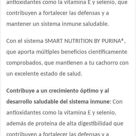
Royal Canin Perro Giant Puppy
antioxidantes como la vitamina E y selenio, que
Royal Canin Perro Giant Starter Mother & Babydog
contribuyen a fortalecer las defensas y a
Royal Canin Perro Maxi Puppy
mantener un sistema inmune saludable.
Royal Canin Perro Maxi Starter Mother & Babydog
Royal Canin Perro Medium Puppy
Con el sistema SMART NUTRITION BY PURINA®,
Royal Canin Perro Medium Starter Mother & Babydog
que aporta múltiples beneficios científicamente
Royal Canin Perro Raza Boxer Puppy
Royal Canin Perro Raza Bulldog Francés Puppy
comprobados, que mantienen a tu cachorro con
Royal Canin Perro Raza Bulldog Inglés Puppy
un excelente estado de salud.
Royal Canin Perro Raza Golden Retriever Puppy
Royal Canin Perro Raza Labrador Retriever Puppy
Contribuye a un crecimiento óptimo y al
Royal Canin Perro Raza Ovejero Alemán Puppy
desarrollo saludable del sistema inmune
: Con
Royal Canin Perro Veterinary Gastrointestinal Canine Puppy
Sabrositos Cachorros Mix
antioxidantes como la vitamina E y selenio,
Sanno Súper Premium Puppies
además de proteína de alta digestibilidad que
Sieger Perro Cachorro de Raza Mediana y Grande
contribuyen a fortalecer las defensas y a