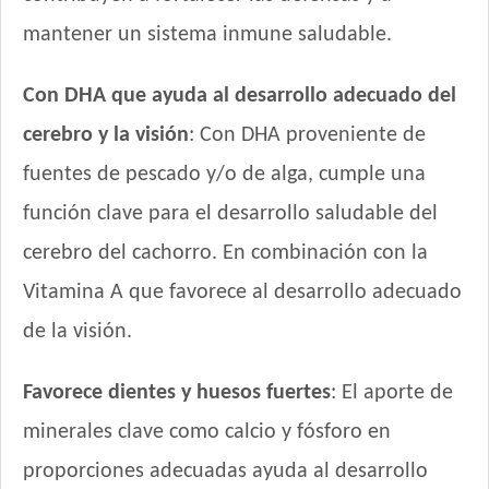
Tiernitos Selection Cachorros
mantener un sistema inmune saludable.
Top Nutrition Perro Cachorro Raza Grande
Top Nutrition Perro Cachorro Raza Mediana
Con DHA que ayuda al desarrollo adecuado del
Total Balance Ultra Pro Cachorros
Total Khan Cachorro
cerebro y la visión
: Con DHA proveniente de
Upper Crock Perro Cachorro
fuentes de pescado y/o de alga, cumple una
Vagoneta Perro Cachorro
función clave para el desarrollo saludable del
Vitalcan Balanced Perro Cachorro Raza Grande
Vitalcan Balanced Perro Cachorro Raza Mediana
cerebro del cachorro. En combinación con la
Vitalcan Complete Cachorros de Raza Mediana y Grande
Vitamina A que favorece al desarrollo adecuado
Vitalcan Premium Perro Cachorro
de la visión.
Voraz Cachorros
Favorece dientes y huesos fuertes
: El aporte de
minerales clave como calcio y fósforo en
proporciones adecuadas ayuda al desarrollo