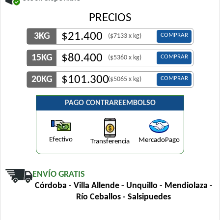
PRECIOS
$
21.400
3KG
COMPRAR
($7133 x kg)
$
80.400
15KG
COMPRAR
($5360 x kg)
$
101.300
20KG
COMPRAR
($5065 x kg)
PAGO CONTRAREEMBOLSO
Efectivo
MercadoPago
Transferencia
ENVÍO GRATIS
Córdoba - Villa Allende - Unquillo - Mendiolaza -
Río Ceballos - Salsipuedes