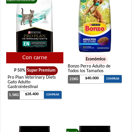
Gastrointestinal
Con carne
Económico
Bonzo Perro Adulto de
P 50%
Super Premium
Todos los Tamaños
Pro Plan Veterinary Diets
$40.000
21KG
COMPRAR
Gato Adulto
Gastrointestinal
$26.400
1.5KG
COMPRAR