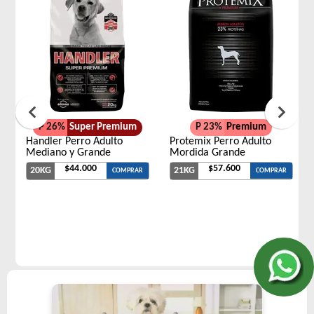
P 26%
Super Premium
P 23%
Premium
Handler Perro Adulto
Protemix Perro Adulto
Mediano y Grande
Mordida Grande
$44.000
$57.600
20KG
21KG
COMPRAR
COMPRAR