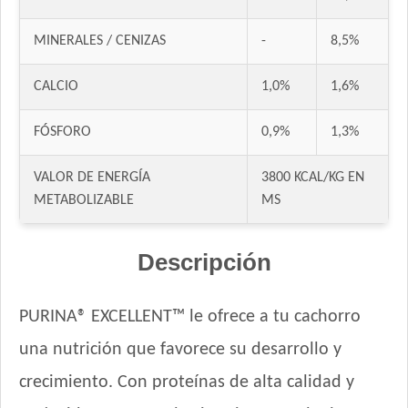
Odwalla Perro Cachorro
MINERALES / CENIZAS
-
8,5%
Old Prince Equilibrium Perro Cachorro Razas Medianas y
Grandes
CALCIO
1,0%
1,6%
Old Prince Proteínas Noveles Perro Cachorro Cordero y Arroz
Integral
Pampa Perro Cachorro
FÓSFORO
0,9%
1,3%
Pedigree Perro Cachorro Sabor Carne Y Pollo
VALOR DE ENERGÍA
3800 KCAL/KG EN
Pro Plan Perro Cachorro Raza Grande
METABOLIZABLE
MS
Pro Plan Perro Cachorro Raza Mediana
Profesional Vet Premium Perro Cachorro Mordida Grande
Descripción
Protemix Perro Cachorro
Provet Perro Cachorro Mediano y Grande
Pupy Food Perro Cachorro
PURINA® EXCELLENT™ le ofrece a tu cachorro
Raza Perro Cachorro sabor Carne, Cereales y Leche
una nutrición que favorece su desarrollo y
Royal Canin Club Performance Junior
crecimiento. Con proteínas de alta calidad y
Royal Canin Perro Giant Junior