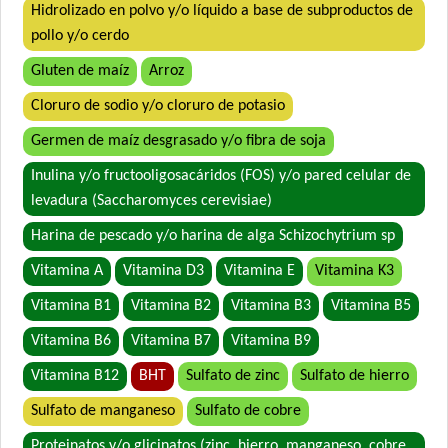
Hidrolizado en polvo y/o líquido a base de subproductos de
Estampa Plus Perro Cachorro
pollo y/o cerdo
Eukanuba Premium Performance Puppy Pro
Gluten de maíz
Arroz
Eukanuba Puppy Large Breed
Eukanuba Puppy Medium Breed
Cloruro de sodio y/o cloruro de potasio
Eukanuba Puppy Medium Lamb (Cordero)
Germen de maíz desgrasado y/o fibra de soja
Exact Perros Cachorros
Inulina y/o fructooligosacáridos (FOS) y/o pared celular de
Exact Premium Perro Cachorro
levadura (Saccharomyces cerevisiae)
Excellent Puppy Crecimiento
Harina de pescado y/o harina de alga Schizochytrium sp
Fawna Cachorro Mordida Mediana y Grande
Vitamina A
Vitamina D3
Vitamina E
Vitamina K3
Ganacan Perro Cachorro Leche y Carne
Gandum Perro Cachorro
Vitamina B1
Vitamina B2
Vitamina B3
Vitamina B5
HOP! Perro Cachorro Mediano y Grande
Vitamina B6
Vitamina B7
Vitamina B9
Handler Perro Cachorro
Vitamina B12
BHT
Sulfato de zinc
Sulfato de hierro
Jager Perro Cachorro
Sulfato de manganeso
Sulfato de cobre
Jaspe Premium Perro Cachorro
Ken-L Perro Cachorro de Raza Mediana y Grande
Proteinatos y/o glicinatos (zinc, hierro, manganeso, cobre,