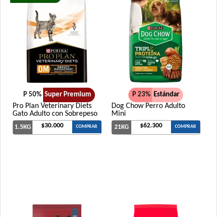
P 50%
Super Premium
P 23%
Estándar
Pro Plan Veterinary Diets
Dog Chow Perro Adulto
Gato Adulto con Sobrepeso
Mini
$30.000
$62.300
1.5KG
21KG
COMPRAR
COMPRAR