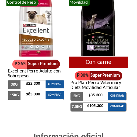
Control de Peso
Movilidad
Con carne
P 26%
Super Premium
Excellent Perro Adulto con
P 30%
Super Premium
Sobrepeso
Pro Plan Perro Veterinary
$22.300
3KG
COMPRAR
Diets Movilidad Articular
$85.000
15KG
$35.300
COMPRAR
2KG
COMPRAR
$105.300
7.5KG
COMPRAR
Información oficial