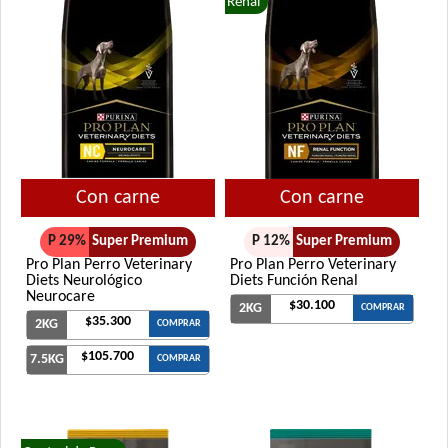
Renal
Con carne
Con carne
P 29%
Super Premium
P 12%
Super Premium
Pro Plan Perro Veterinary
Pro Plan Perro Veterinary
Diets Neurológico
Diets Función Renal
Neurocare
$30.100
2KG
COMPRAR
$35.300
2KG
COMPRAR
$105.700
7.5KG
COMPRAR