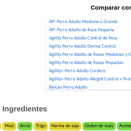
Comparar co
AP! Perro Adulto Mediano o Grande
AP! Perro Adulto de Raza Pequeña
Agility Perro Adulto Control de Peso
Agility Perro Adulto Derma Control
Agility Perro Adulto de Razas Medianas y 
Agility Perro Adulto de Razas Pequeñas
Agility+ Perro Adulto Cordero
Agility+ Perro Adulto Weight Control + Pro
Belcan Perro Adulto
Benefit Perro Adulto Mordida Grande
Benefit Perro Adulto Mordida Pequeña
Ingredientes
Biocare Perro Adulto Cordero
Biocare Perro Adulto Raza Pequeña Corde
Maíz
Arroz
Trigo
Harina de soja
Gluten de maíz
Aceite
Biomax Perro Adulto