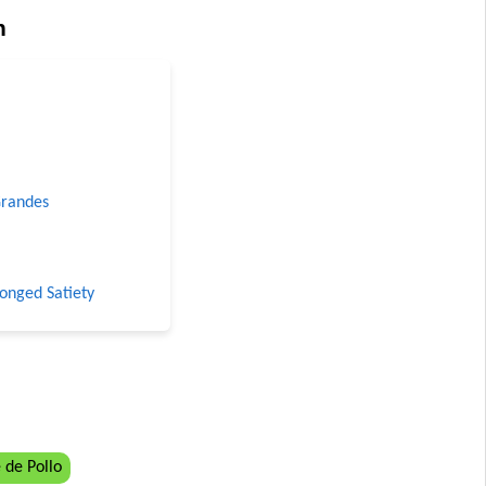
n
Grandes
longed Satiety
ro
 de Pollo