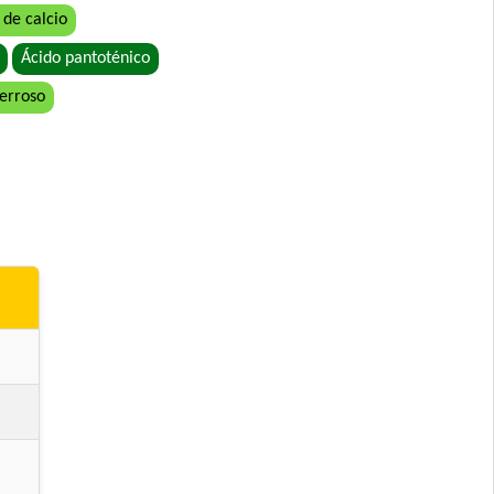
de calcio
Ácido pantoténico
ferroso
 Grandes
o
etales
abor Carne, Pollo y