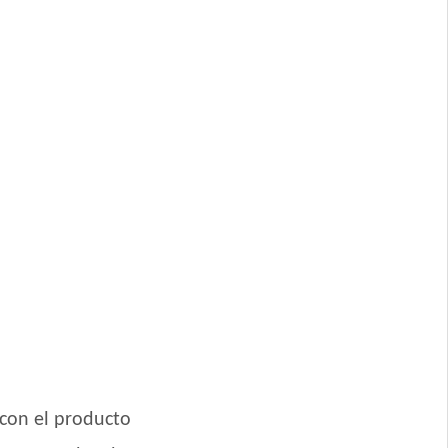
eña
Mediana y Grande
na y Grande
ñas
 con el producto