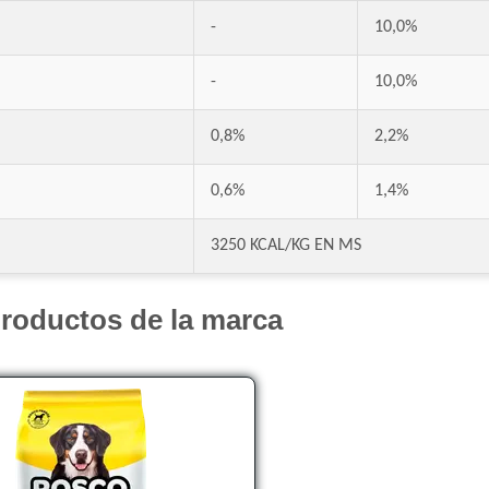
Crianza Perro Adulto
-
10,0%
Dar Win Perro Adulto
Deleita Criadores
-
10,0%
Deleita Perro Adulto de Raza Mediana y G
Deleita Perro Adulto de Raza Pequeña
0,8%
2,2%
Deleita Super Premium Perro Adulto Mord
0,6%
1,4%
Deleita Super Premium Perros Adultos
Dog Chow Perro Adulto
3250 KCAL/KG EN MS
Dog Chow Perro Adulto Mini
Dog Selection Criadores Adulto
roductos de la marca
Dog Selection Criadores Adulto Hipoalergé
Dog Selection Criadores Adulto Raza Pequ
Dog Selection Etiqueta Negra Dermaprote
Dog Selection Etiqueta Negra Mediano y 
Dog Selection Etiqueta Negra Raza Pequeñ
Dog Selection Premium Adultos