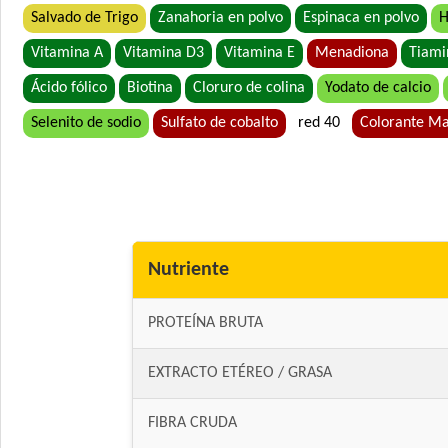
Salvado de Trigo
Zanahoria en polvo
Espinaca en polvo
H
Vitamina A
Vitamina D3
Vitamina E
Menadiona
Tiami
Ácido fólico
Biotina
Cloruro de colina
Yodato de calcio
Selenito de sodio
Sulfato de cobalto
red 40
Colorante M
Nutriente
PROTEÍNA BRUTA
EXTRACTO ETÉREO / GRASA
FIBRA CRUDA