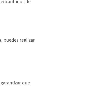
s encantados de
reed
m Breed
reed
Medianas y Grandes
Pequeñas
s, puedes realizar
Grandes
ero
 garantizar que
rande