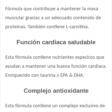
Keiko Max Perro Adulto Mediano y Grande
Fórmula que contribuye a mantener la masa
Keiko Perro Adulto de Raza Mediana y Grande Mix
muscular gracias a un adecuado contenido de
Keiko Perro Adulto de Raza Mediana y Grande sabor Carne
Ken-L Perro Adulto de Raza Mediana y Grande
proteínas. También contiene L-carnitina.
Kongo Gold Perro Adulto Medianos y Grandes
Kongo Perro Adulto Medianos y Grandes
Función cardíaca saludable
Maintenance Criadores Perro Adulto Carne y Pollo
Manada Perro Adulto Mediano y Grande
Esta fórmula contiene nutrientes especícos que
Mapu Perro Adulto Mediano y Grande
ayudan a mantener una buena función cardíaca.
Master Crock Perro Adulto Raza Mediana y Grande
Enriquecido con taurina y EPA & DHA.
Max Pet Perro Adulto Mordida Grande
Maxxium Perro Adulto Cordero Patagónico y Arroz
Complejo antioxidante
Maxxium Perro Adulto Pollo de Campo y Arroz
Mi Amigo Perro Adulto
MisterPet High Performance
Esta fórmula contiene un complejo exclusivo de
MisterPet Perro Adulto Control de Peso