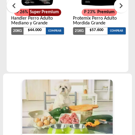
P 26%
Super Premium
P 23%
Premium
Handler Perro Adulto
Protemix Perro Adulto
Mediano y Grande
Mordida Grande
$44.000
$57.600
20KG
21KG
COMPRAR
COMPRAR