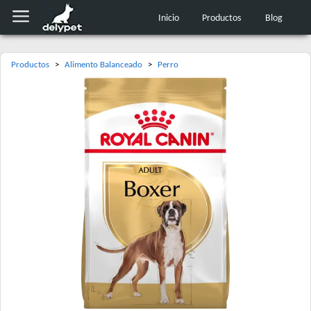
Inicio
Productos
Blog
Productos
>
Alimento Balanceado
>
Perro