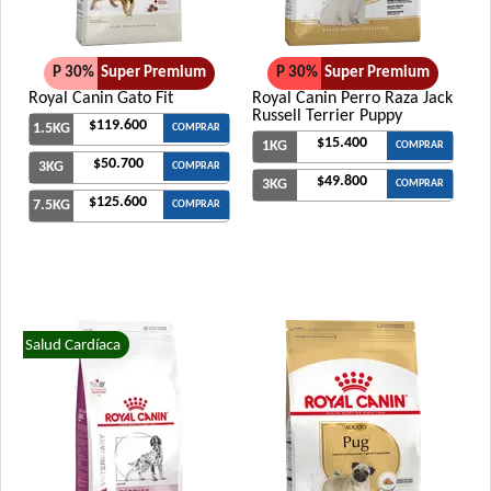
Xtreme Dog Perro Adulto
Zimpi Perro Adulto
P 30%
Super Premium
P 30%
Super Premium
Royal Canin Gato Fit
Royal Canin Perro Raza Jack
Russell Terrier Puppy
$119.600
1.5KG
COMPRAR
$15.400
1KG
COMPRAR
$50.700
3KG
COMPRAR
$49.800
3KG
COMPRAR
$125.600
7.5KG
COMPRAR
Salud Cardíaca