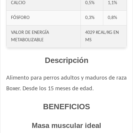
Gaucho Perro Adulto
CALCIO
0,5%
1,1%
Gooster Perro Adulto
Gran Campeón Maintenance Perro Adulto Mordida Grande
FÓSFORO
0,3%
0,8%
Gran Campeón Perro Adulto Mordida Grande Carne, Pollo y
Cereales
VALOR DE ENERGÍA
4029 KCAL/KG EN
Gran Pastor Perro Criadores
METABOLIZABLE
MS
HOP! Perro Adulto Mediano y Grande
Handler Perro Adulto Mediano y Grande
Descripción
High Pro Criadores Perro Adulto
High Pro Perro Adulto Cordero
Alimento para perros adultos y maduros de raza
Infinity Adulto Razas Medianas y Grandes
Boxer. Desde los 15 meses de edad.
Iron Pet Perro Adultos de Razas Medianas y Grandes
Iron Pet Premium Perro Adulto Mediano y Grande
BENEFICIOS
Jager Perro Adulto
Jaspe Perro Adulto
Jaspe Premium Perro Adulto
Masa muscular ideal
Jaspe Premium Perro Criadores