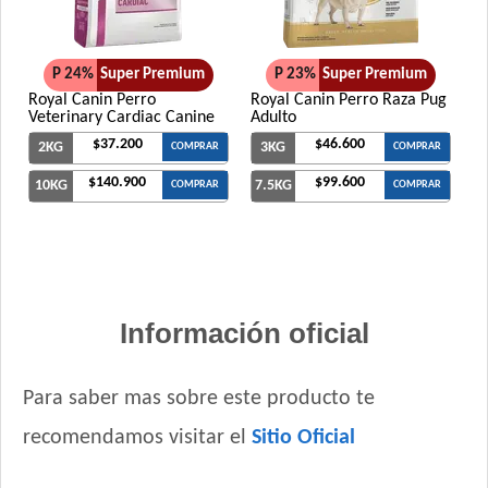
P 24%
Super Premium
P 23%
Super Premium
Royal Canin Perro
Royal Canin Perro Raza Pug
Veterinary Cardiac Canine
Adulto
$37.200
$46.600
2KG
3KG
COMPRAR
COMPRAR
$140.900
$99.600
10KG
7.5KG
COMPRAR
COMPRAR
Información oficial
Para saber mas sobre este producto te
recomendamos visitar el
Sitio Oficial