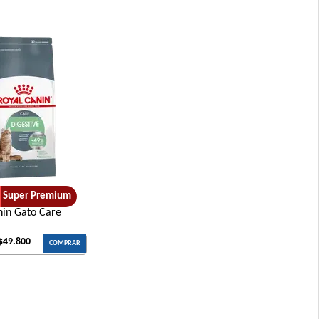
reed
m Breed
Medianas y Grandes
Grandes
Grandes
Super Premium
nin Gato Care
ero
$49.800
COMPRAR
rande
 Pollo