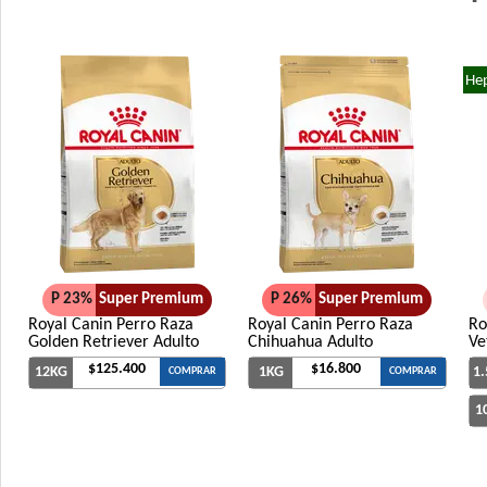
Hep
P 23%
Super Premium
P 26%
Super Premium
Royal Canin Perro Raza
Royal Canin Perro Raza
Ro
Golden Retriever Adulto
Chihuahua Adulto
Ve
$125.400
$16.800
12KG
1KG
1
COMPRAR
COMPRAR
1