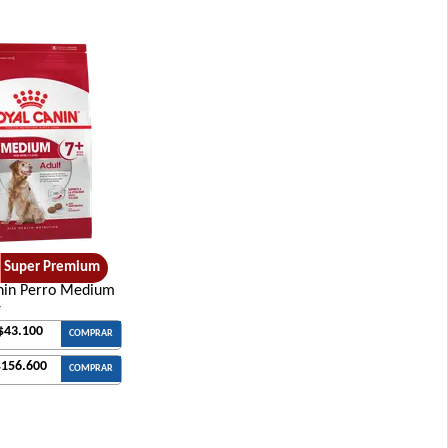
 Mordida Grande
e Carne, Pollo y
Super Premium
nin Perro Medium
+
$43.100
COMPRAR
 y Grandes
$156.600
COMPRAR
 Grande