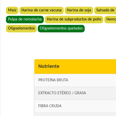
Maíz
Harina de carne vacuna
Harina de soja
Salvado de 
Pulpa de remolacha
Harina de subproductos de pollo
Hemo
Oligoelementos
Oligoelementos quelados
Nutriente
PROTEÍNA BRUTA
EXTRACTO ETÉREO / GRASA
FIBRA CRUDA