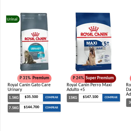
Urinal
P 31%
Premium
P 24%
Super Premium
Royal Canin Gato Care
Royal Canin Perro Maxi
Ro
Urinary
Adulto +5
Da
Ad
$35.500
$147.100
1.5KG
15KG
COMPRAR
COMPRAR
3
$144.700
7.5KG
COMPRAR