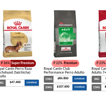
Gandum Perro Adulto
Gaucho Perro Adulto
Gooster Perro Adulto
Gran Campeón Maintenance Perro Adulto
Gran Campeón Perro Adulto Mordida Grand
Cereales
Gran Pastor Perro Criadores
HOP! Perro Adulto Mediano y Grande
Handler Perro Adulto Mediano y Grande
High Pro Criadores Perro Adulto
P 26%
Super Premium
P 22%
Premium
P 23%
yal Canin Perro Raza
Royal Canin Club
Royal Ca
High Pro Perro Adulto Cordero
chshund (Salchicha)
Performance Perro Adulto
Adulto 7
Infinity Adulto Razas Medianas y Grandes
ulto
$84.800
15KG
3KG
COMPRAR
$47.400
Iron Pet Perro Adultos de Razas Medianas
KG
COMPRAR
$107.600
20KG
15KG
COMPRAR
Iron Pet Premium Perro Adulto Mediano y
Jager Perro Adulto
Jaspe Perro Adulto