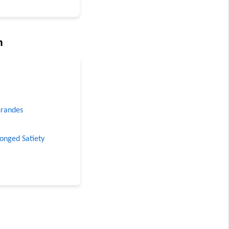
n
Grandes
longed Satiety
 Grandes