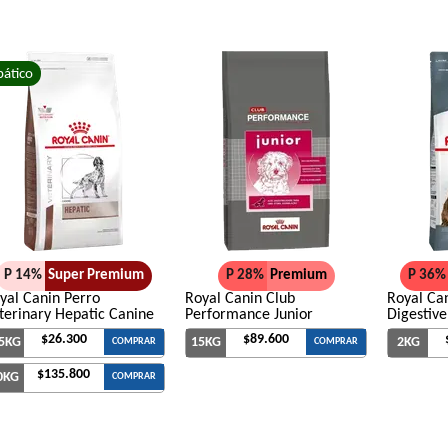
Eukanuba Adult Medium Lamb (Cordero)
Eukanuba Fit Body Weight Control Large B
ático
Eukanuba Fit Body Weight Control Mediu
Eukanuba Premium Performance Adult
Evolution Super Premium Perro de Razas 
Exact Perro Adulto
Exact Premium Perro Adulto
Excellent Mantenimiento Perro Adulto
Excellent Perro Adulto Razas Medianas y 
Excellent Perro Adulto Razas Medianas y 
P 14%
Super Premium
P 28%
Premium
P 36%
yal Canin Perro
Royal Canin Club
Royal Ca
Excellent Perro Adulto Skin Care con Cord
terinary Hepatic Canine
Performance Junior
Digestive
Excellent Perro Adulto con Sobrepeso
$26.300
$89.600
.5KG
15KG
2KG
COMPRAR
COMPRAR
Fawna Perro Adulto Light
$135.800
0KG
COMPRAR
Fawna Perro Adulto Mordida Mediana y G
Ganacan Perro Adulto Mix Carne, Hígado y
Ganacan Perro Adulto sabor Carne