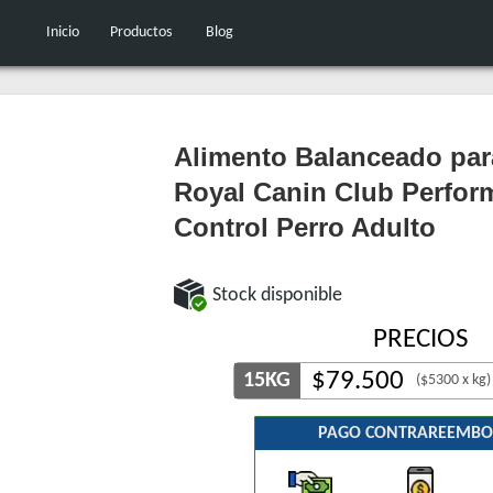
Inicio
Productos
Blog
Alimento Balanceado par
Royal Canin Club Perfor
Control Perro Adulto
Stock disponible
PRECIOS
$
79.500
15KG
($5300 x kg)
PAGO CONTRAREEMBO