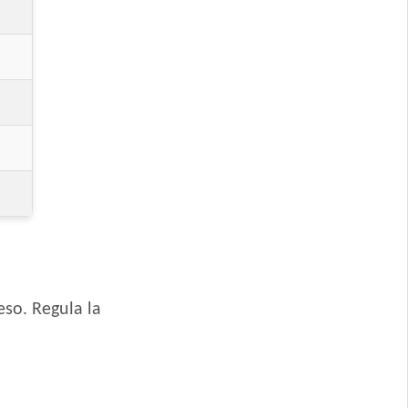
nico
ct
Grande
so. Regula la
Mediana y Grande
na y Grande