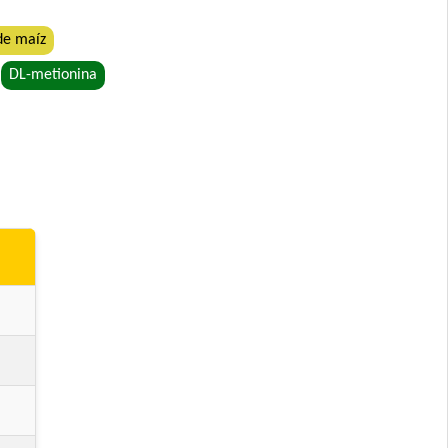
de maíz
DL-metionina
etales
rande