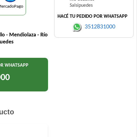
Salsipuedes
ercadoPago
HACÉ TU PEDIDO POR WHATSAPP
3512831000
llo - Mendiolaza - Río
puedes
POR WHATSAPP
000
ucto