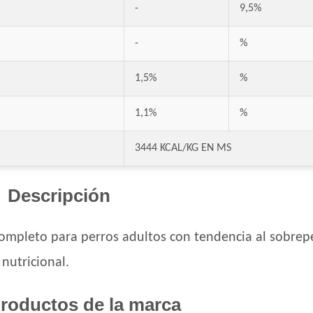
-
9,5%
Dog Selection Criadores Adulto
Dog Selection Criadores Adulto Hipoalergé
-
%
Dog Selection Etiqueta Negra Dermaprote
Dog Selection Etiqueta Negra Mediano y 
1,5%
%
Dog Selection Premium Adultos
Dog Selection Premium Adultos
1,1%
%
DogPro Perro Adulto
3444 KCAL/KG EN MS
Dogpro Reduced Calories
Dogui Perro Adulto
Dr. Cossia Solidario Perro Adulto
Descripción
Ducho Adultos
Eminent Perro Adulto
ompleto para perros adultos con tendencia al sobrepe
Estampa Criadores Perro Adulto de Raza 
nutricional.
Estampa Plus Perro Adulto de Raza Media
Eukanuba Adult Large Breed
roductos de la marca
Eukanuba Adult Medium Breed