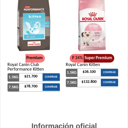
Premium
P 34%
Super Premium
Royal Canin Club
Royal Canin Kitten
Performance Kitten
$36.100
1.5KG
COMPRAR
$21.700
1.5KG
COMPRAR
$132.800
7.5KG
COMPRAR
$78.700
7.5KG
COMPRAR
Información oficial