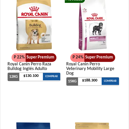
P 22%
Super Premium
P 24%
Super Premium
Royal Canin Perro Raza
Royal Canin Perro
Bulldog Inglés Adulto
Veterinary Mobility Large
Dog
$130.100
12KG
COMPRAR
$188.300
15KG
COMPRAR