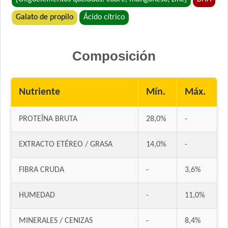
Galato de propilo
Ácido cítrico
Composición
Nutriente
Mín.
Máx.
PROTEÍNA BRUTA
28,0%
-
EXTRACTO ETÉREO / GRASA
14,0%
-
FIBRA CRUDA
-
3,6%
HUMEDAD
-
11,0%
MINERALES / CENIZAS
-
8,4%