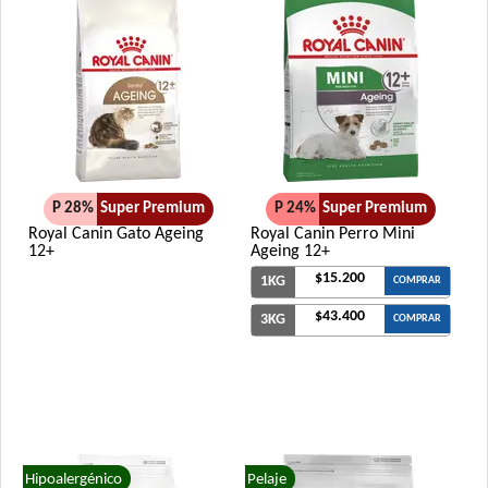
P 28%
Super Premium
P 24%
Super Premium
Royal Canin Gato Ageing
Royal Canin Perro Mini
12+
Ageing 12+
$15.200
1KG
COMPRAR
$43.400
3KG
COMPRAR
Hipoalergénico
Pelaje