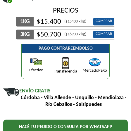
PRECIOS
$
15.400
1KG
COMPRAR
($15400 x kg)
$
50.700
3KG
COMPRAR
($16900 x kg)
PAGO CONTRAREEMBOLSO
Efectivo
MercadoPago
Transferencia
ENVÍO GRATIS
Córdoba - Villa Allende - Unquillo - Mendiolaza -
Río Ceballos - Salsipuedes
HACÉ TU PEDIDO O CONSULTA POR WHATSAPP