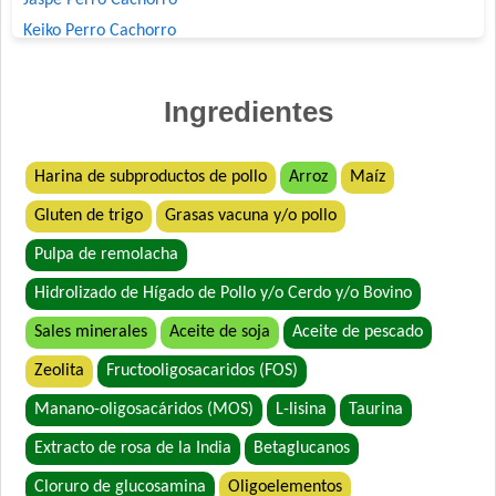
Keiko Perro Cachorro
Rabito Perro Cachorro
Royal Canin Club Performance Junior
Ingredientes
Seguidor Perro Cachorro
Top Nutrition Gato Cachorro
Harina de subproductos de pollo
Arroz
Maíz
Gluten de trigo
Grasas vacuna y/o pollo
Pulpa de remolacha
Hidrolizado de Hígado de Pollo y/o Cerdo y/o Bovino
Sales minerales
Aceite de soja
Aceite de pescado
Zeolita
Fructooligosacaridos (FOS)
Manano-oligosacáridos (MOS)
L-lisina
Taurina
Extracto de rosa de la India
Betaglucanos
Cloruro de glucosamina
Oligoelementos