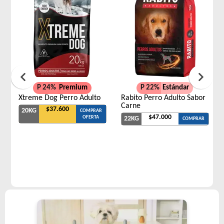
P 24%
Premium
P 22%
Estándar
Xtreme Dog Perro Adulto
Rabito Perro Adulto Sabor
Carne
$37.600
20KG
COMPRAR
$47.000
OFERTA
22KG
COMPRAR