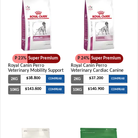
P 23%
Super Premium
P 24%
Super Premium
Royal Canin Perro
Royal Canin Perro
Veterinary Mobility Support
Veterinary Cardiac Canine
$38.800
$37.200
2KG
2KG
COMPRAR
COMPRAR
$143.600
$140.900
10KG
10KG
COMPRAR
COMPRAR