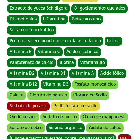
Extracto de yucca Schidigera
Oligoelementos quelados
DL-metionina
L-Carnitina
Beta-caroteno
Sulfato de condroitina
Proteína seleccionada por su alta asimilación
Colina
Vitamina E
Vitamina C
Ácido nicotínico
Pantotenato de calcio
Biotina
Vitamina B6
Vitamina B2
Vitamina B1
Vitamina A
Ácido fólico
Vitamina B12
Vitamina D3
Fosfato monocálcico
Calcita
Cloruro de potasio
Cloruro de Sodio
Sorbato de potasio
Politrifosfato de sodio
Óxido de zinc
Sulfato de hierro
Óxido de manganeso
Sulfato de cobre
Selenio orgánico
Yodato de calcio
[Oligoelementos quelados: cobre; manganeso; zinc]
BHA