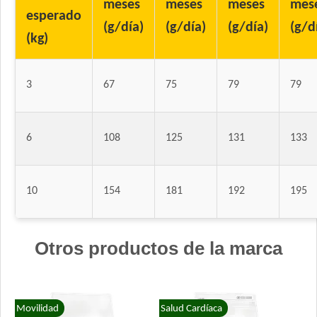
meses
meses
meses
mes
esperado
(g/día)
(g/día)
(g/día)
(g/d
(kg)
3
67
75
79
79
6
108
125
131
133
10
154
181
192
195
Otros productos de la marca
Movilidad
Salud Cardíaca