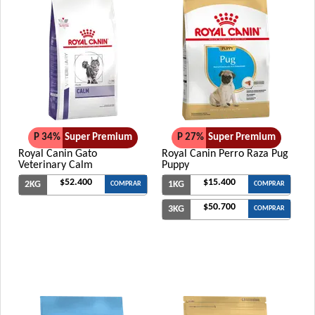
P 34%
Super Premium
P 27%
Super Premium
Royal Canin Gato
Royal Canin Perro Raza Pug
Veterinary Calm
Puppy
$52.400
$15.400
2KG
1KG
COMPRAR
COMPRAR
$50.700
3KG
COMPRAR