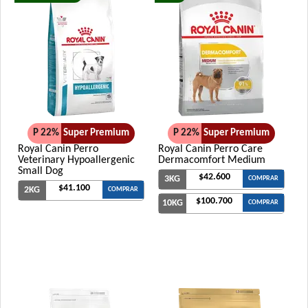
P 22%
Super Premium
P 22%
Super Premium
Royal Canin Perro
Royal Canin Perro Care
Veterinary Hypoallergenic
Dermacomfort Medium
Small Dog
$42.600
3KG
COMPRAR
$41.100
2KG
COMPRAR
$100.700
10KG
COMPRAR