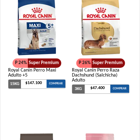
P 24%
Super Premium
P 26%
Super Premium
Royal Canin Perro Maxi
Royal Canin Perro Raza
Adulto +5
Dachshund (Salchicha)
Adulto
$147.100
15KG
COMPRAR
$47.400
3KG
COMPRAR