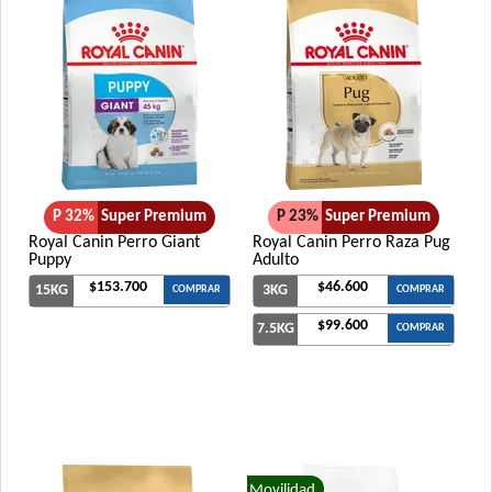
P 32%
Super Premium
P 23%
Super Premium
Royal Canin Perro Giant
Royal Canin Perro Raza Pug
Puppy
Adulto
$153.700
$46.600
15KG
3KG
COMPRAR
COMPRAR
$99.600
7.5KG
COMPRAR
Movilidad