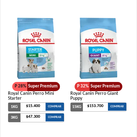
P 28%
Super Premium
P 32%
Super Premium
Royal Canin Perro Mini
Royal Canin Perro Giant
Starter
Puppy
$15.400
$153.700
1KG
15KG
COMPRAR
COMPRAR
$47.300
3KG
COMPRAR