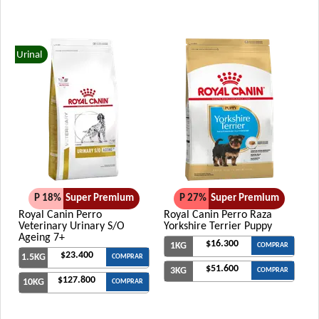
Urinal
P 18%
Super Premium
P 27%
Super Premium
Royal Canin Perro
Royal Canin Perro Raza
Veterinary Urinary S/O
Yorkshire Terrier Puppy
Ageing 7+
$16.300
1KG
COMPRAR
$23.400
1.5KG
COMPRAR
$51.600
3KG
COMPRAR
$127.800
10KG
COMPRAR