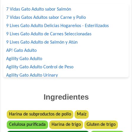
7 Vidas Gato Adulto sabor Salmón
7 Vidas Gatos Adultos sabor Carne y Pollo
9 Lives Gato Adulto Delicias Hogareños - Esterilizados
9 Lives Gato Adulto de Carnes Seleccionadas
9 Lives Gato Adulto de Salmón y Atún
AP! Gato Adulto
Agility Gato Adulto
Agility Gato Adulto Control de Peso
Agility Gato Adulto Urinary
Agility+ Gato Adulto Salmón
Agility+ Gato Weight Control + Prolonged Satiety
Ingredientes
Belcat Gato Adulto
Benefit Gato Adulto
Harina de subproductos de pollo
Maíz
Bonelo Gato Adulto
Celulosa purificada
Harina de trigo
Gluten de trigo
Bonelo Gato Adulto