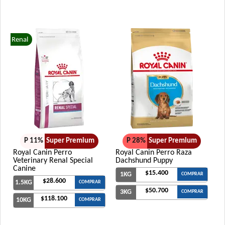
Renal
P 11%
Super Premium
P 28%
Super Premium
Royal Canin Perro
Royal Canin Perro Raza
Veterinary Renal Special
Dachshund Puppy
Canine
$15.400
1KG
COMPRAR
$28.600
1.5KG
COMPRAR
$50.700
3KG
COMPRAR
$118.100
10KG
COMPRAR