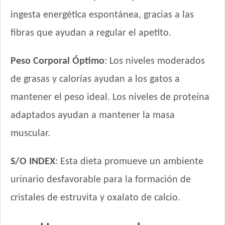
Kongo Gato Adulto sabor Salmón y Atún
ingesta energética espontánea, gracias a las
Maintenance Criadores Gato Adulto
Maussy Gatos Adultos Mix Pescado
fibras que ayudan a regular el apetito.
Max Pet Gato Adulto
Maxxium Gato Trucha Patagónica
Peso Corporal Óptimo
: Los niveles moderados
Mi Amigo Gato Adulto
de grasas y calorías ayudan a los gatos a
MisterPet Gato Adulto
mantener el peso ideal. Los niveles de proteína
Montañés Gato Adulto
adaptados ayudan a mantener la masa
Nature Gatos
Nature Gatos Urinary
muscular.
NutriCare Gato Adulto
Nutribon Plus Gato Adulto
S/O INDEX
: Esta dieta promueve un ambiente
Nutribon XQ Gato Adulto
urinario desfavorable para la formación de
Nutribon XQ Urinary
cristales de estruvita y oxalato de calcio.
Nutrique Urinary Care Cat
Nutrique Young Adult Cat Healthy Maintenance