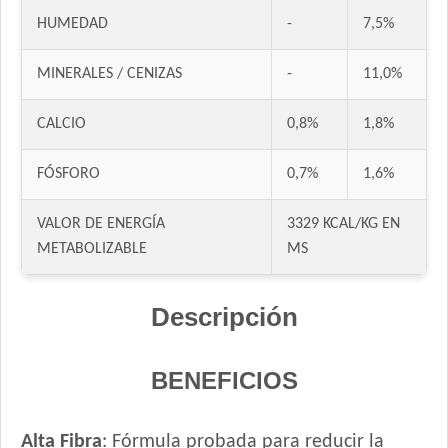
Gandum Gato Adulto
HUMEDAD
-
7,5%
Gati Gato Adulto sabor Carne y Pollo
Gati Gato Adulto sabor Pescado y Salmón a la Primavera
MINERALES / CENIZAS
-
11,0%
Gaucho Gato Pescado
Gooster Gato Adulto
CALCIO
0,8%
1,8%
Gran Campeón Gato Adulto
Handler Gato Adulto
FÓSFORO
0,7%
1,6%
Handler Gato Adulto Urinary
VALOR DE ENERGÍA
3329 KCAL/KG EN
Infinity Gato Adulto
METABOLIZABLE
MS
Iron Pet Gato Adulto
Jaspe Gato Adulto
Descripción
Jaspe Premium Gato Adulto
Kedi Special Care
Keiko Gato Adulto Mix de Pescados
BENEFICIOS
Ken-l Gato Adulto
Kongo Gato Adulto sabor Carne y Pollo
Alta Fibra
: Fórmula probada para reducir la