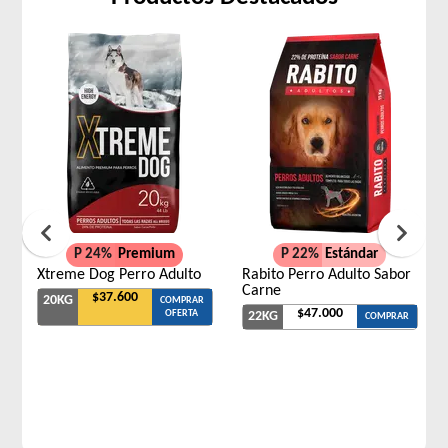
P 24%
Premium
P 22%
Estándar
Xtreme Dog Perro Adulto
Rabito Perro Adulto Sabor
Carne
$37.600
20KG
COMPRAR
$47.000
OFERTA
22KG
COMPRAR