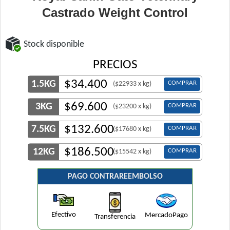
Castrado Weight Control
Stock disponible
PRECIOS
$
34.400
1.5KG
COMPRAR
($22933 x kg)
$
69.600
3KG
COMPRAR
($23200 x kg)
$
132.600
7.5KG
COMPRAR
($17680 x kg)
$
186.500
12KG
COMPRAR
($15542 x kg)
PAGO CONTRAREEMBOLSO
Efectivo
MercadoPago
Transferencia