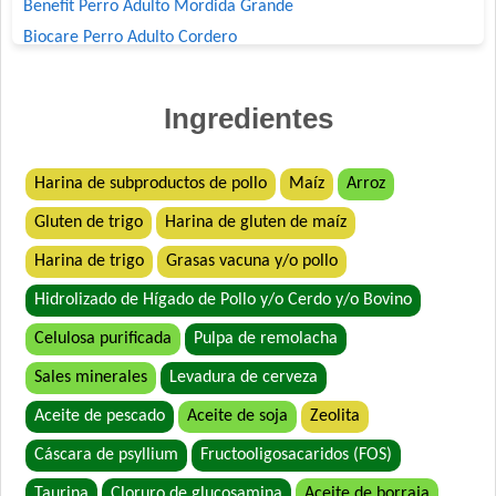
Benefit Perro Adulto Mordida Grande
Biocare Perro Adulto Cordero
Biomax Perro Adulto
Black Bones Perro Adulto
Ingredientes
Bonelo Perro Adulto de Razas Medianas y Grandes
Boorton Perro Adulto
Harina de subproductos de pollo
Maíz
Arroz
Brio Perro Adulto
Gluten de trigo
Harina de gluten de maíz
Cacique Nahuel Perro Adulto
Can Active Perro Adulto Mordida Grande
Harina de trigo
Grasas vacuna y/o pollo
Capitán Perro Adulto
Hidrolizado de Hígado de Pollo y/o Cerdo y/o Bovino
Cari Amici Perro Adulto Carne, Pollo y Vegetales
Celulosa purificada
Pulpa de remolacha
Cari Amici Perro Sabor Carnes Argentinas
Sales minerales
Levadura de cerveza
Company Perro Adulto
Crianza Perro Adulto
Aceite de pescado
Aceite de soja
Zeolita
Dar Win Perro Adulto
Cáscara de psyllium
Fructooligosacaridos (FOS)
Deleita Criadores
Taurina
Cloruro de glucosamina
Aceite de borraja