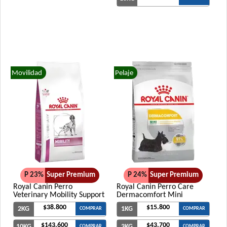
Movilidad
Pelaje
P 23%
Super Premium
P 24%
Super Premium
Royal Canin Perro
Royal Canin Perro Care
Veterinary Mobility Support
Dermacomfort Mini
$38.800
$15.800
2KG
1KG
COMPRAR
COMPRAR
$143.600
$43.700
10KG
3KG
COMPRAR
COMPRAR