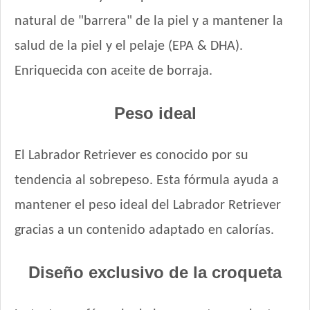
Nature Perro Adulto Medianos y Grandes
natural de "barrera" de la piel y a mantener la
NutriCare Perro Adulto Mediano y Grande
salud de la piel y el pelaje (EPA & DHA).
Nutribon Plus Perro Adulto Criadores
Enriquecida con aceite de borraja.
Nutribon Plus Perro Adulto Grande y Mediano
Nutribon XQ Adulto de Raza Mediana y Grande
Peso ideal
Nutribon XQ Control de Peso
Nutrique Healthy Weight Dog
Nutrique Large Young Adult Dog
El Labrador Retriever es conocido por su
Nutrique Skin Sensitivity
tendencia al sobrepeso. Esta fórmula ayuda a
Odwalla Perro Adulto
mantener el peso ideal del Labrador Retriever
Old Prince Equilibrium Perro Adulto Control de peso Pollo y
Arroz
gracias a un contenido adaptado en calorías.
Old Prince Equilibrium Perro Adulto Medianos y Grandes
Old Prince Premium Adultos
Diseño exclusivo de la croqueta
Old Prince Premium Adultos Cordero y Arroz
Old Prince Proteínas Noveles Perro Adulto Cerdo y Legumbres