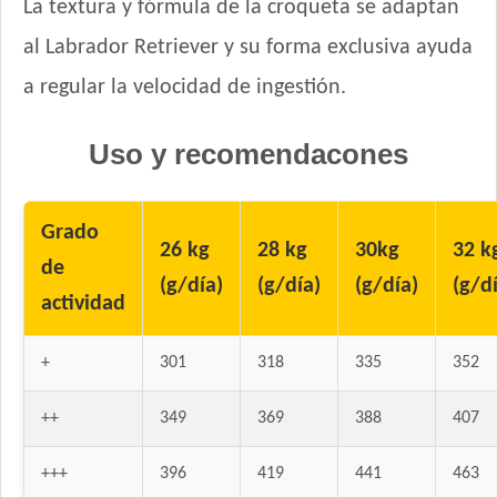
La textura y fórmula de la croqueta se adaptan
Naturales
Old Prince Proteínas Noveles Perro Adulto Cordero y Arroz
al Labrador Retriever y su forma exclusiva ayuda
Integral
a regular la velocidad de ingestión.
Old Prince Proteínas Noveles Perro Adulto Light Cordero y
Arroz Integral
Uso y recomendacones
Origen Perro Adulto
Pachá Adultos Mix Carne y Pollo
Pachá Perro Adulto Cocktail
Grado
Pampa Perro Adulto Mediano y Grande
26 kg
28 kg
30kg
32 k
de
Pedigree Perro Adulto Sabor Carne, Pollo Y Cereales
(g/día)
(g/día)
(g/día)
(g/d
actividad
Pipón Pipón Perro Adulto
Pro Plan Perro Adulto Grande
+
301
318
335
352
Pro Plan Perro Adulto Piel Sensible Mediano y Grande
Pro Plan Perro Adulto Piel y Estómago Sensible Mediano y
++
349
369
388
407
Grande
Pro Plan Perro Reduce Calorie Adulto Raza Mediana y Grande
+++
396
419
441
463
Pro Plan Perro Veterinary Diets Función Renal