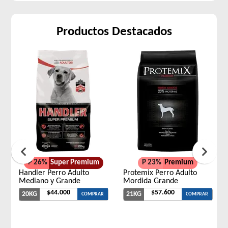
Productos Destacados
P 26%
Super Premium
P 23%
Premium
Handler Perro Adulto
Protemix Perro Adulto
Mediano y Grande
Mordida Grande
$44.000
$57.600
20KG
21KG
COMPRAR
COMPRAR