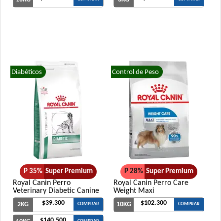
Diabéticos
Control de Peso
P 35%
Super Premium
P 28%
Super Premium
Royal Canin Perro
Royal Canin Perro Care
Veterinary Diabetic Canine
Weight Maxi
$39.300
$102.300
2KG
10KG
COMPRAR
COMPRAR
$140.500