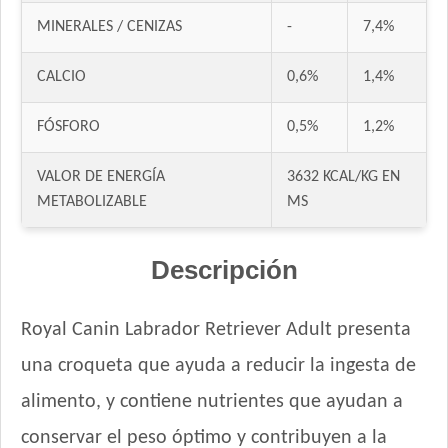
Gran Campeón Perro Adulto Mordida Grande Carne, Pollo y
Cereales
MINERALES / CENIZAS
-
7,4%
Gran Pastor Perro Criadores
CALCIO
0,6%
1,4%
HOP! Perro Adulto Mediano y Grande
Handler Perro Adulto Mediano y Grande
FÓSFORO
0,5%
1,2%
High Pro Criadores Perro Adulto
High Pro Perro Adulto Cordero
VALOR DE ENERGÍA
3632 KCAL/KG EN
Infinity Adulto Razas Medianas y Grandes
METABOLIZABLE
MS
Iron Pet Perro Adultos de Razas Medianas y Grandes
Iron Pet Premium Perro Adulto Mediano y Grande
Descripción
Jager Perro Adulto
Jaspe Perro Adulto
Royal Canin Labrador Retriever Adult presenta
Jaspe Premium Perro Adulto
Jaspe Premium Perro Criadores
una croqueta que ayuda a reducir la ingesta de
Keiko Max Perro Adulto Mediano y Grande
alimento, y contiene nutrientes que ayudan a
Keiko Perro Adulto de Raza Mediana y Grande Mix
conservar el peso óptimo y contribuyen a la
Keiko Perro Adulto de Raza Mediana y Grande sabor Carne