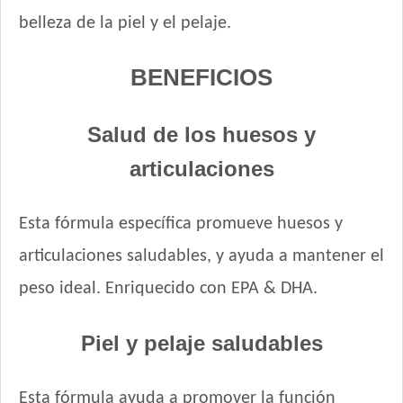
belleza de la piel y el pelaje.
Ken-L Perro Adulto de Raza Mediana y Grande
Kongo Gold Perro Adulto Medianos y Grandes
BENEFICIOS
Kongo Perro Adulto Medianos y Grandes
Maintenance Criadores Perro Adulto Carne y Pollo
Manada Perro Adulto Mediano y Grande
Salud de los huesos y
Mapu Perro Adulto Mediano y Grande
articulaciones
Master Crock Perro Adulto Raza Mediana y Grande
Max Pet Perro Adulto Mordida Grande
Esta fórmula específica promueve huesos y
Maxxium Perro Adulto Cordero Patagónico y Arroz
Maxxium Perro Adulto Pollo de Campo y Arroz
articulaciones saludables, y ayuda a mantener el
Mi Amigo Perro Adulto
peso ideal. Enriquecido con EPA & DHA.
MisterPet High Performance
MisterPet Perro Adulto Control de Peso
Piel y pelaje saludables
MisterPet Perro Adulto Mordida Grande
Montañés Perro Adulto Mordida Grande
Esta fórmula ayuda a promover la función
Natural Meat Perro Adulto