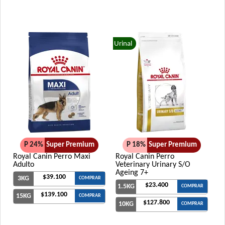
Urinal
P 24%
Super Premium
P 18%
Super Premium
Royal Canin Perro Maxi
Royal Canin Perro
Adulto
Veterinary Urinary S/O
Ageing 7+
$39.100
3KG
COMPRAR
$23.400
1.5KG
COMPRAR
$139.100
15KG
COMPRAR
$127.800
10KG
COMPRAR