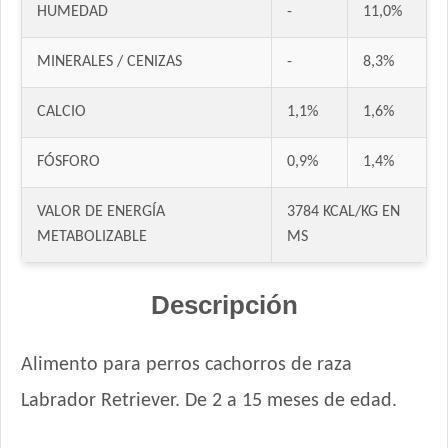
Protemix Perro Cachorro
HUMEDAD
-
11,0%
Provet Perro Cachorro Mediano y Grande
MINERALES / CENIZAS
-
8,3%
Pupy Food Perro Cachorro
Raza Perro Cachorro sabor Carne, Cereales y Leche
CALCIO
1,1%
1,6%
Royal Canin Club Performance Junior
Royal Canin Perro Giant Junior
FÓSFORO
0,9%
1,4%
Royal Canin Perro Giant Puppy
Royal Canin Perro Giant Starter Mother & Babydog
VALOR DE ENERGÍA
3784 KCAL/KG EN
Royal Canin Perro Maxi Starter Mother & Babydog
METABOLIZABLE
MS
Royal Canin Perro Raza Golden Retriever Puppy
Royal Canin Perro Raza Ovejero Alemán Puppy
Descripción
Royal Canin Perro Veterinary Gastrointestinal Canine Puppy
Sabrositos Cachorros Mix
Alimento para perros cachorros de raza
Sanno Súper Premium Puppies
Labrador Retriever. De 2 a 15 meses de edad.
Sieger Perro Cachorro de Raza Mediana y Grande
Tiernitos Selection Cachorros