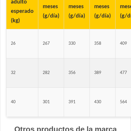
adulto
meses
meses
meses
mes
esperado
(g/día)
(g/día)
(g/día)
(g/d
(kg)
26
267
330
358
409
32
282
356
389
477
40
301
391
430
564
Otros productos de la marca