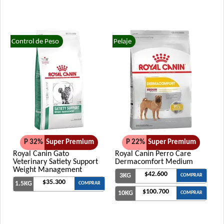
Control de Peso
Pelaje
P 32%
Super Premium
P 22%
Super Premium
Royal Canin Gato
Royal Canin Perro Care
Veterinary Satiety Support
Dermacomfort Medium
Weight Management
$42.600
3KG
COMPRAR
$35.300
1.5KG
COMPRAR
$100.700
10KG
COMPRAR