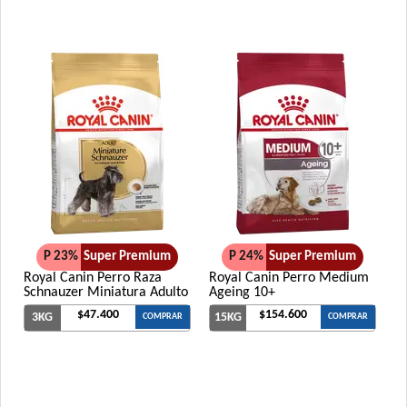
P 23%
Super Premium
P 24%
Super Premium
Royal Canin Perro Raza
Royal Canin Perro Medium
Schnauzer Miniatura Adulto
Ageing 10+
$47.400
$154.600
3KG
15KG
COMPRAR
COMPRAR