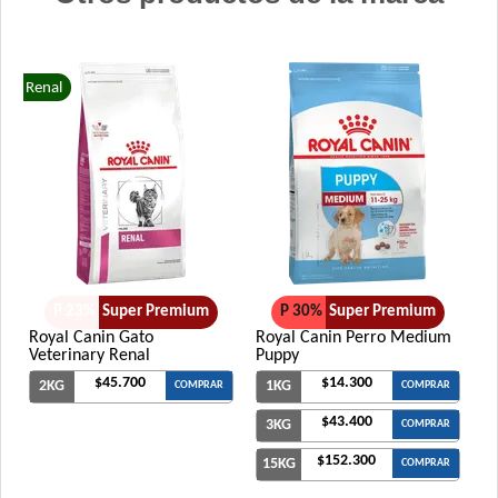
Renal
P 23%
Super Premium
P 30%
Super Premium
Royal Canin Gato
Royal Canin Perro Medium
Veterinary Renal
Puppy
$45.700
$14.300
2KG
1KG
COMPRAR
COMPRAR
$43.400
3KG
COMPRAR
$152.300
15KG
COMPRAR