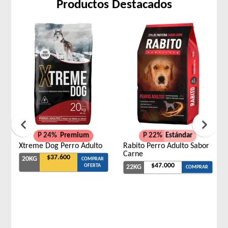
Productos Destacados
P 24%
Premium
P 22%
Estándar
Xtreme Dog Perro Adulto
Rabito Perro Adulto Sabor
Carne
$37.600
20KG
COMPRAR
$47.000
OFERTA
22KG
COMPRAR