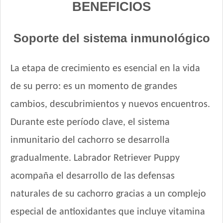
BENEFICIOS
Top Nutrition Perro Cachorro Raza Grande
Total Balance Ultra Pro Cachorros
Total Khan Cachorro
Soporte del sistema inmunológico
Upper Crock Perro Cachorro
Vagoneta Perro Cachorro
La etapa de crecimiento es esencial en la vida
Vitalcan Balanced Perro Cachorro Raza Grande
de su perro: es un momento de grandes
Vitalcan Complete Cachorros de Raza Mediana y Grande
Vitalcan Premium Perro Cachorro
cambios, descubrimientos y nuevos encuentros.
Voraz Cachorros
Durante este período clave, el sistema
inmunitario del cachorro se desarrolla
gradualmente. Labrador Retriever Puppy
acompaña el desarrollo de las defensas
naturales de su cachorro gracias a un complejo
especial de antioxidantes que incluye vitamina