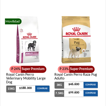
Movilidad
P 24%
Super Premium
P 23%
Super Premium
Royal Canin Perro
Royal Canin Perro Raza Pug
Veterinary Mobility Large
Adulto
Dog
$46.600
3KG
COMPRAR
$188.300
15KG
COMPRAR
$99.600
7.5KG
COMPRAR