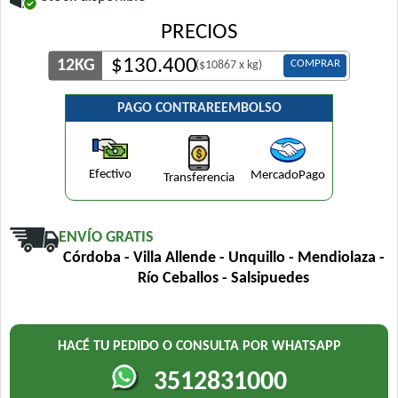
PRECIOS
$
130.400
12KG
COMPRAR
($10867 x kg)
PAGO CONTRAREEMBOLSO
Efectivo
MercadoPago
Transferencia
ENVÍO GRATIS
Córdoba - Villa Allende - Unquillo - Mendiolaza -
Río Ceballos - Salsipuedes
HACÉ TU PEDIDO O CONSULTA POR WHATSAPP
3512831000