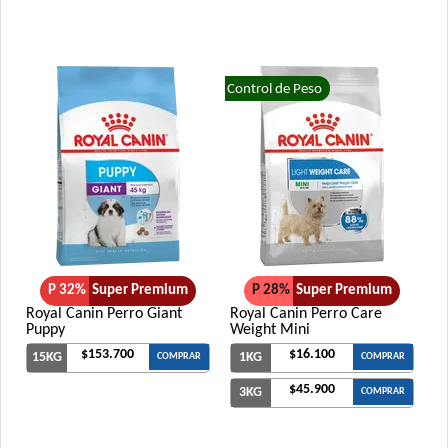
Control de Peso
P 32%
Super Premium
P 28%
Super Premium
Royal Canin Perro Giant
Royal Canin Perro Care
Puppy
Weight Mini
$153.700
$16.100
15KG
1KG
COMPRAR
COMPRAR
$45.900
3KG
COMPRAR