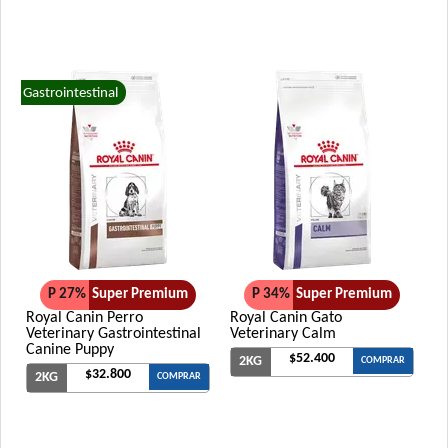
Gastrointestinal
P 27%
Super Premium
P 34%
Super Premium
Royal Canin Perro
Royal Canin Gato
Veterinary Gastrointestinal
Veterinary Calm
Canine Puppy
$52.400
2KG
COMPRAR
$32.800
2KG
COMPRAR