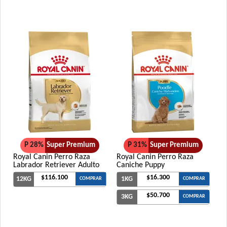
P 28%
Super Premium
P 31%
Super Premium
Royal Canin Perro Raza
Royal Canin Perro Raza
Labrador Retriever Adulto
Caniche Puppy
$116.100
$16.300
12KG
1KG
COMPRAR
COMPRAR
$50.700
3KG
COMPRAR