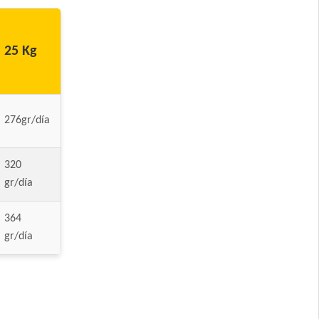
e Carne, Pollo y
25 Kg
276gr/día
 y Grandes
320
 Grande
gr/día
364
gr/día
ande Mix
nde sabor Carne