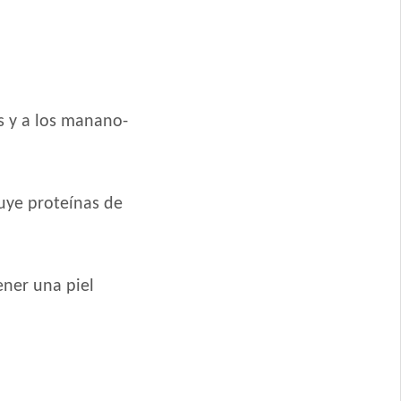
Medianas y Grandes
s y a los manano-
Grandes
ero
luye proteínas de
rande
 Pollo
ner una piel
 Mordida Grande