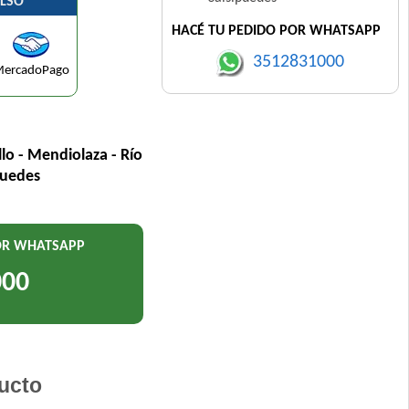
LSO
HACÉ TU PEDIDO POR WHATSAPP
3512831000
ercadoPago
llo - Mendiolaza - Río
puedes
POR WHATSAPP
000
ucto