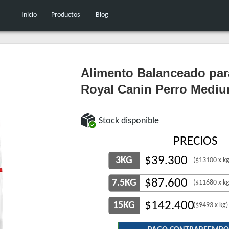
Inicio
Productos
Blog
Alimento Balanceado par
Royal Canin Perro Mediu
Stock disponible
PRECIOS
$
39.300
3KG
($13100 x kg
$
87.600
7.5KG
($11680 x kg
$
142.400
15KG
($9493 x kg)