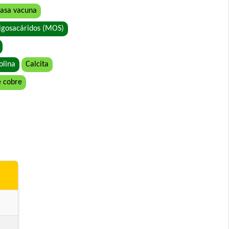
asa vacuna
igosacáridos (MOS)
olina
Calcita
etales
e cobre
rande