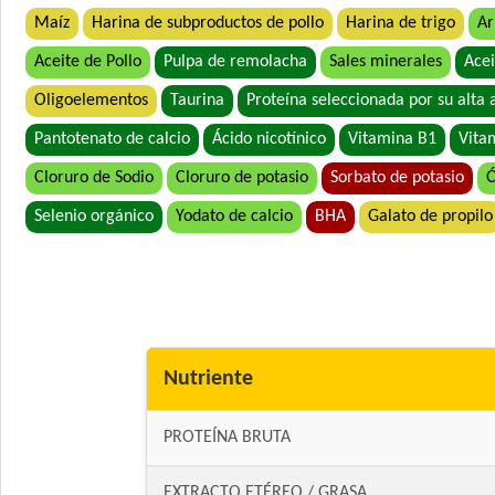
Maíz
Harina de subproductos de pollo
Harina de trigo
Ar
Aceite de Pollo
Pulpa de remolacha
Sales minerales
Acei
Oligoelementos
Taurina
Proteína seleccionada por su alta 
Pantotenato de calcio
Ácido nicotínico
Vitamina B1
Vita
Cloruro de Sodio
Cloruro de potasio
Sorbato de potasio
Ó
Selenio orgánico
Yodato de calcio
BHA
Galato de propilo
Nutriente
PROTEÍNA BRUTA
EXTRACTO ETÉREO / GRASA