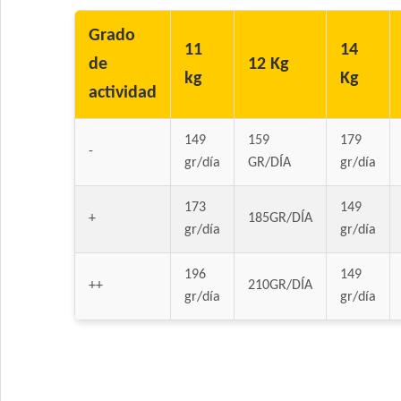
Grado
11
14
de
12 Kg
kg
Kg
actividad
149
159
179
-
gr/día
GR/DÍA
gr/día
173
149
+
185GR/DÍA
gr/día
gr/día
196
149
++
210GR/DÍA
gr/día
gr/día