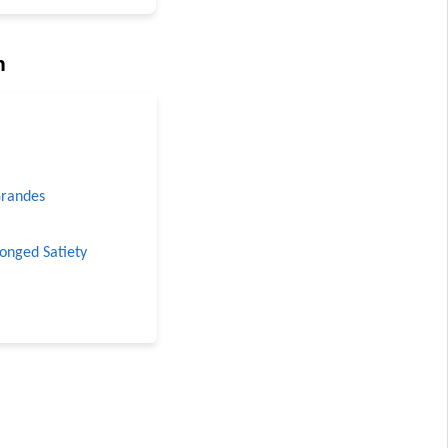
n
Grandes
longed Satiety
 Grandes