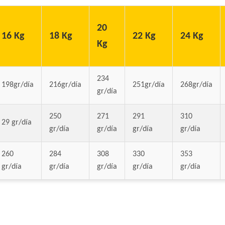
Gran Campeón Perro Adulto Mordida Grand
Cereales
Gran Pastor Perro Criadores
20
16 Kg
18 Kg
22 Kg
24 Kg
HOP! Perro Adulto Mediano y Grande
Kg
Handler Perro Adulto Mediano y Grande
High Pro Criadores Perro Adulto
234
High Pro Perro Adulto Cordero
198gr/día
216gr/día
251gr/día
268gr/día
gr/día
Infinity Adulto Razas Medianas y Grandes
Iron Pet Perro Adultos de Razas Medianas
250
271
291
310
29 gr/día
Iron Pet Premium Perro Adulto Mediano y
gr/día
gr/día
gr/día
gr/día
Jager Perro Adulto
Jaspe Perro Adulto
260
284
308
330
353
Jaspe Premium Perro Adulto
gr/día
gr/día
gr/día
gr/día
gr/día
Jaspe Premium Perro Criadores
Keiko Max Perro Adulto Mediano y Grande
Keiko Perro Adulto de Raza Mediana y Gr
Keiko Perro Adulto de Raza Mediana y Gra