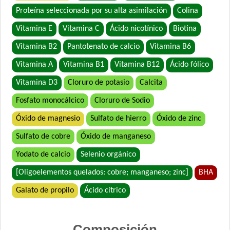
Vitalcan Premium Gatitos
Proteína seleccionada por su alta asimilación
Colina
Whiskas Gatitos sabor Carne y Leche
Vitamina E
Vitamina C
Ácido nicotínico
Biotina
Vitamina B2
Pantotenato de calcio
Vitamina B6
Vitamina A
Vitamina B1
Vitamina B12
Ácido fólico
Vitamina D3
Cloruro de potasio
Calcita
Fosfato monocálcico
Cloruro de Sodio
Óxido de magnesio
Sulfato de hierro
Óxido de zinc
Sulfato de cobre
Óxido de manganeso
Yodato de calcio
Selenio orgánico
[Oligoelementos quelados: cobre; manganeso; zinc]
BHA
Galato de propilo
Ácido cítrico
Composición