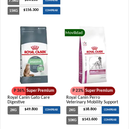
7.5KG
COMPRAR
$156.300
15KG
COMPRAR
Movilidad
P 36%
Super Premium
P 23%
Super Premium
Royal Canin Gato Care
Royal Canin Perro
Digestive
Veterinary Mobility Support
$49.800
$38.800
2KG
2KG
COMPRAR
COMPRAR
$143.600
10KG
COMPRAR