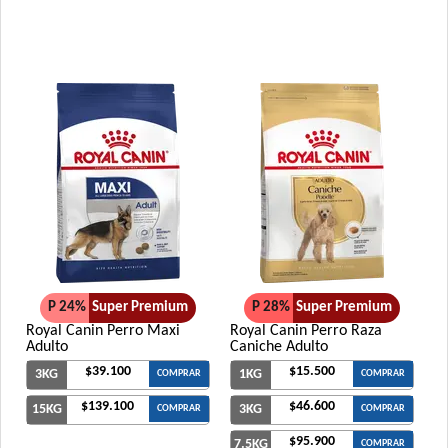
P 24%
Super Premium
P 28%
Super Premium
Royal Canin Perro Maxi
Royal Canin Perro Raza
Adulto
Caniche Adulto
$39.100
$15.500
3KG
1KG
COMPRAR
COMPRAR
$139.100
$46.600
15KG
3KG
COMPRAR
COMPRAR
$95.900
7.5KG
COMPRAR