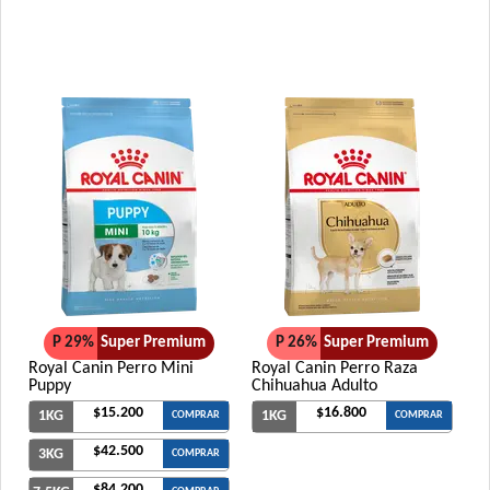
P 29%
Super Premium
P 26%
Super Premium
Royal Canin Perro Mini
Royal Canin Perro Raza
Puppy
Chihuahua Adulto
$15.200
$16.800
1KG
1KG
COMPRAR
COMPRAR
$42.500
3KG
COMPRAR
$84.200