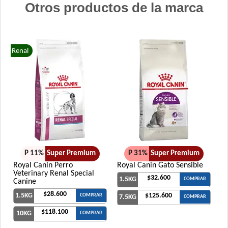
Otros productos de la marca
Renal
P 11%
Super Premium
P 31%
Super Premium
Royal Canin Perro
Royal Canin Gato Sensible
Veterinary Renal Special
$32.600
1.5KG
COMPRAR
Canine
$28.600
1.5KG
$125.600
COMPRAR
7.5KG
COMPRAR
$118.100
10KG
COMPRAR