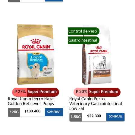
Control de Peso
Gastrointestinal
P 27%
Super Premium
P 20%
Super Premium
Royal Canin Perro Raza
Royal Canin Perro
Golden Retriever Puppy
Veterinary Gastrointestinal
Low Fat
$130.400
12KG
COMPRAR
$22.300
1.5KG
COMPRAR