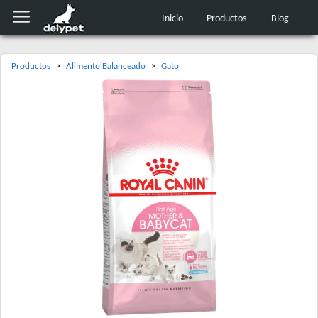
Inicio
Productos
Blog
Productos
>
Alimento Balanceado
>
Gato