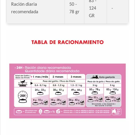
83 -
Ración diaria
50 -
124
-
recomendada
78 gr
GR