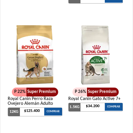
P 22%
Super Premium
P 26%
Super Premium
Royal Canin Perro Raza
Royal Canin Gato Active 7+
Ovejero Alemán Adulto
$34.200
1.5KG
COMPRAR
$125.400
12KG
COMPRAR