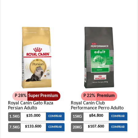
P 28%
Super Premium
P 22%
Premium
Royal Canin Gato Raza
Royal Canin Club
Persian Adulto
Performance Perro Adulto
$35.000
$84.800
1.5KG
15KG
COMPRAR
COMPRAR
$133.600
$107.600
7.5KG
20KG
COMPRAR
COMPRAR