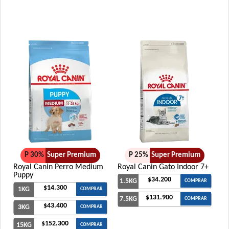
P 30%
Super Premium
P 25%
Super Premium
Royal Canin Perro Medium
Royal Canin Gato Indoor 7+
Puppy
$34.200
1.5KG
COMPRAR
$14.300
1KG
COMPRAR
$131.900
7.5KG
COMPRAR
$43.400
3KG
COMPRAR
$152.300
15KG
COMPRAR