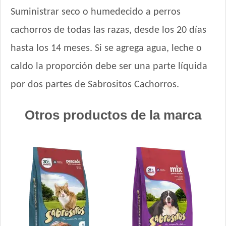
Nature Perro Cachorro Pequeño y Mediano
Suministrar seco o humedecido a perros
Nature Perro Cachorro Raza Grande
cachorros de todas las razas, desde los 20 días
NutriCare Perro Cachorro
Nutribon Plus Perro Cachorro
hasta los 14 meses. Si se agrega agua, leche o
Nutribon XQ Perro Cachorro
caldo la proporción debe ser una parte líquida
Nutrique Large Puppy
por dos partes de Sabrositos Cachorros.
Nutrique Mother & Baby Dog
Nutrique Toy & Mini Puppy
Otros productos de la marca
Odwalla Perro Cachorro
Old Prince Equilibrium Perro Cachorro Razas Medianas y
Grandes
Old Prince Equilibrium Perro Cachorro Razas Pequeñas
Old Prince Proteínas Noveles Perro Cachorro Cordero y Arroz
Integral
One Perro Cachorro con Pollo y Carne
Pachá Perro Cachorro
Pampa Perro Cachorro