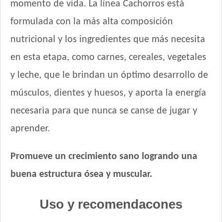
Handler Perro Cachorro
momento de vida. La línea Cachorros está
Iron Pet Perro Cachorro
formulada con la más alta composición
Jager Perro Cachorro
nutricional y los ingredientes que más necesita
Jaspe Premium Perro Cachorro
en esta etapa, como carnes, cereales, vegetales
Ken-L Perro Cachorro de Raza Mediana y Grande
Ken-L Perro Cachorro de Razas Pequeñas
y leche, que le brindan un óptimo desarrollo de
Kongo Gold Perro Cachorro Todas las Razas
músculos, dientes y huesos, y aporta la energía
Kongo Perro Cachorro Todas las Razas
necesaria para que nunca se canse de jugar y
Maintenance Criadores Perro Cachorro
Max Pet Perro Cachorro
aprender.
Maxxium Perro Cachorro
Maxxium Perrro Cachorro Pollo de Campo y Arroz
Promueve un crecimiento sano logrando una
Mi Amigo Perro Cachorro
buena estructura ósea y muscular.
MisterPet Perro Cachorro
Montañés Perro Cachorro
Uso y recomendacones
Natural Meat Perro Cachorro