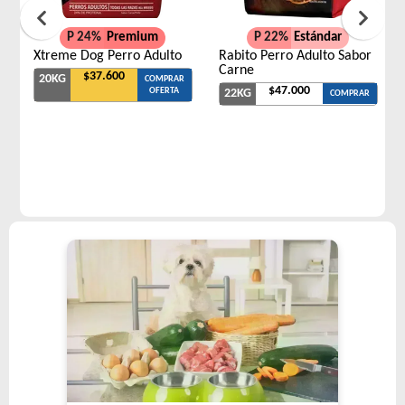
P 24%
Premium
P 22%
Estándar
Xtreme Dog Perro Adulto
Rabito Perro Adulto Sabor
Carne
$37.600
20KG
COMPRAR
$47.000
OFERTA
22KG
COMPRAR