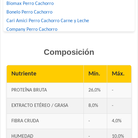
Biomax Perro Cachorro
Bonelo Perro Cachorro
Cari Amici Perro Cachorro Carne y Leche
Company Perro Cachorro
Crianza Perro Cachorro
Deleita Cachorros
Composición
Deleita Super Premium Perro Cachorro
Dog Chow Perro Cachorro
Dog Chow Perro Cachorro Mini
Nutriente
Mín.
Máx.
Dog Selection Criadores Cachorros
Dog Selection Etiqueta Negra Cachorros
PROTEÍNA BRUTA
26,0%
-
Dog Selection Premium Cachorros
EXTRACTO ETÉREO / GRASA
8,0%
-
Dogui Perro Cachorro
Dr. Cossia Super Premium Dog Perro Cachorro Mordida
FIBRA CRUDA
-
4,0%
Grande
Estampa Plus Perro Cachorro
HUMEDAD
-
10,0%