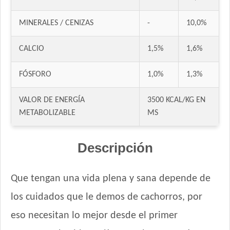
Eukanuba Premium Performance Puppy Pro
Eukanuba Puppy Large Breed
MINERALES / CENIZAS
-
10,0%
Eukanuba Puppy Medium Breed
Eukanuba Puppy Medium Lamb (Cordero)
CALCIO
1,5%
1,6%
Eukanuba Puppy Small Breed
Exact Perros Cachorros
FÓSFORO
1,0%
1,3%
Exact Premium Perro Cachorro
VALOR DE ENERGÍA
3500 KCAL/KG EN
Excellent Perro Cachorro Razas Medianas y Grandes
METABOLIZABLE
MS
Excellent Perro Cachorro de Raza Pequeña
Excellent Puppy Crecimiento
Descripción
Fawna Cachorro Mordida Mediana y Grande
Fawna Cachorro Mordida Pequeña
Ganacan Perro Cachorro Leche y Carne
Que tengan una vida plena y sana depende de
Gandum Perro Cachorro
los cuidados que le demos de cachorros, por
HOP! Perro Cachorro Mediano y Grande
eso necesitan lo mejor desde el primer
HOP! Perro Cachorro Pequeño