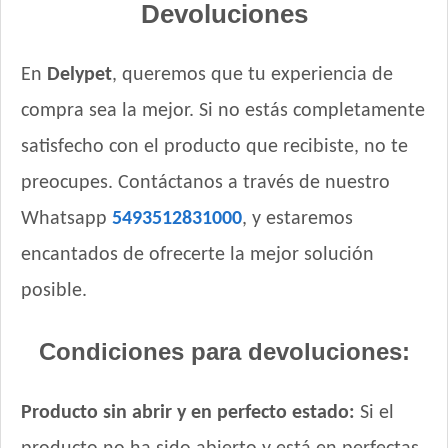
Devoluciones
Sieger Perro Cachorro Mini & Small
Sieger Perro Cachorro de Raza Mediana y Grande
Tiernitos Selection Cachorros
En
Delypet
, queremos que tu experiencia de
Top Nutrition Perro Cachorro Raza Grande
compra sea la mejor. Si no estás completamente
Top Nutrition Perro Cachorro Raza Mediana
satisfecho con el producto que recibiste, no te
Top Nutrition Perro Cachorro Raza Pequeña
preocupes. Contáctanos a través de nuestro
Total Balance Ultra Pro Cachorros
Total Khan Cachorro
Whatsapp
5493512831000
, y estaremos
Upper Crock Perro Cachorro
encantados de ofrecerte la mejor solución
Vagoneta Perro Cachorro
posible.
Vitalcan Balanced Perro Cachorro Raza Grande
Vitalcan Balanced Perro Cachorro Raza Mediana
Condiciones para devoluciones:
Vitalcan Balanced Perro Cachorro Raza Pequeña
Vitalcan Complete Cachorros de Raza Mediana y Grande
Vitalcan Complete Cachorros de Raza Pequeña
Producto sin abrir y en perfecto estado:
Si el
Vitalcan Premium Perro Cachorro