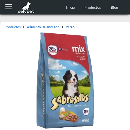
Inicio
Productos
Blog
Productos
>
Alimento Balanceado
>
Perro