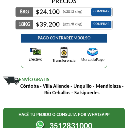
PRECIOS
$
24.100
8KG
COMPRAR
($3013 x kg)
$
39.200
18KG
COMPRAR
($2178 x kg)
PAGO CONTRAREEMBOLSO
Efectivo
MercadoPago
Transferencia
ENVÍO GRATIS
Córdoba - Villa Allende - Unquillo - Mendiolaza -
Río Ceballos - Salsipuedes
HACÉ TU PEDIDO O CONSULTA POR WHATSAPP
3512831000