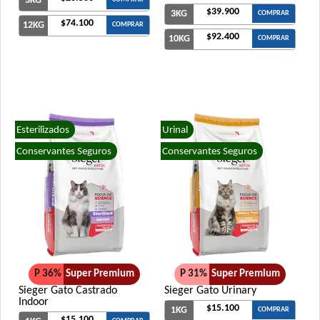
3KG
$39.900
3KG
COMPRAR
$74.100
12KG
COMPRAR
$92.400
10KG
COMPRAR
Esterilizados
Urinal
Conservantes Seguros
Conservantes Seguros
P 36%
Super Premium
P 31%
Super Premium
Sieger Gato Castrado
Sieger Gato Urinary
Indoor
$15.100
1KG
COMPRAR
$15.100