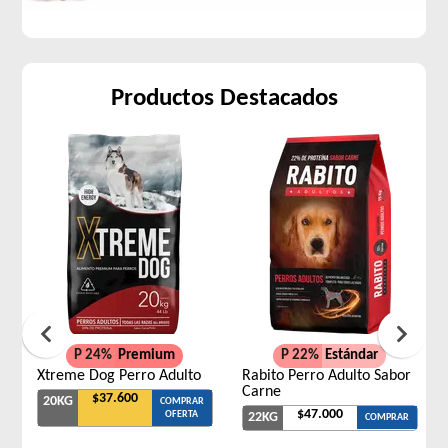
Productos Destacados
P 24%
Premium
P 22%
Estándar
Xtreme Dog Perro Adulto
Rabito Perro Adulto Sabor
Carne
$37.600
20KG
COMPRAR
$47.000
OFERTA
22KG
COMPRAR