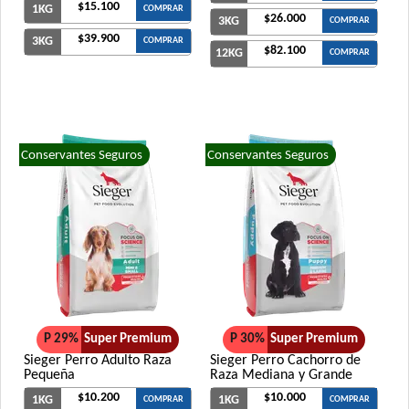
$15.100
1KG
COMPRAR
$26.000
3KG
COMPRAR
$39.900
3KG
COMPRAR
$82.100
12KG
COMPRAR
Conservantes Seguros
Conservantes Seguros
P 29%
Super Premium
P 30%
Super Premium
Sieger Perro Adulto Raza
Sieger Perro Cachorro de
Pequeña
Raza Mediana y Grande
$10.200
$10.000
1KG
1KG
COMPRAR
COMPRAR