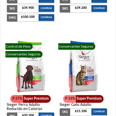
$39.900
$39.200
3KG
3KG
COMPRAR
COMPRAR
$100.500
10KG
COMPRAR
Control de Peso
Conservantes Seguros
Conservantes Seguros
P 27%
Super Premium
P 33%
Super Premium
Sieger Perro Adulto
Sieger Gato Adulto
Reducido en Calorías
$15.100
1KG
COMPRAR
$20.500
COMPRAR