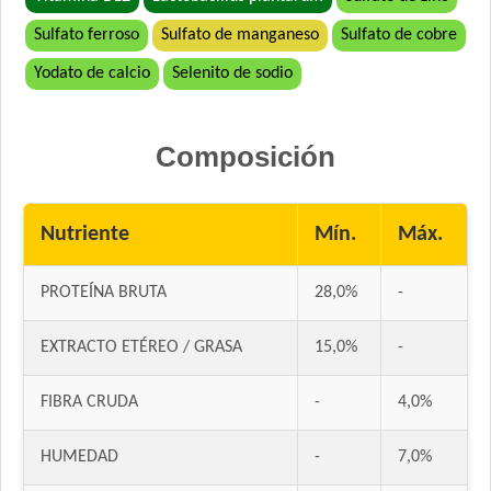
Sulfato ferroso
Sulfato de manganeso
Sulfato de cobre
Yodato de calcio
Selenito de sodio
Composición
Nutriente
Mín.
Máx.
PROTEÍNA BRUTA
28,0%
-
EXTRACTO ETÉREO / GRASA
15,0%
-
FIBRA CRUDA
-
4,0%
HUMEDAD
-
7,0%