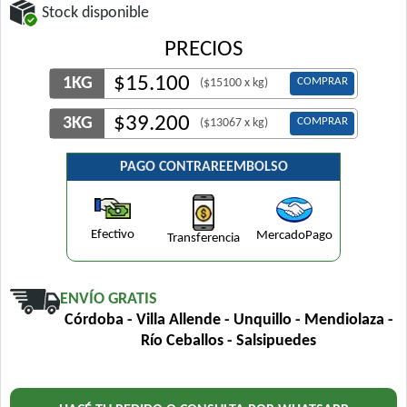
Stock disponible
PRECIOS
$
15.100
1KG
COMPRAR
($15100 x kg)
$
39.200
3KG
COMPRAR
($13067 x kg)
PAGO CONTRAREEMBOLSO
Efectivo
MercadoPago
Transferencia
ENVÍO GRATIS
Córdoba - Villa Allende - Unquillo - Mendiolaza -
Río Ceballos - Salsipuedes