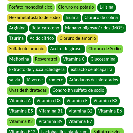
Fosfato monodicálcico
Cloruro de potasio
L-lisina
Hexametafosfato de sodio
Inulina
Cloruro de colina
Arginina
Beta-caroteno
Manano-oligosacáridos (MOS)
Taurina
Ácido cítrico
Cloruro de amonio
Sulfato de amonio
Aceite de girasol
Cloruro de Sodio
Metionina
Resveratrol
Vitamina C
Glucosamina
Extracto de yucca Schidigera
extracto de alcaparra
salvia
Té verde
romero
Arándanos deshidratados
Uvas deshidratadas
Condroitín sulfato de sodio
Vitamina A
Vitamina D3
Vitamina E
Vitamina B3
Vitamina B5
Vitamina B1
Vitamina B2
Vitamina B6
Vitamina K3
Vitamina B9
Vitamina B7
Vitamina B12
Lactobacillus plantarum
Sulfato de zinc