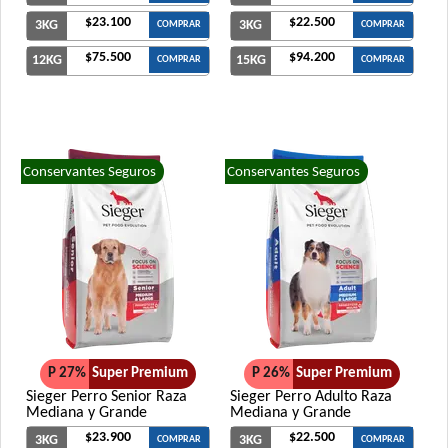
$23.100
$22.500
3KG
3KG
COMPRAR
COMPRAR
$75.500
$94.200
12KG
15KG
COMPRAR
COMPRAR
Conservantes Seguros
Conservantes Seguros
P 27%
Super Premium
P 26%
Super Premium
Sieger Perro Senior Raza
Sieger Perro Adulto Raza
Mediana y Grande
Mediana y Grande
$23.900
$22.500
3KG
3KG
COMPRAR
COMPRAR