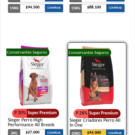
$94.500
$88.100
15KG
15KG
COMPRAR
COMPRAR
Conservantes Seguros
Conservantes Seguros
P 30%
Super Premium
P 28%
Super Premium
Sieger Perro High
Sieger Criadores Perro All
Performance All Breeds
In One
$27.000
$94.000
3KG
COMPRAR
20KG
COMPRAR