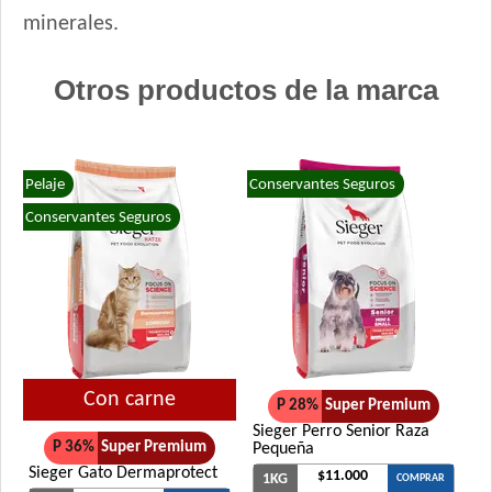
minerales.
Otros productos de la marca
Pelaje
Conservantes Seguros
Conservantes Seguros
Con carne
P 28%
Super Premium
Sieger Perro Senior Raza
P 36%
Super Premium
Pequeña
Sieger Gato Dermaprotect
$11.000
1KG
COMPRAR