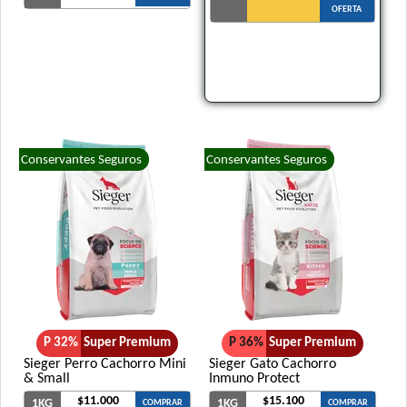
OFERTA
Conservantes Seguros
Conservantes Seguros
P 32%
Super Premium
P 36%
Super Premium
Sieger Perro Cachorro Mini
Sieger Gato Cachorro
& Small
Inmuno Protect
$11.000
$15.100
1KG
1KG
COMPRAR
COMPRAR