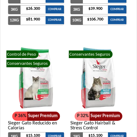
$26.300
$39.900
3KG
3KG
COMPRAR
COMPRAR
$81.900
$106.700
12KG
10KG
COMPRAR
COMPRAR
Control de Peso
Conservantes Seguros
Conservantes Seguros
P 36%
Super Premium
P 32%
Super Premium
Sieger Gato Reducido en
Sieger Gato Hairball &
Calorías
Stress Control
$15.100
$15.100
1KG
1KG
COMPRAR
COMPRAR