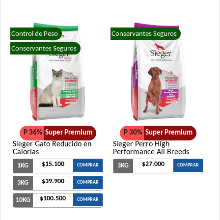
Control de Peso
Conservantes Seguros
Conservantes Seguros
P 36%
Super Premium
P 30%
Super Premium
Sieger Gato Reducido en
Sieger Perro High
Calorías
Performance All Breeds
$15.100
$27.000
1KG
3KG
COMPRAR
COMPRAR
$39.900
3KG
COMPRAR
$100.500
10KG
COMPRAR