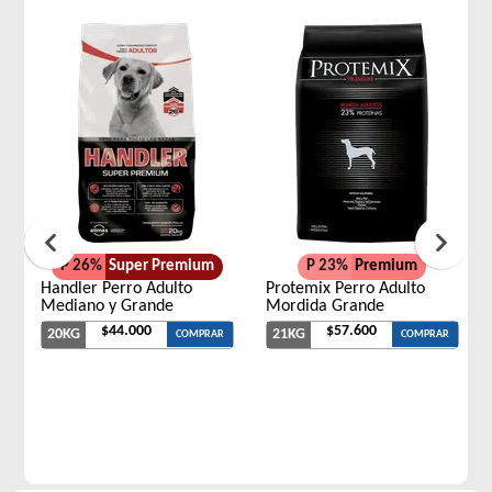
P 26%
Super Premium
P 23%
Premium
Handler Perro Adulto
Protemix Perro Adulto
Mediano y Grande
Mordida Grande
$44.000
$57.600
20KG
21KG
COMPRAR
COMPRAR