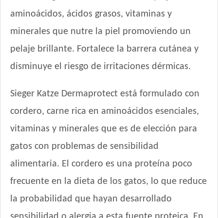
Max Pet Gato Adulto
aminoácidos, ácidos grasos, vitaminas y
Maxxium Gato Trucha Patagónica
minerales que nutre la piel promoviendo un
Mi Amigo Gato Adulto
MisterPet Gato Adulto
pelaje brillante. Fortalece la barrera cutánea y
Montañés Gato Adulto
disminuye el riesgo de irritaciones dérmicas.
Nature Gatos
Nature Gatos Urinary
Sieger Katze Dermaprotect está formulado con
NutriCare Gato Adulto
cordero, carne rica en aminoácidos esenciales,
Nutribon Plus Gato Adulto
Nutribon XQ Gato Adulto
vitaminas y minerales que es de elección para
Nutribon XQ Urinary
gatos con problemas de sensibilidad
Nutrique Urinary Care Cat
alimentaria. El cordero es una proteína poco
Nutrique Young Adult Cat Healthy Maintenance
frecuente en la dieta de los gatos, lo que reduce
Nutrique Young Adult Cat Sterilised / Healthy Weight
Old Prince Equilibrium Gato Adulto
la probabilidad que hayan desarrollado
Old Prince Equilibrium Gato Adulto Esterilizado
sensibilidad o alergia a esta fuente proteica. En