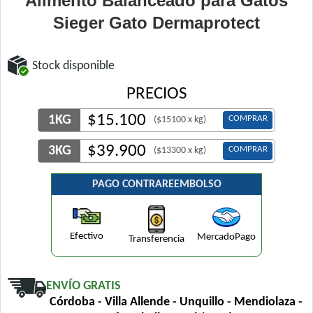
Alimento Balanceado para Gatos
Sieger Gato Dermaprotect
Stock disponible
PRECIOS
$
15.100
1KG
COMPRAR
($15100 x kg)
$
39.900
3KG
COMPRAR
($13300 x kg)
PAGO CONTRAREEMBOLSO
Efectivo
MercadoPago
Transferencia
ENVÍO GRATIS
Córdoba - Villa Allende - Unquillo - Mendiolaza -