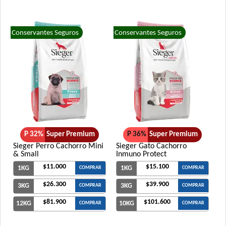
Conservantes Seguros
Conservantes Seguros
P 32%
Super Premium
P 36%
Super Premium
Sieger Perro Cachorro Mini
Sieger Gato Cachorro
& Small
Inmuno Protect
$11.000
$15.100
1KG
1KG
COMPRAR
COMPRAR
$26.300
$39.900
3KG
3KG
COMPRAR
COMPRAR
$81.900
$101.600
12KG
10KG
COMPRAR
COMPRAR