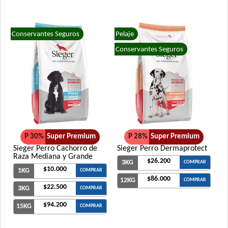
Conservantes Seguros
Pelaje
Conservantes Seguros
P 30%
Super Premium
P 28%
Super Premium
Sieger Perro Cachorro de
Sieger Perro Dermaprotect
Raza Mediana y Grande
$26.200
3KG
COMPRAR
$10.000
1KG
COMPRAR
$86.000
12KG
COMPRAR
$22.500
3KG
COMPRAR
$94.200
15KG
COMPRAR