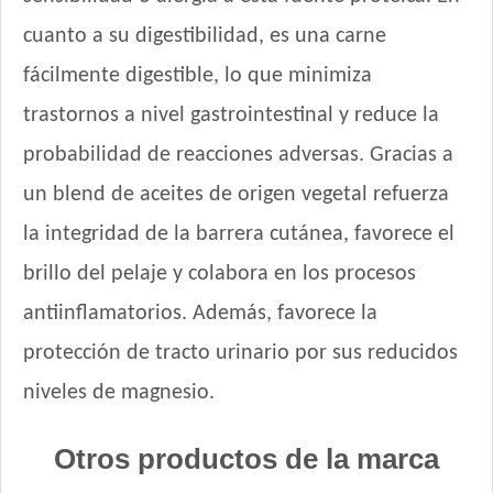
Old Prince Equilibrium Gato Adulto Urinario
cuanto a su digestibilidad, es una carne
Old Prince Premium Gato Adulto
Old Prince Proteínas Noveles Gato Adulto Cordero y Arroz
fácilmente digestible, lo que minimiza
Integral
trastornos a nivel gastrointestinal y reduce la
Old Prince Proteínas Noveles Gato Adulto Esterilizado Cordero
y Arroz Integral
probabilidad de reacciones adversas. Gracias a
One Gato Adulto Pollo y Salmón
un blend de aceites de origen vegetal refuerza
Pachá Gato Sabor Pescado
la integridad de la barrera cutánea, favorece el
Pampa Gato Adulto
Pipón Pipón Gato Adulto
brillo del pelaje y colabora en los procesos
Pro Plan Gato Adulto
antiinflamatorios. Además, favorece la
Pro Plan Gato Adulto Esterilizado con Carne de Salmón
protección de tracto urinario por sus reducidos
Pro Plan Gato Adulto Live Clear Reductor de Alérgenos
niveles de magnesio.
Pro Plan Gato Adulto Piel & Estómago Sensible
Pro Plan Gato Adulto Urinary
Otros productos de la marca
Pro Plan Veterinary Diets Gato Adulto Gastrointestinal
Pro Plan Veterinary Diets Gato Adulto Renal Etapa Avanzada