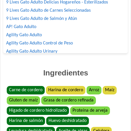
9 Lives Gato Adulto Delicias Hogareños - Esterilizados
9 Lives Gato Adulto de Carnes Seleccionadas
9 Lives Gato Adulto de Salmón y Atún
AP! Gato Adulto
Agility Gato Adulto
Agility Gato Adulto Control de Peso
Agility Gato Adulto Urinary
Agility+ Gato Adulto Salmón
Agility+ Gato Weight Control + Prolonged Satiety
Ingredientes
Belcat Gato Adulto
Benefit Gato Adulto
Carne de cordero
Harina de cordero
Arroz
Maíz
Bonelo Gato Adulto
Gluten de maíz
Grasa de cordero refinada
Bonelo Gato Adulto
Brio Gato Adulto
Hígado de cordero hidrolizado
Proteína de arveja
Capitán Gato Adulto
Harina de salmón
Huevo deshidratado
Cari Amici Gato Adulto Sabor Carne, Pollo y Atún