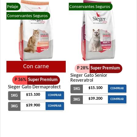
Pelaje
Conservantes Seguros
Conservantes Seguros
Con carne
P 28%
Super Premium
Sieger Gato Senior
P 36%
Super Premium
Resveratrol
Sieger Gato Dermaprotect
$15.100
1KG
COMPRAR
$15.100
1KG
COMPRAR
$39.200
3KG
COMPRAR
$39.900
3KG
COMPRAR