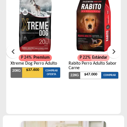
P 24%
Premium
P 22%
Estándar
Xtreme Dog Perro Adulto
Rabito Perro Adulto Sabor
Carne
$37.600
20KG
COMPRAR
$47.000
OFERTA
22KG
COMPRAR