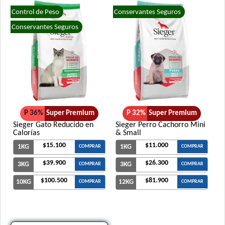
Control de Peso
Conservantes Seguros
Conservantes Seguros
P 36%
Super Premium
P 32%
Super Premium
Sieger Gato Reducido en
Sieger Perro Cachorro Mini
Calorías
& Small
$15.100
$11.000
1KG
1KG
COMPRAR
COMPRAR
$39.900
$26.300
3KG
3KG
COMPRAR
COMPRAR
$100.500
$81.900
10KG
12KG
COMPRAR
COMPRAR