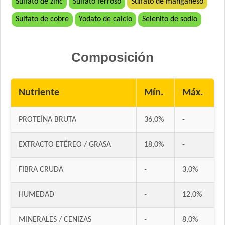
Sulfato de zinc
Sulfato ferroso
Sulfato de manganeso
Sulfato de cobre
Yodato de calcio
Selenito de sodio
Composición
Nutriente
Mín.
Máx.
PROTEÍNA BRUTA
36,0%
-
EXTRACTO ETÉREO / GRASA
18,0%
-
FIBRA CRUDA
-
3,0%
HUMEDAD
-
12,0%
MINERALES / CENIZAS
-
8,0%