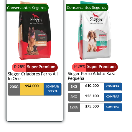
Conservantes Seguros
Conservantes Seguros
P 29%
Super Premium
P 28%
Super Premium
Sieger Perro Adulto Raza
Sieger Criadores Perro All
Pequeña
In One
$10.200
$94.000
1KG
20KG
COMPRAR
COMPRAR
OFERTA
$23.100
3KG
COMPRAR
$75.500
12KG
COMPRAR