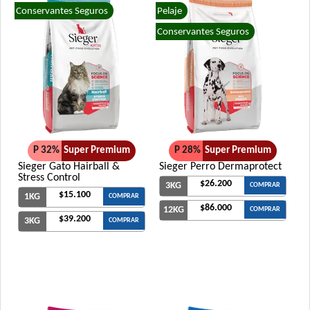
Conservantes Seguros
Pelaje
Conservantes Seguros
P 32%
Super Premium
P 28%
Super Premium
Sieger Gato Hairball &
Sieger Perro Dermaprotect
Stress Control
$26.200
3KG
COMPRAR
$15.100
1KG
COMPRAR
$86.000
12KG
COMPRAR
$39.200
3KG
COMPRAR