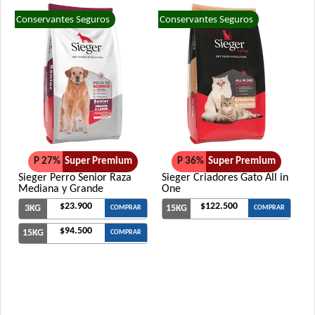
Conservantes Seguros
Conservantes Seguros
P 27%
Super Premium
P 36%
Super Premium
Sieger Perro Senior Raza
Sieger Criadores Gato All in
Mediana y Grande
One
$23.900
$122.500
3KG
15KG
COMPRAR
COMPRAR
$94.500
15KG
COMPRAR