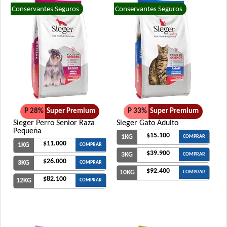
Conservantes Seguros
Conservantes Seguros
P 28%
Super Premium
P 33%
Super Premium
Sieger Perro Senior Raza
Sieger Gato Adulto
Pequeña
$15.100
1KG
COMPRAR
$11.000
1KG
COMPRAR
$39.900
3KG
COMPRAR
$26.000
3KG
COMPRAR
$92.400
10KG
COMPRAR
$82.100
12KG
COMPRAR