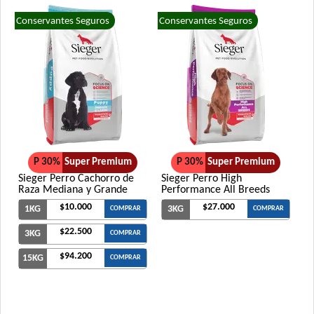
Conservantes Seguros
Conservantes Seguros
P 30%
Super Premium
P 30%
Super Premium
Sieger Perro Cachorro de
Sieger Perro High
Raza Mediana y Grande
Performance All Breeds
$10.000
$27.000
1KG
3KG
COMPRAR
COMPRAR
$22.500
3KG
COMPRAR
$94.200
15KG
COMPRAR