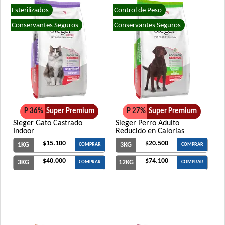
Esterilizados
Control de Peso
Conservantes Seguros
Conservantes Seguros
P 36%
Super Premium
P 27%
Super Premium
Sieger Gato Castrado
Sieger Perro Adulto
Indoor
Reducido en Calorías
$15.100
$20.500
1KG
3KG
COMPRAR
COMPRAR
$40.000
$74.100
3KG
12KG
COMPRAR
COMPRAR