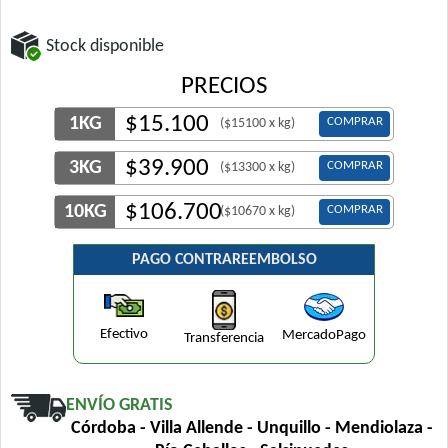
Stock disponible
PRECIOS
$
15.100
1KG
COMPRAR
($15100 x kg)
$
39.900
3KG
COMPRAR
($13300 x kg)
$
106.700
10KG
COMPRAR
($10670 x kg)
PAGO CONTRAREEMBOLSO
Efectivo
MercadoPago
Transferencia
ENVÍO GRATIS
Córdoba - Villa Allende - Unquillo - Mendiolaza -