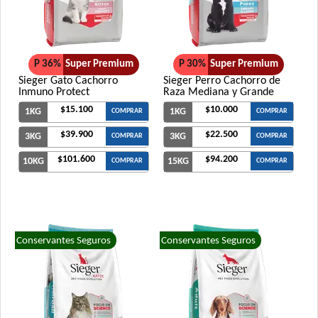
P 36%
Super Premium
P 30%
Super Premium
Sieger Gato Cachorro
Sieger Perro Cachorro de
Inmuno Protect
Raza Mediana y Grande
$15.100
$10.000
1KG
1KG
COMPRAR
COMPRAR
$39.900
$22.500
3KG
3KG
COMPRAR
COMPRAR
$101.600
$94.200
10KG
15KG
COMPRAR
COMPRAR
Conservantes Seguros
Conservantes Seguros