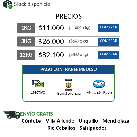
Stock disponible
PRECIOS
$
11.000
1KG
COMPRAR
($11000 x kg)
$
26.000
3KG
COMPRAR
($8667 x kg)
$
82.100
12KG
COMPRAR
($6842 x kg)
PAGO CONTRAREEMBOLSO
Efectivo
MercadoPago
Transferencia
ENVÍO GRATIS
Córdoba - Villa Allende - Unquillo - Mendiolaza -
Río Ceballos - Salsipuedes