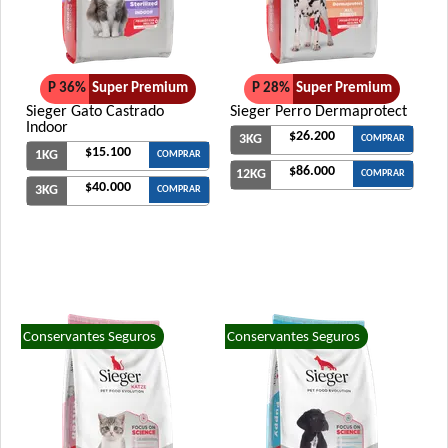
P 36%
Super Premium
P 28%
Super Premium
Sieger Gato Castrado
Sieger Perro Dermaprotect
Indoor
$26.200
3KG
COMPRAR
$15.100
1KG
COMPRAR
$86.000
12KG
COMPRAR
$40.000
3KG
COMPRAR
Conservantes Seguros
Conservantes Seguros