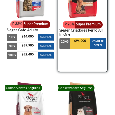
P 33%
Super Premium
P 28%
Super Premium
Sieger Gato Adulto
Sieger Criadores Perro All
In One
$14.000
1KG
COMPRAR
$94.000
20KG
COMPRAR
$39.900
OFERTA
3KG
COMPRAR
$92.400
10KG
COMPRAR
Conservantes Seguros
Conservantes Seguros