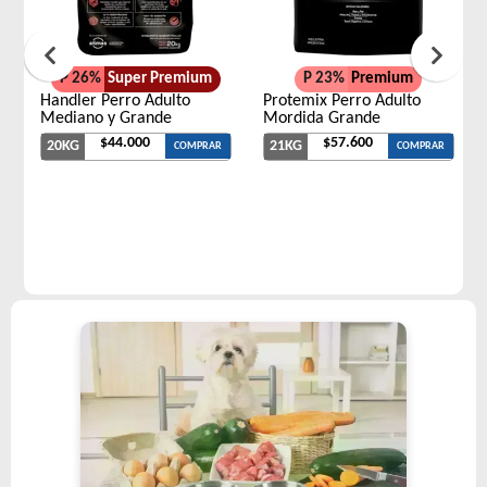
P 26%
Super Premium
P 23%
Premium
Handler Perro Adulto
Protemix Perro Adulto
Mediano y Grande
Mordida Grande
$44.000
$57.600
20KG
21KG
COMPRAR
COMPRAR