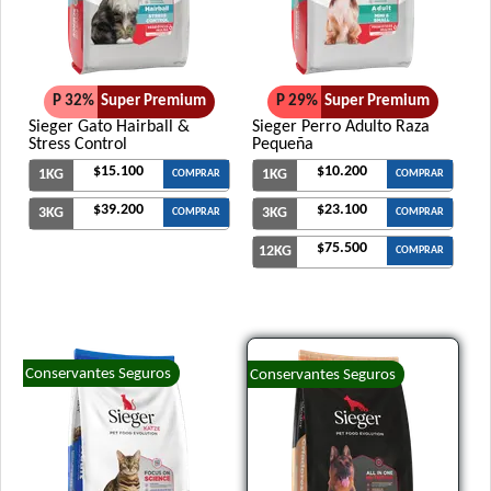
P 32%
Super Premium
P 29%
Super Premium
Sieger Gato Hairball &
Sieger Perro Adulto Raza
Stress Control
Pequeña
$15.100
$10.200
1KG
1KG
COMPRAR
COMPRAR
$39.200
$23.100
3KG
3KG
COMPRAR
COMPRAR
$75.500
12KG
COMPRAR
Conservantes Seguros
Conservantes Seguros