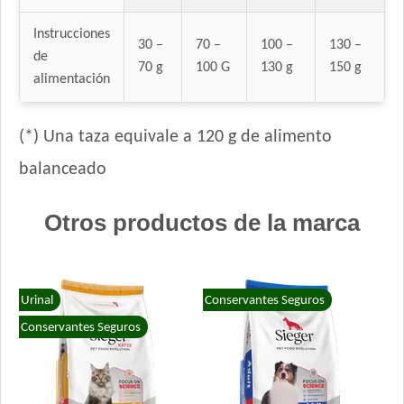
Instrucciones
30 –
70 –
100 –
130 –
de
70 g
100 G
130 g
150 g
alimentación
(*) Una taza equivale a 120 g de alimento
balanceado
Otros productos de la marca
Urinal
Conservantes Seguros
Conservantes Seguros