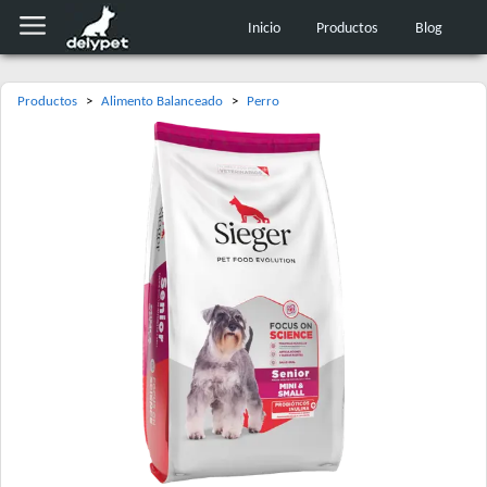
Inicio
Productos
Blog
Productos
>
Alimento Balanceado
>
Perro