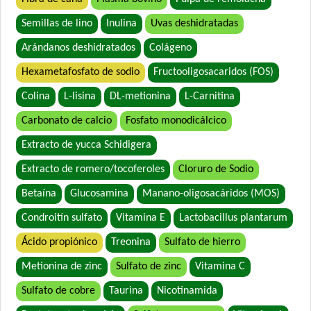
Semillas de lino
Inulina
Uvas deshidratadas
Arándanos deshidratados
Colágeno
Hexametafosfato de sodio
Fructooligosacaridos (FOS)
Colina
L-lisina
DL-metionina
L-Carnitina
Carbonato de calcio
Fosfato monodicálcico
Extracto de yucca Schidigera
Extracto de romero/tocoferoles
Cloruro de Sodio
Betaína
Glucosamina
Manano-oligosacáridos (MOS)
Condroitín sulfato
Vitamina E
Lactobacillus plantarum
Ácido propiónico
Treonina
Sulfato de hierro
Metionina de zinc
Sulfato de zinc
Vitamina C
Sulfato de cobre
Taurina
Nicotinamida