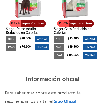
P 27%
Super Premium
P 36%
Super Premium
Sieger Perro Adulto
Sieger Gato Reducido en
Reducido en Calorías
Calorías
$20.500
$15.100
3KG
1KG
COMPRAR
COMPRAR
$74.100
$39.900
12KG
3KG
COMPRAR
COMPRAR
$100.500
10KG
COMPRAR
Información oficial
Para saber mas sobre este producto te
recomendamos visitar el
Sitio Oficial