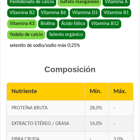
Pantotenato de calcio
Sulfato manganoso
Vitamina A
Vitamina B2
Vitamina B6
Vitamina D3
Vitamina B1
Vitamina K3
Biotina
Ácido fólico
Vitamina B12
Yodato de calcio
Selenio orgánico
selenito de sodio/sodio máx 0;25%
Composición
Nutriente
Mín.
Máx.
PROTEÍNA BRUTA
28,0%
-
EXTRACTO ETÉREO / GRASA
14,0%
-
FIBRA CRUDA
-
3,0%