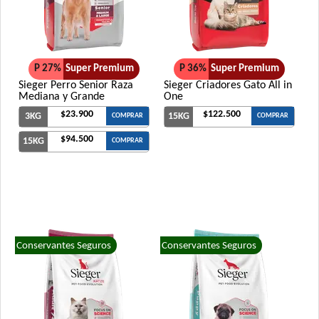
P 27%
Super Premium
P 36%
Super Premium
Sieger Perro Senior Raza
Sieger Criadores Gato All in
Mediana y Grande
One
$23.900
$122.500
3KG
15KG
COMPRAR
COMPRAR
$94.500
15KG
COMPRAR
Conservantes Seguros
Conservantes Seguros