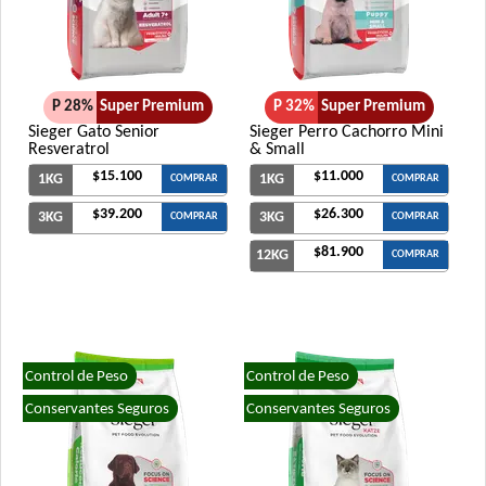
P 28%
Super Premium
P 32%
Super Premium
Sieger Gato Senior
Sieger Perro Cachorro Mini
Resveratrol
& Small
$15.100
$11.000
1KG
1KG
COMPRAR
COMPRAR
$39.200
$26.300
3KG
3KG
COMPRAR
COMPRAR
$81.900
12KG
COMPRAR
Control de Peso
Control de Peso
Conservantes Seguros
Conservantes Seguros