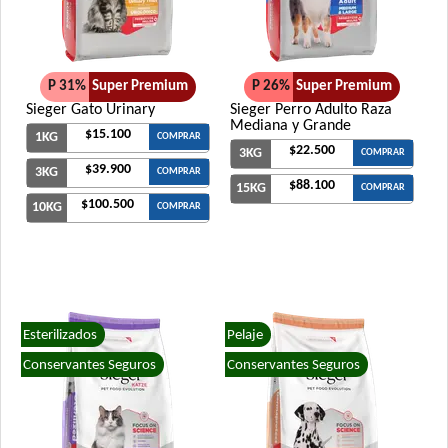
P 31%
Super Premium
P 26%
Super Premium
Sieger Gato Urinary
Sieger Perro Adulto Raza
Mediana y Grande
$15.100
1KG
COMPRAR
$22.500
3KG
COMPRAR
$39.900
3KG
COMPRAR
$88.100
15KG
COMPRAR
$100.500
10KG
COMPRAR
Esterilizados
Pelaje
Conservantes Seguros
Conservantes Seguros