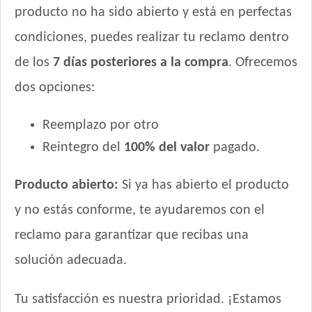
producto no ha sido abierto y está en perfectas
Sanno Súper Premium Puppies
Sieger Perro Cachorro Mini & Small
condiciones, puedes realizar tu reclamo dentro
Sieger Perro Cachorro de Raza Mediana y Grande
de los
7 días posteriores a la compra
. Ofrecemos
Top Nutrition Perro Cachorro Raza Grande
dos opciones:
Top Nutrition Perro Cachorro Raza Mediana
Top Nutrition Perro Cachorro Raza Pequeña
Reemplazo por otro
Total Balance Ultra Pro Cachorros
Reintegro del
100% del valor
pagado.
Total Khan Cachorro
Upper Crock Perro Cachorro
Producto abierto:
Si ya has abierto el producto
Vagoneta Perro Cachorro
y no estás conforme, te ayudaremos con el
Vitalcan Balanced Perro Cachorro Raza Grande
Vitalcan Balanced Perro Cachorro Raza Mediana
reclamo para garantizar que recibas una
Vitalcan Balanced Perro Cachorro Raza Pequeña
solución adecuada.
Vitalcan Complete Cachorros de Raza Mediana y Grande
Vitalcan Complete Cachorros de Raza Pequeña
Tu satisfacción es nuestra prioridad. ¡Estamos
Vitalcan Premium Perro Cachorro