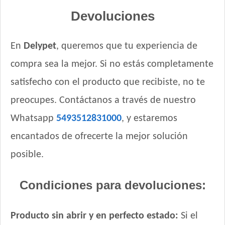
Royal Canin Perro Medium Puppy
Devoluciones
Royal Canin Perro Medium Starter Mother & Babydog
Royal Canin Perro Mini Puppy
En
Delypet
, queremos que tu experiencia de
Royal Canin Perro Mini Starter
compra sea la mejor. Si no estás completamente
Royal Canin Perro Raza Boxer Puppy
Royal Canin Perro Raza Bulldog Francés Puppy
satisfecho con el producto que recibiste, no te
Royal Canin Perro Raza Bulldog Inglés Puppy
preocupes. Contáctanos a través de nuestro
Royal Canin Perro Raza Caniche Puppy
Whatsapp
5493512831000
, y estaremos
Royal Canin Perro Raza Golden Retriever Puppy
encantados de ofrecerte la mejor solución
Royal Canin Perro Raza Jack Russell Terrier Puppy
Royal Canin Perro Raza Labrador Retriever Puppy
posible.
Royal Canin Perro Raza Ovejero Alemán Puppy
Royal Canin Perro Raza Pug Puppy
Condiciones para devoluciones:
Royal Canin Perro Raza Yorkshire Terrier Puppy
Royal Canin Perro Veterinary Gastrointestinal Canine Puppy
Producto sin abrir y en perfecto estado:
Si el
Sabrositos Cachorros Mix