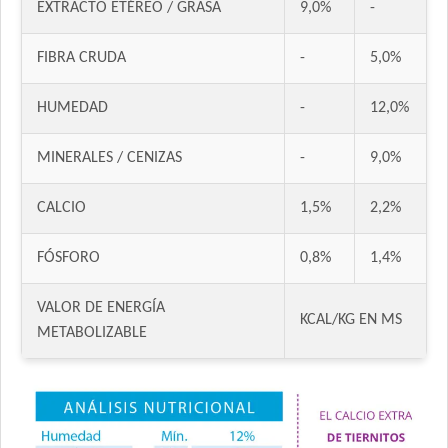
EXTRACTO ETÉREO / GRASA
9,0%
-
Handler Perro Cachorro
Iron Pet Perro Cachorro
FIBRA CRUDA
-
5,0%
Jager Perro Cachorro
Jaspe Premium Perro Cachorro
HUMEDAD
-
12,0%
Ken-L Perro Cachorro de Raza Mediana y Grande
Ken-L Perro Cachorro de Razas Pequeñas
MINERALES / CENIZAS
-
9,0%
Kongo Gold Perro Cachorro Todas las Razas
Kongo Perro Cachorro Todas las Razas
CALCIO
1,5%
2,2%
Maintenance Criadores Perro Cachorro
FÓSFORO
0,8%
1,4%
Max Pet Perro Cachorro
Maxxium Perro Cachorro
VALOR DE ENERGÍA
Maxxium Perrro Cachorro Pollo de Campo y Arroz
KCAL/KG EN MS
METABOLIZABLE
Mi Amigo Perro Cachorro
MisterPet Perro Cachorro
Montañés Perro Cachorro
Natural Meat Perro Cachorro