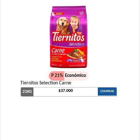
Pedigree Perro Cachorro Sabor Carne Y Pollo
Pro Plan Perro Cachorro Raza Grande
Pro Plan Perro Cachorro Raza Mediana
Pro Plan Perro Cachorro Raza Pequeña
Profesional Vet Premium Perro Cachorro Mordida Grande
Profesional Vet Premium Perro Cachorro Mordida Pequeña
Protemix Perro Cachorro
Provet Perro Cachorro Mediano y Grande
P 21%
Económico
Pupy Food Perro Cachorro
Tiernitos Selection Carne
Raza Perro Cachorro sabor Carne, Cereales y Leche
$37.000
21KG
COMPRAR
Royal Canin Club Performance Junior
Royal Canin Perro Giant Junior
Royal Canin Perro Giant Puppy
Royal Canin Perro Giant Starter Mother & Babydog
Royal Canin Perro Maxi Puppy
Royal Canin Perro Maxi Starter Mother & Babydog