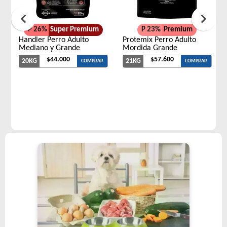
P 26%
Super Premium
P 23%
Premium
Handler Perro Adulto
Protemix Perro Adulto
Mediano y Grande
Mordida Grande
$44.000
$57.600
20KG
21KG
COMPRAR
COMPRAR