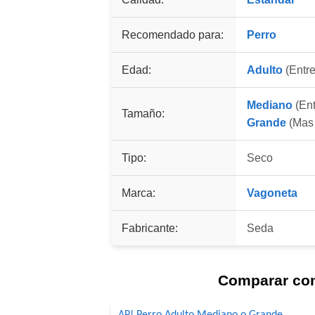
Recomendado para:
Perro
Edad:
Adulto
(Entre
Mediano
(Ent
Tamaño:
Grande
(Mas 
Tipo:
Seco
Marca:
Vagoneta
Fabricante:
Seda
Comparar co
AP! Perro Adulto Mediano o Grande