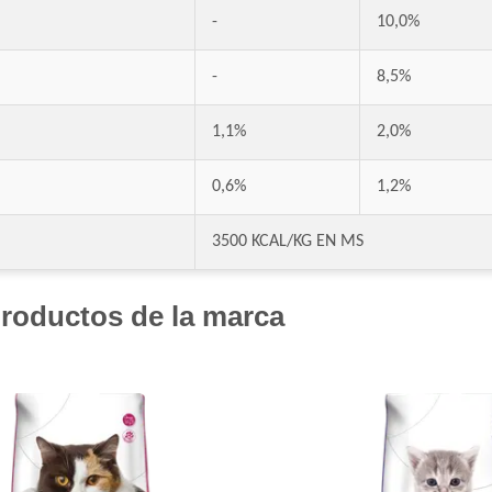
-
10,0%
Dogui Perro Adulto
Dr. Cossia Solidario Perro Adulto
-
8,5%
Ducho Adultos
Eminent Perro Adulto
1,1%
2,0%
Estampa Criadores Perro Adulto de Raza 
Estampa Plus Perro Adulto de Raza Media
0,6%
1,2%
Eukanuba Adult Large Breed
3500 KCAL/KG EN MS
Eukanuba Adult Medium Breed
Eukanuba Adult Medium Lamb (Cordero)
Eukanuba Fit Body Weight Control Large B
roductos de la marca
Eukanuba Fit Body Weight Control Mediu
Eukanuba Premium Performance Adult
Evolution Super Premium Perro de Razas 
Exact Perro Adulto
Exact Premium Perro Adulto
Excellent Mantenimiento Perro Adulto