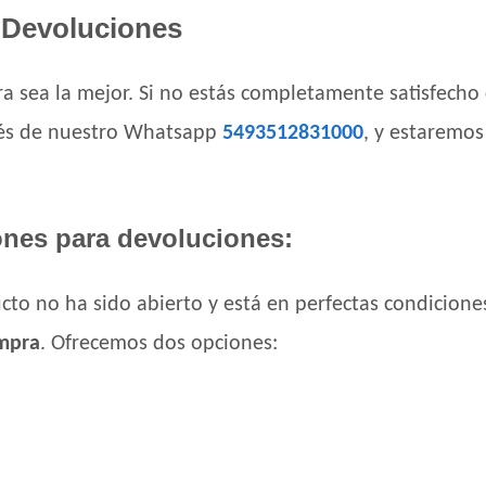
Devoluciones
High Pro Criadores Perro Adulto
High Pro Perro Adulto Cordero
Infinity Adulto Razas Medianas y Grandes
a sea la mejor. Si no estás completamente satisfecho
Iron Pet Perro Adultos de Razas Medianas
avés de nuestro Whatsapp
5493512831000
, y estaremo
Iron Pet Premium Perro Adulto Mediano y
Jager Perro Adulto
Jaspe Perro Adulto
nes para devoluciones:
Jaspe Premium Perro Adulto
Jaspe Premium Perro Criadores
Keiko Max Perro Adulto Mediano y Grande
cto no ha sido abierto y está en perfectas condicione
Keiko Perro Adulto de Raza Mediana y Gr
ompra
. Ofrecemos dos opciones:
Keiko Perro Adulto de Raza Mediana y Gra
Ken-L Perro Adulto de Raza Mediana y Gr
Kongo Gold Perro Adulto Medianos y Gran
Kongo Perro Adulto Medianos y Grandes
Maintenance Criadores Perro Adulto Carne