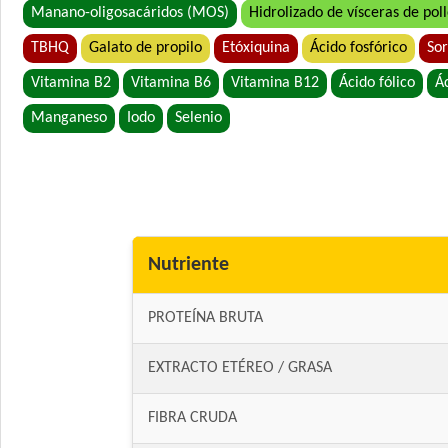
Manano-oligosacáridos (MOS)
Hidrolizado de vísceras de pol
TBHQ
Galato de propilo
Etóxiquina
Ácido fosfórico
Sor
Vitamina B2
Vitamina B6
Vitamina B12
Ácido fólico
Á
Manganeso
Iodo
Selenio
Nutriente
PROTEÍNA BRUTA
EXTRACTO ETÉREO / GRASA
FIBRA CRUDA