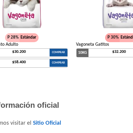
Excellent Perro Adulto Razas Medianas y 
Excellent Perro Adulto Skin Care con Cord
Excellent Perro Adulto con Sobrepeso
Fawna Perro Adulto Light
P 28%
Estándar
P 30%
Estánd
Fawna Perro Adulto Mordida Mediana y G
to Adulto
Vagoneta Gatitos
Ganacan Perro Adulto Mix Carne, Hígado y
$30.200
$32.200
10KG
COMPRAR
Ganacan Perro Adulto sabor Carne
$58.400
COMPRAR
Gandum Perro Adulto
Gaucho Perro Adulto
Gooster Perro Adulto
Gran Campeón Maintenance Perro Adulto
Gran Campeón Perro Adulto Mordida Grand
formación oficial
Cereales
Gran Pastor Perro Criadores
HOP! Perro Adulto Mediano y Grande
os visitar el
Sitio Oficial
Handler Perro Adulto Mediano y Grande