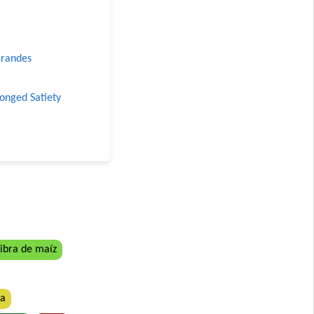
Grandes
longed Satiety
 Grandes
ibra de maíz
ta