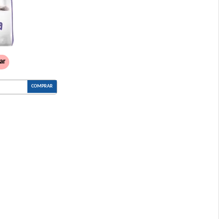
Grandes
ero
ar
rande
 Pollo
COMPRAR
 Mordida Grande
e Carne, Pollo y