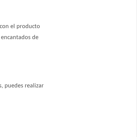
 con el producto
 y Grandes
s encantados de
 Grande
s, puedes realizar
ande Mix
nde sabor Carne
ande
des
 y Pollo