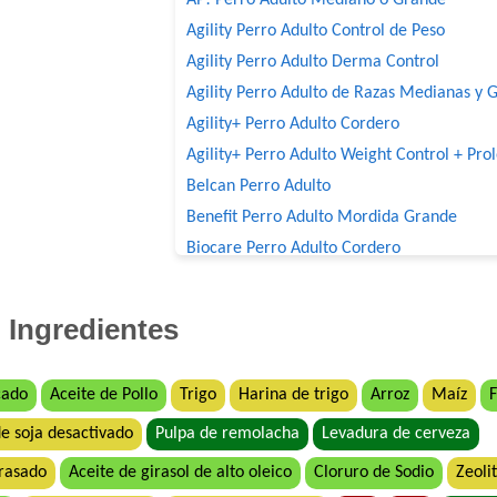
Agility Perro Adulto Control de Peso
Agility Perro Adulto Derma Control
Agility Perro Adulto de Razas Medianas y 
Agility+ Perro Adulto Cordero
Agility+ Perro Adulto Weight Control + Pro
Belcan Perro Adulto
Benefit Perro Adulto Mordida Grande
Biocare Perro Adulto Cordero
Biomax Perro Adulto
Black Bones Perro Adulto
Ingredientes
Bonelo Perro Adulto de Razas Medianas y
Boorton Perro Adulto
cado
Aceite de Pollo
Trigo
Harina de trigo
Arroz
Maíz
F
Brio Perro Adulto
e soja desactivado
Pulpa de remolacha
Levadura de cerveza
Cacique Nahuel Perro Adulto
Can Active Perro Adulto Mordida Grande
rasado
Aceite de girasol de alto oleico
Cloruro de Sodio
Zeoli
Capitán Perro Adulto