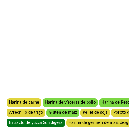
Harina de carne
Harina de vísceras de pollo
Harina de Pes
Afrechillo de trigo
Gluten de maíz
Pellet de soja
Poroto d
Extracto de yucca Schidigera
Harina de germen de maíz desg