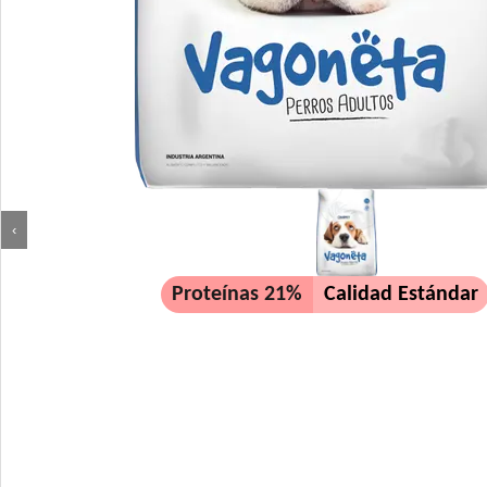
‹
Proteínas 21%
Calidad Estándar