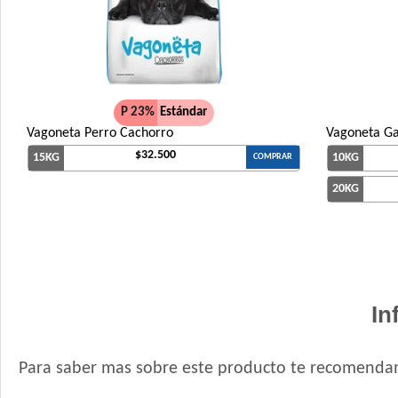
P 23%
Estándar
Vagoneta Perro Cachorro
Vagoneta Ga
$32.500
15KG
10KG
COMPRAR
20KG
In
Para saber mas sobre este producto te recomendam