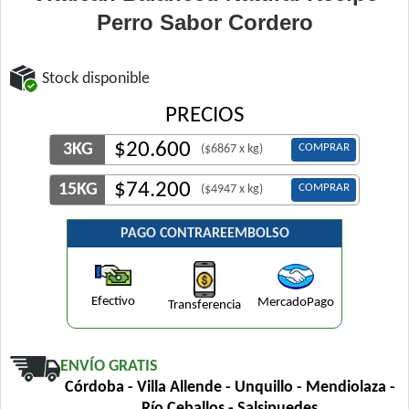
Perro Sabor Cordero
Stock disponible
PRECIOS
$
20.600
3KG
COMPRAR
($6867 x kg)
$
74.200
15KG
COMPRAR
($4947 x kg)
PAGO CONTRAREEMBOLSO
Efectivo
MercadoPago
Transferencia
ENVÍO GRATIS
Córdoba - Villa Allende - Unquillo - Mendiolaza -
Río Ceballos - Salsipuedes