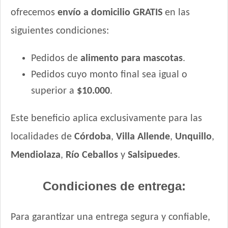
Vitalcan Complete Adultos de Raza Pequeña
ofrecemos
envío a domicilio GRATIS
en las
Vitalcan Complete Control de Peso
Vitalcan Complete Perro Adulto de Raza Mediana y Grande
siguientes condiciones:
Vitalcan Premium Perro Adulto
Pedidos de
alimento para mascotas
.
Vitalcan Premium Perro Adulto Sabor Cordero
Vitalcan Premium Perro Adulto de Raza Pequeña
Pedidos cuyo monto final sea igual o
Vitalcan Premium Perro Adulto de Raza Pequeña Sabor
superior a
$10.000
.
Cordero
Vitalcan Premium Perro Control de Peso
Este beneficio aplica exclusivamente para las
Vitalcan Therapy Canine Cardiac Health
localidades de
Córdoba
,
Villa Allende
,
Unquillo
,
Vitalcan Therapy Canine Gastrointestinal Aid
Vitalcan Therapy Canine Hypoallergenic Care
Mendiolaza
,
Río Ceballos
y
Salsipuedes
.
Vitalcan Therapy Canine Mobility AID
Vitalcan Therapy Canine Obesity Management
Condiciones de entrega:
Vitalcan Therapy Canine Renal
Voraz Perros Adultos
Para garantizar una entrega segura y confiable,
Winy Adultos