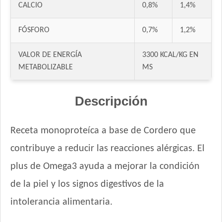
Dog Selection Premium Adultos
CALCIO
0,8%
1,4%
Dog Selection Premium Adultos Raza Pequeña
DogPro Perro Adulto
FÓSFORO
0,7%
1,2%
Dogpro Adulto Mini
VALOR DE ENERGÍA
3300 KCAL/KG EN
Dogpro Mordida Pequeña
METABOLIZABLE
MS
Dogpro Reduced Calories
Dogui Perro Adulto
Descripción
Dr. Cossia Solidario Perro Adulto
Ducho Adultos
Eminent Perro Adulto
Receta monoproteíca a base de Cordero que
Estampa Criadores Perro Adulto de Raza Mediana y Grande
contribuye a reducir las reacciones alérgicas. El
Estampa Plus Perro Adulto de Raza Mediana y Grande
plus de Omega3 ayuda a mejorar la condición
Estampa Plus Perro Adulto de Razas pequeñas
Eukanuba Adult Large Breed
de la piel y los signos digestivos de la
Eukanuba Adult Medium Breed
intolerancia alimentaria.
Eukanuba Adult Medium Lamb (Cordero)