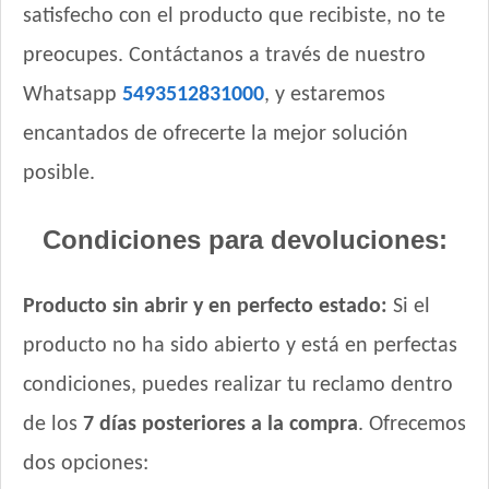
Sieger Perro Adulto Reducido en Calorías
satisfecho con el producto que recibiste, no te
Sieger Perro Dermaprotect
preocupes. Contáctanos a través de nuestro
Sieger Perro High Performance All Breeds
Whatsapp
5493512831000
, y estaremos
Smart Pet Criadores Perro Adulto
encantados de ofrecerte la mejor solución
Supereco Perro Adulto
Tiernitos Selection Carne
posible.
Tiernitos Selection Carne y Vegetales.
Top Nutrition Perro Adulto Grain Free
Condiciones para devoluciones:
Top Nutrition Perro Adulto Raza Grande
Top Nutrition Perro Adulto Raza Mediana
Producto sin abrir y en perfecto estado:
Si el
Top Nutrition Perro Adulto Raza Pequeña
producto no ha sido abierto y está en perfectas
Top Nutrition Perro Vet Care Piel Sensible
Total Balance Ultra Pro Perros Adultos
condiciones, puedes realizar tu reclamo dentro
Total Khan Adulto de Raza Mediana y Grande
de los
7 días posteriores a la compra
. Ofrecemos
Total Khan Adulto de Raza Pequeña
dos opciones:
Upper Crock Perro Adulto