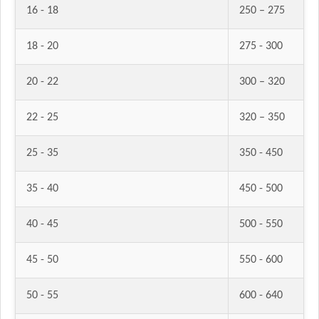
16 - 18
250 – 275
Ken-L Perro Adulto de Raza Mediana y Grande
Ken-L Perro Adulto de Razas Pequeñas
18 - 20
275 - 300
Kongo Gold Perro Adulto Medianos y Grandes
Kongo Gold Perro Adulto de Razas Pequeñas
20 - 22
300 – 320
Kongo Perro Adulto Medianos y Grandes
Kongo Perro Adulto de Razas Pequeñas
22 - 25
320 – 350
Maintenance Criadores Perro Adulto Carne y Pollo
25 - 35
350 - 450
Maintenance Criadores Perro Adulto Razas Pequeñas
Manada Perro Adulto Mediano y Grande
35 - 40
450 - 500
Mapu Perro Adulto Mediano y Grande
Master Crock Perro Adulto Raza Mediana y Grande
40 - 45
500 - 550
Max Pet Perro Adulto Mordida Grande
Max Pet Perro Adulto Mordida Pequeña
45 - 50
550 - 600
Maxxium Perro Adulto Cordero Patagónico y Arroz
Maxxium Perro Adulto Pollo de Campo y Arroz
50 - 55
600 - 640
Mi Amigo Perro Adulto