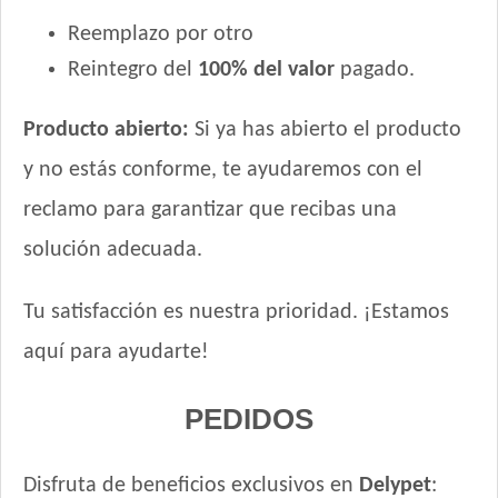
Upper Crock Perro Adulto Cerdo y Arroz
Reemplazo por otro
Upper Crock Perro Adulto Criadores
Reintegro del
100% del valor
pagado.
Upper Crock Perro de Raza Pequeña
Vagoneta Gourmet Perro Adulto
Producto abierto:
Si ya has abierto el producto
Vagoneta Mix Perro Adulto
Valiant Criadores Perro Adulto
y no estás conforme, te ayudaremos con el
Vitalcan Balanced Natural Recipe Perro Sabor Carne
reclamo para garantizar que recibas una
Argentina Seleccionada
solución adecuada.
Vitalcan Balanced Natural Recipe Perro Sabor Cerdo
Vitalcan Balanced Natural Recipe Perro Sabor Cordero
Tu satisfacción es nuestra prioridad. ¡Estamos
Vitalcan Balanced Natural Recipe Perro Sabor Pollo
Vitalcan Balanced Natural Recipe Salmón Rosado
aquí para ayudarte!
Vitalcan Balanced Perro Adulto Raza Gigante
Vitalcan Balanced Perro Adulto Raza Grande
PEDIDOS
Vitalcan Balanced Perro Adulto Raza Mediana
Vitalcan Balanced Perro Adulto Raza Pequeña
Disfruta de beneficios exclusivos en
Delypet
: