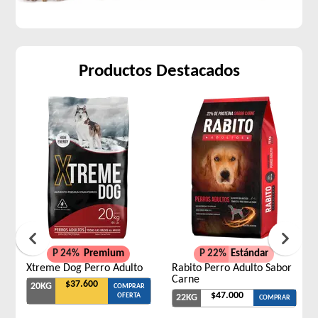
Productos Destacados
P 24%
Premium
P 22%
Estándar
Xtreme Dog Perro Adulto
Rabito Perro Adulto Sabor
Carne
$37.600
20KG
COMPRAR
$47.000
OFERTA
22KG
COMPRAR