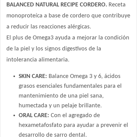
Eukanuba Adult Small Breed
BALANCED NATURAL RECIPE CORDERO.
Receta
Eukanuba Fit Body Weight Control Large Breed
monoproteíca a base de cordero que contribuye
Eukanuba Fit Body Weight Control Medium Breed
Eukanuba Fit Body Weight Control Small Breed
a reducir las reacciones alérgicas.
Eukanuba Premium Performance Adult
El plus de Omega3 ayuda a mejorar la condición
Evolution Super Premium Perro de Razas Medianas y Grandes
de la piel y los signos digestivos de la
Evolution Super Premium Perro de Razas Pequeñas
intolerancia alimentaria.
Exact Perro Adulto
Exact Premium Perro Adulto
SKIN CARE:
Balance Omega 3 y 6, ácidos
Excellent Mantenimiento Perro Adulto
grasos esenciales fundamentales para el
Excellent Perro Adulto Razas Medianas y Grandes
Excellent Perro Adulto Skin Care con Cordero
mantenimiento de una piel sana,
Excellent Perro Adulto con Sobrepeso
humectada y un pelaje brillante.
Excellent Perro Adulto de Razas Pequeñas
ORAL CARE:
Con el agregado de
Fawna Perro Adulto Light
hexametafosfato para ayudar a prevenir el
Fawna Perro Adulto Mordida Mediana y Grande
desarrollo de sarro dental.