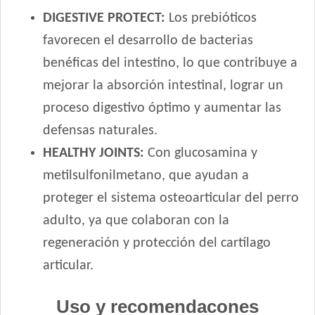
Fawna Perro Adulto Mordida Pequeña
DIGESTIVE PROTECT:
Los prebióticos
Ganacan Perro Adulto Mix Carne, Hígado y Pollo
favorecen el desarrollo de bacterias
Ganacan Perro Adulto sabor Carne
Gandum Perro Adulto
benéficas del intestino, lo que contribuye a
Gaucho Perro Adulto
mejorar la absorción intestinal, lograr un
Gooster Perro Adulto
proceso digestivo óptimo y aumentar las
Gooster Prros Adultos de Razas Pequeñas
defensas naturales.
Gran Campeón Maintenance Perro Adulto Mordida Grande
HEALTHY JOINTS:
Con glucosamina y
Gran Campeón Perro Adulto Mordida Grande Carne, Pollo y
Cereales
metilsulfonilmetano, que ayudan a
Gran Pastor Perro Criadores
proteger el sistema osteoarticular del perro
HOP! Perro Adulto Mediano y Grande
adulto, ya que colaboran con la
HOP! Perro Adulto Pequeño
regeneración y protección del cartílago
Handler Perro Adulto Mediano y Grande
articular.
Handler Perro Adulto de Raza Pequeña
High Pro Criadores Perro Adulto
Uso y recomendacones
High Pro Perro Adulto Cordero