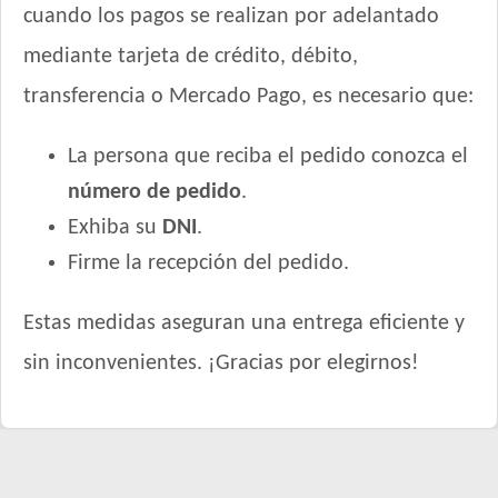
cuando los pagos se realizan por adelantado
Xtreme Dog Criadores Perro Adulto
mediante tarjeta de crédito, débito,
Xtreme Dog Perro Adulto
Zimpi Perro Adulto
transferencia o Mercado Pago, es necesario que:
La persona que reciba el pedido conozca el
número de pedido
.
Exhiba su
DNI
.
Firme la recepción del pedido.
Estas medidas aseguran una entrega eficiente y
sin inconvenientes. ¡Gracias por elegirnos!