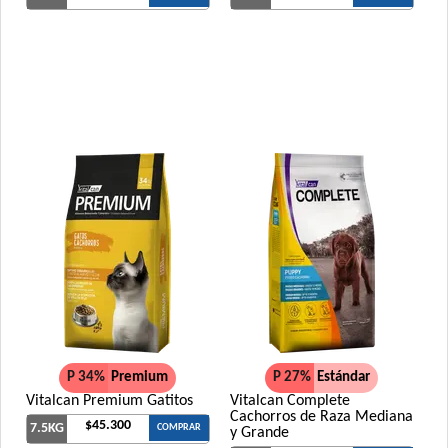
Pro Plan Perro Adulto Piel Sensible Mediano y Grande
Pro Plan Perro Adulto Piel Sensible Pequeño
Pro Plan Perro Adulto Piel y Estómago Sensible Mediano y
Grande
Pro Plan Perro Adulto Raza Mediana
Pro Plan Perro Adulto Raza Pequeña
Pro Plan Perro Exigent Adulto Pequeño
Pro Plan Perro Piel y Estómago Sensible Adulto Pequeño
Pro Plan Perro Reduce Calorie Adulto Raza Mediana y Grande
Pro Plan Perro Reduce Calorie Adulto Raza Pequeña
Pro Plan Perro Veterinary Diets Función Renal
Pro Plan Perro Veterinary Diets Gastrointestinal
Pro Plan Perro Veterinary Diets Movilidad Articular
Pro Plan Perro Veterinary Diets Neurológico Neurocare
P 34%
Premium
P 27%
Estándar
Pro Plan Perro Veterinary Diets Obesidad
Vitalcan Premium Gatitos
Vitalcan Complete
Pro Plan Perro Veterinary Diets Urinary
Cachorros de Raza Mediana
$45.300
7.5KG
COMPRAR
y Grande
Profesional Vet Perro Adulto