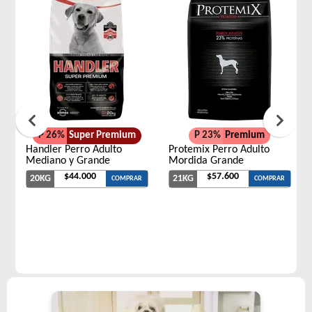
P 26%
Super Premium
P 23%
Premium
Handler Perro Adulto
Protemix Perro Adulto
Mediano y Grande
Mordida Grande
$44.000
$57.600
20KG
21KG
COMPRAR
COMPRAR