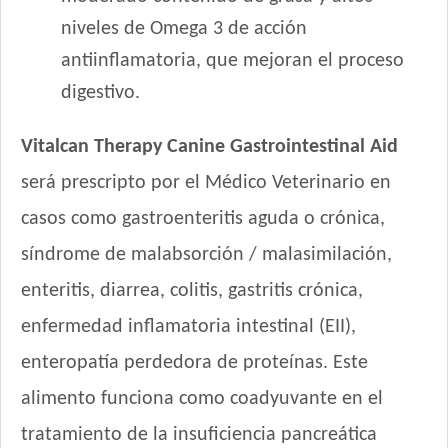
Inﬁnity Perro Adulto de Raza Pequeña
niveles de Omega 3 de acción
Iron Pet Perro Adulto de Raza Pequeña
antiinflamatoria, que mejoran el proceso
Iron Pet Perro Adultos de Razas Medianas y Grandes
digestivo.
Iron Pet Premium Perro Adulto Mediano y Grande
Iron Pet Premium Perro Adulto de Raza Pequeña
Vitalcan Therapy Canine Gastrointestinal Aid
Jager Perro Adulto
Jaspe Perro Adulto
será prescripto por el Médico Veterinario en
Jaspe Perro Adulto Mordida Pequeña
casos como gastroenteritis aguda o crónica,
Jaspe Premium Perro Adulto
síndrome de malabsorción / malasimilación,
Jaspe Premium Perro Adulto Mordida Pequeña
enteritis, diarrea, colitis, gastritis crónica,
Jaspe Premium Perro Criadores
Keiko Max Perro Adulto Mediano y Grande
enfermedad inflamatoria intestinal (EII),
Keiko Perro Adulto de Raza Mediana y Grande Mix
enteropatía perdedora de proteínas. Este
Keiko Perro Adulto de Raza Mediana y Grande sabor Carne
alimento funciona como coadyuvante en el
Keiko Perro Adulto de Raza Pequeña
Ken-L Perro Adulto de Raza Mediana y Grande
tratamiento de la insuficiencia pancreática