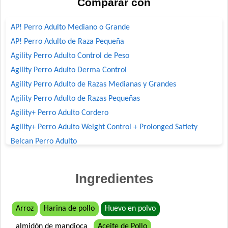
Comparar con
AP! Perro Adulto Mediano o Grande
AP! Perro Adulto de Raza Pequeña
Agility Perro Adulto Control de Peso
Agility Perro Adulto Derma Control
Agility Perro Adulto de Razas Medianas y Grandes
Agility Perro Adulto de Razas Pequeñas
Agility+ Perro Adulto Cordero
Agility+ Perro Adulto Weight Control + Prolonged Satiety
Belcan Perro Adulto
Benefit Perro Adulto Mordida Grande
Benefit Perro Adulto Mordida Pequeña
Ingredientes
Biocare Perro Adulto Cordero
Biocare Perro Adulto Raza Pequeña Cordero
Arroz
Harina de pollo
Huevo en polvo
Biomax Perro Adulto
almidón de mandioca
Aceite de Pollo
Biomax Perro Adulto de Raza Pequeña