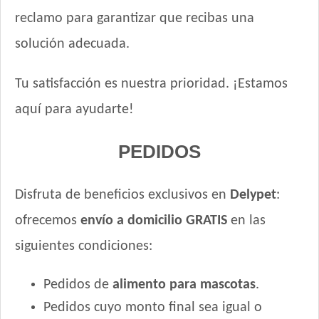
reclamo para garantizar que recibas una
Upper Crock Perro de Raza Pequeña
Vagoneta Gourmet Perro Adulto
solución adecuada.
Vagoneta Mix Perro Adulto
Valiant Criadores Perro Adulto
Tu satisfacción es nuestra prioridad. ¡Estamos
Vitalcan Balanced Natural Recipe Perro Sabor Carne
aquí para ayudarte!
Argentina Seleccionada
Vitalcan Balanced Natural Recipe Perro Sabor Cerdo
PEDIDOS
Vitalcan Balanced Natural Recipe Perro Sabor Cordero
Vitalcan Balanced Natural Recipe Perro Sabor Pollo
Vitalcan Balanced Natural Recipe Salmón Rosado
Disfruta de beneficios exclusivos en
Delypet
:
Vitalcan Balanced Perro Adulto Raza Gigante
ofrecemos
envío a domicilio GRATIS
en las
Vitalcan Balanced Perro Adulto Raza Grande
siguientes condiciones:
Vitalcan Balanced Perro Adulto Raza Mediana
Vitalcan Balanced Perro Adulto Raza Pequeña
Pedidos de
alimento para mascotas
.
Vitalcan Complete Adultos de Raza Pequeña
Pedidos cuyo monto final sea igual o
Vitalcan Complete Control de Peso