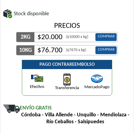
Stock disponible
PRECIOS
$
20.000
2KG
COMPRAR
($10000 x kg)
$
76.700
10KG
COMPRAR
($7670 x kg)
PAGO CONTRAREEMBOLSO
Efectivo
MercadoPago
Transferencia
ENVÍO GRATIS
Córdoba - Villa Allende - Unquillo - Mendiolaza -
Río Ceballos - Salsipuedes