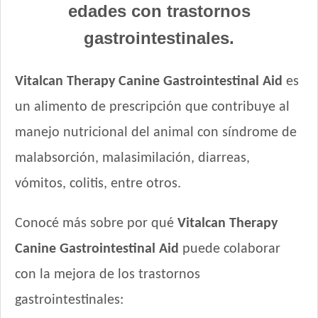
edades con trastornos
Eukanuba Fit Body Weight Control Medium Breed
Eukanuba Fit Body Weight Control Small Breed
gastrointestinales.
Eukanuba Premium Performance Adult
Evolution Super Premium Perro de Razas Medianas y Grandes
Vitalcan Therapy Canine Gastrointestinal Aid
es
Evolution Super Premium Perro de Razas Pequeñas
un alimento de prescripción que contribuye al
Exact Perro Adulto
manejo nutricional del animal con síndrome de
Exact Premium Perro Adulto
Excellent Mantenimiento Perro Adulto
malabsorción, malasimilación, diarreas,
Excellent Perro Adulto Razas Medianas y Grandes
vómitos, colitis, entre otros.
Excellent Perro Adulto Skin Care con Cordero
Excellent Perro Adulto con Sobrepeso
Conocé más sobre por qué
Vitalcan Therapy
Excellent Perro Adulto de Razas Pequeñas
Canine Gastrointestinal Aid
puede colaborar
Fawna Perro Adulto Light
Fawna Perro Adulto Mordida Mediana y Grande
con la mejora de los trastornos
Fawna Perro Adulto Mordida Pequeña
gastrointestinales:
Ganacan Perro Adulto Mix Carne, Hígado y Pollo