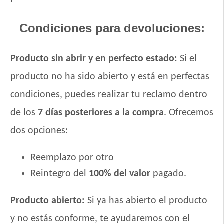
Sieger Perro High Performance All Breeds
Condiciones para devoluciones:
Smart Pet Criadores Perro Adulto
Supereco Perro Adulto
Tiernitos Selection Carne
Producto sin abrir y en perfecto estado:
Si el
Tiernitos Selection Carne y Vegetales.
producto no ha sido abierto y está en perfectas
Top Nutrition Perro Adulto Grain Free
condiciones, puedes realizar tu reclamo dentro
Top Nutrition Perro Adulto Raza Grande
Top Nutrition Perro Adulto Raza Mediana
de los
7 días posteriores a la compra
. Ofrecemos
Top Nutrition Perro Adulto Raza Pequeña
dos opciones:
Top Nutrition Perro Vet Care Piel Sensible
Total Balance Ultra Pro Perros Adultos
Reemplazo por otro
Total Khan Adulto de Raza Mediana y Grande
Reintegro del
100% del valor
pagado.
Total Khan Adulto de Raza Pequeña
Upper Crock Perro Adulto
Producto abierto:
Si ya has abierto el producto
Upper Crock Perro Adulto Cerdo y Arroz
y no estás conforme, te ayudaremos con el
Upper Crock Perro Adulto Criadores