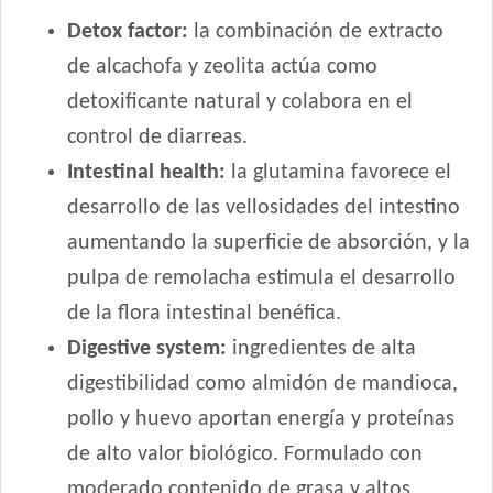
Ganacan Perro Adulto sabor Carne
Detox factor:
la combinación de extracto
Gandum Perro Adulto
de alcachofa y zeolita actúa como
Gaucho Perro Adulto
detoxificante natural y colabora en el
Gooster Perro Adulto
control de diarreas.
Gooster Prros Adultos de Razas Pequeñas
Intestinal health:
la glutamina favorece el
Gran Campeón Maintenance Perro Adulto Mordida Grande
Gran Campeón Perro Adulto Mordida Grande Carne, Pollo y
desarrollo de las vellosidades del intestino
Cereales
aumentando la superficie de absorción, y la
Gran Pastor Perro Criadores
pulpa de remolacha estimula el desarrollo
HOP! Perro Adulto Mediano y Grande
de la flora intestinal benéfica.
HOP! Perro Adulto Pequeño
Digestive system:
ingredientes de alta
Handler Perro Adulto Mediano y Grande
Handler Perro Adulto de Raza Pequeña
digestibilidad como almidón de mandioca,
High Pro Criadores Perro Adulto
pollo y huevo aportan energía y proteínas
High Pro Perro Adulto Cordero
de alto valor biológico. Formulado con
Infinity Adulto Razas Medianas y Grandes
moderado contenido de grasa y altos