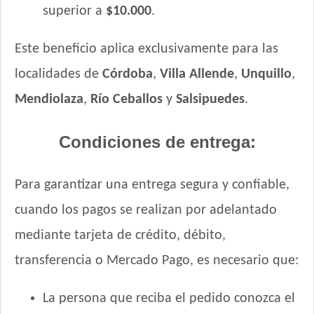
superior a
$10.000
.
Vitalcan Complete Perro Adulto de Raza Mediana y Grande
Vitalcan Premium Perro Adulto
Este beneficio aplica exclusivamente para las
Vitalcan Premium Perro Adulto Sabor Cordero
Vitalcan Premium Perro Adulto de Raza Pequeña
localidades de
Córdoba
,
Villa Allende
,
Unquillo
,
Vitalcan Premium Perro Adulto de Raza Pequeña Sabor
Mendiolaza
,
Río Ceballos
y
Salsipuedes
.
Cordero
Vitalcan Premium Perro Control de Peso
Condiciones de entrega:
Vitalcan Therapy Canine Cardiac Health
Vitalcan Therapy Canine Hypoallergenic Care
Vitalcan Therapy Canine Mobility AID
Para garantizar una entrega segura y confiable,
Vitalcan Therapy Canine Obesity Management
cuando los pagos se realizan por adelantado
Vitalcan Therapy Canine Renal
mediante tarjeta de crédito, débito,
Voraz Perros Adultos
transferencia o Mercado Pago, es necesario que:
Winy Adultos
Xtreme Dog Criadores Perro Adulto
La persona que reciba el pedido conozca el
Xtreme Dog Perro Adulto