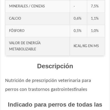
DogPro Perro Adulto
MINERALES / CENIZAS
-
7,5%
Dogpro Adulto Mini
Dogpro Mordida Pequeña
CALCIO
0,6%
1,1%
Dogpro Reduced Calories
FÓSFORO
0,5%
1,0%
Dogui Perro Adulto
Dr. Cossia Solidario Perro Adulto
VALOR DE ENERGÍA
Ducho Adultos
KCAL/KG EN MS
METABOLIZABLE
Eminent Perro Adulto
Estampa Criadores Perro Adulto de Raza Mediana y Grande
Descripción
Estampa Plus Perro Adulto de Raza Mediana y Grande
Estampa Plus Perro Adulto de Razas pequeñas
Eukanuba Adult Large Breed
Nutrición de prescripción veterinaria para
Eukanuba Adult Medium Breed
perros con trastornos gastrointestinales
Eukanuba Adult Medium Lamb (Cordero)
Eukanuba Adult Small Breed
Indicado para perros de todas las
Eukanuba Fit Body Weight Control Large Breed