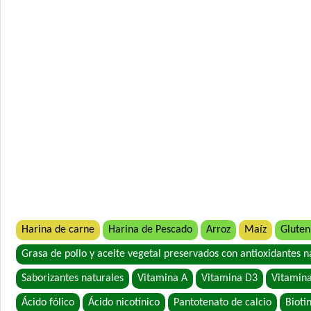
Harina de carne
Harina de Pescado
Arroz
Maíz
Gluten
Grasa de pollo y aceite vegetal preservados con antioxidantes n
Saborizantes naturales
Vitamina A
Vitamina D3
Vitamina
Ácido fólico
Ácido nicotínico
Pantotenato de calcio
Bioti