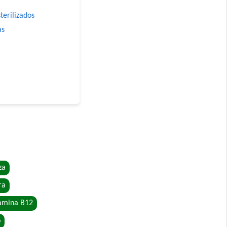
terilizados
as
atiety
za
ra
amina B12
o