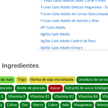
7 Vidas Gatos Adultos sabor Carne y Pollo
9 Lives Gato Adulto Delicias Hogareños - Es
9 Lives Gato Adulto de Carnes Seleccionad
9 Lives Gato Adulto de Salmón y Atún
AP! Gato Adulto
Agility Gato Adulto
Agility Gato Adulto Control de Peso
Agility Gato Adulto Urinary
Agility+ Gato Adulto Salmón
Agility+ Gato Weight Control + Prolonged S
Ingredientes
Belcat Gato Adulto
Benefit Gato Adulto
 de maíz
Trigo
Harina de soja micronizada
Levadura de cerve
Bonelo Gato Adulto
aturales
Aceite de pescado
Azúcar
Extracto de yucca Schidige
Bonelo Gato Adulto
Brio Gato Adulto
 E
Vitamina K
Vitamina B1
Vitamina B2
Vitamina B6
Vit
Capitán Gato Adulto
na
Colina
Zinc
Hierro
Cobre
Iodo
Manganeso
Seleni