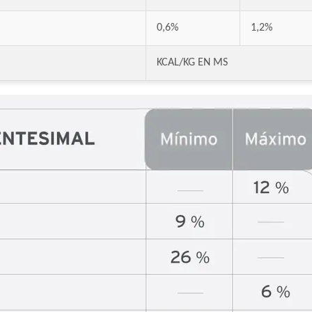
Evolution Gato Adulto
Exact Gato Adulto
0,6%
1,2%
Exact Premium Gato Adulto Urinario
Excellent Gato Adulto
KCAL/KG EN MS
Excellent Gato Adulto Sterilized
Excellent Gato Adulto Urinary
Excellent Gato Adulto con Piel Sensible
Excellent Mantenimiento Gato Adulto
Fawna Gato Adulto
Fawna Gato Esterilizado
Fawna Gato Urinario
Felix Megamix Gato Adulto
Ganacat Gato Adulto Mix
Ganacat Gato Adulto sabor Pescado
Gandum Gato Adulto
Gati Gato Adulto sabor Carne y Pollo