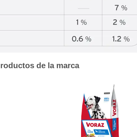
Gati Gato Adulto sabor Pescado y Salmón a
Gati Gato Adulto sabor Pescado y Salmón a
Gaucho Gato Pescado
Gaucho Gato Pescado
Gooster Gato Adulto
Gran Campeón Gato Adulto
Handler Gato Adulto
Handler Gato Adulto Urinary
roductos de la marca
Infinity Gato Adulto
Iron Pet Gato Adulto
Jaspe Gato Adulto
Jaspe Premium Gato Adulto
Kedi Special Care
Keiko Gato Adulto Mix de Pescados
Ken-l Gato Adulto
Kongo Gato Adulto sabor Carne y Pollo