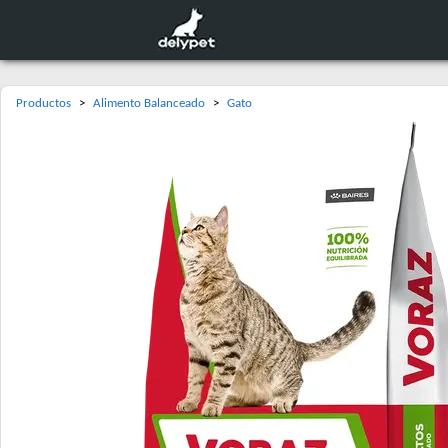
Productos
>
Alimento Balanceado
>
Gato