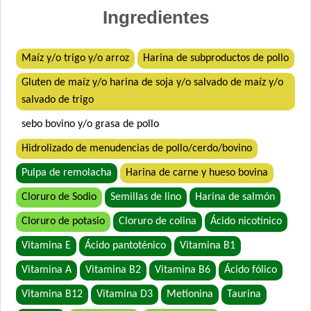
Agility+ Gato Weight Control + Prolonged Satiety
Ingredientes
Belcat Gato Adulto
Benefit Gato Adulto
Maíz y/o trigo y/o arroz
Harina de subproductos de pollo
Bonelo Gato Adulto
Gluten de maíz y/o harina de soja y/o salvado de maíz y/o
Bonelo Gato Adulto
salvado de trigo
Brio Gato Adulto
Capitán Gato Adulto
sebo bovino y/o grasa de pollo
Cari Amici Gato Adulto Sabor Carne, Pollo y Atún
Hidrolizado de menudencias de pollo/cerdo/bovino
Cari Amici Gato Adulto Sabor Pescados
Pulpa de remolacha
Harina de carne y hueso bovina
Cat Chow Gato Adulto Sabor Carne y Pollo
Cloruro de Sodio
Semillas de lino
Harina de salmón
Cat Chow Gato Adulto sabor Pescado y Pollo
Cat Chow Gato Esterilizado sabor Pescado con Defense Plus
Cloruro de potasio
Cloruro de colina
Ácido nicotínico
Cat Selection Etiqueta Negra Urinay
Vitamina E
Ácido pantoténico
Vitamina B1
Cat Selection Premium Gato Adulto
Vitamina A
Vitamina B2
Vitamina B6
Ácido fólico
Catlike Adultos
Vitamina B12
Vitamina D3
Metionina
Taurina
Catpro Adultos Ph Control