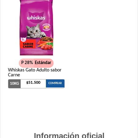
Whiskas Gato Adulto Castrado
Whiskas Gato Adulto sabor Carne
Whiskas Gato Adulto sabor Pescado
Whiskas Gato Adulto sabor Pollo
Zimpi Gato Adulto
P 28%
Estándar
Whiskas Gato Adulto sabor
Carne
$51.500
10KG
COMPRAR
Información oficial