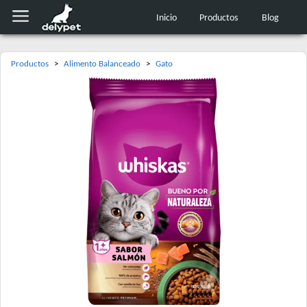
Inicio
Productos
Blog
Productos
>
Alimento Balanceado
>
Gato