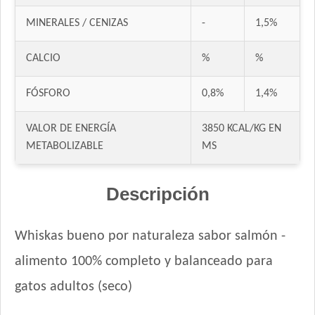
Fawna Gato Esterilizado
MINERALES / CENIZAS
-
1,5%
Fawna Gato Urinario
Felix Megamix Gato Adulto
CALCIO
%
%
Ganacat Gato Adulto Mix
Ganacat Gato Adulto sabor Pescado
FÓSFORO
0,8%
1,4%
Gandum Gato Adulto
Gati Gato Adulto sabor Carne y Pollo
VALOR DE ENERGÍA
3850 KCAL/KG EN
Gati Gato Adulto sabor Pescado y Salmón a la Primavera
METABOLIZABLE
MS
Gaucho Gato Pescado
Gaucho Gato Pescado
Descripción
Gooster Gato Adulto
Gran Campeón Gato Adulto
Whiskas bueno por naturaleza sabor salmón -
Handler Gato Adulto
alimento 100% completo y balanceado para
Handler Gato Adulto Urinary
Infinity Gato Adulto
gatos adultos (seco)
Iron Pet Gato Adulto