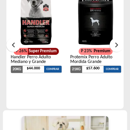
P 26%
Super Premium
P 23%
Premium
Handler Perro Adulto
Protemix Perro Adulto
Mediano y Grande
Mordida Grande
$44.000
$57.600
20KG
21KG
COMPRAR
COMPRAR