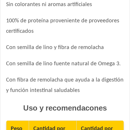
Jaspe Gato Adulto
Sin colorantes ni aromas artificiales
Jaspe Premium Gato Adulto
Kedi Special Care
100% de proteína proveniente de proveedores
Keiko Gato Adulto Mix de Pescados
certificados
Ken-l Gato Adulto
Kongo Gato Adulto sabor Carne y Pollo
Con semilla de lino y fibra de remolacha
Kongo Gato Adulto sabor Salmón y Atún
Maintenance Criadores Gato Adulto
Con semilla de lino fuente natural de Omega 3.
Maussy Gatos Adultos Mix Pescado
Max Pet Gato Adulto
Con fibra de remolacha que ayuda a la digestión
Maxxium Gato Trucha Patagónica
y función intestinal saludables
Mi Amigo Gato Adulto
MisterPet Gato Adulto
Uso y recomendacones
Montañés Gato Adulto
Nature Gatos
Nature Gatos Urinary
Peso
Cantidad por
Cantidad por