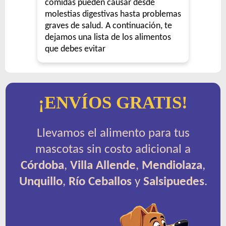
comidas pueden causar desde
molestias digestivas hasta problemas
graves de salud. A continuación, te
dejamos una lista de los alimentos
que debes evitar
¡ENVÍOS GRATIS!
Llevamos el alimento para tus
mascotas sin costo adicional a
Córdoba
,
Villa Allende
,
Mendiolaza
,
Unquillo
,
Río Ceballos
y
Salsipuedes
.