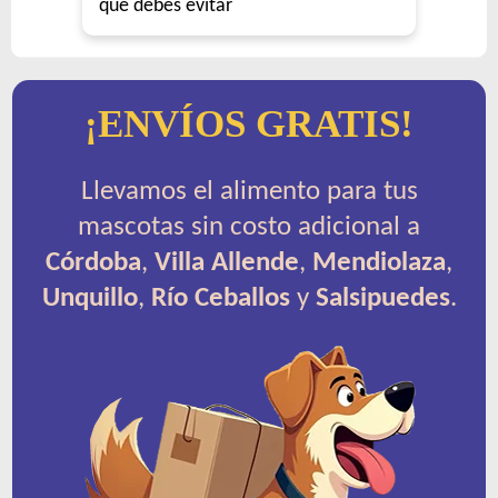
que debes evitar
¡ENVÍOS GRATIS!
Llevamos el alimento para tus
mascotas sin costo adicional a
Córdoba
,
Villa Allende
,
Mendiolaza
,
Unquillo
,
Río Ceballos
y
Salsipuedes
.