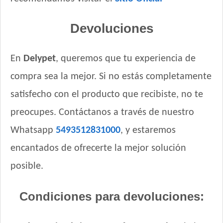
Keiko Perro Adulto de Raza Mediana y Grande Mix
Devoluciones
Keiko Perro Adulto de Raza Mediana y Grande sabor Carne
Ken-L Perro Adulto de Raza Mediana y Grande
Kongo Gold Perro Adulto Medianos y Grandes
En
Delypet
, queremos que tu experiencia de
Kongo Perro Adulto Medianos y Grandes
compra sea la mejor. Si no estás completamente
Maintenance Criadores Perro Adulto Carne y Pollo
satisfecho con el producto que recibiste, no te
Manada Perro Adulto Mediano y Grande
Mapu Perro Adulto Mediano y Grande
preocupes. Contáctanos a través de nuestro
Master Crock Perro Adulto Raza Mediana y Grande
Whatsapp
5493512831000
, y estaremos
Max Pet Perro Adulto Mordida Grande
encantados de ofrecerte la mejor solución
Maxxium Perro Adulto Cordero Patagónico y Arroz
posible.
Maxxium Perro Adulto Pollo de Campo y Arroz
Mi Amigo Perro Adulto
Condiciones para devoluciones:
MisterPet High Performance
MisterPet Perro Adulto Control de Peso
MisterPet Perro Adulto Mordida Grande