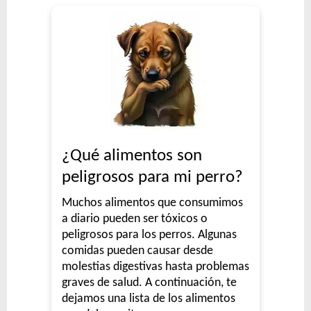
¿Qué alimentos son
peligrosos para mi perro?
Muchos alimentos que consumimos
a diario pueden ser tóxicos o
peligrosos para los perros. Algunas
comidas pueden causar desde
molestias digestivas hasta problemas
graves de salud. A continuación, te
dejamos una lista de los alimentos