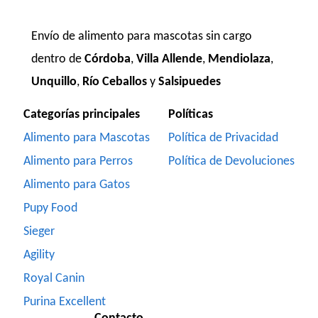
Envío de alimento para mascotas sin cargo
dentro de
Córdoba
,
Villa Allende
,
Mendiolaza
,
Unquillo
,
Río Ceballos
y
Salsipuedes
Categorías principales
Políticas
Alimento para Mascotas
Política de Privacidad
Alimento para Perros
Política de Devoluciones
Alimento para Gatos
Pupy Food
Sieger
Agility
Royal Canin
Purina Excellent