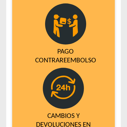
Royal Canin Perro Veterinary Hepatic Canine
Royal Canin Perro Veterinary Hypoallargenic Moderate
Calorie
Royal Canin Perro Veterinary Hypoallergenic
Royal Canin Perro Veterinary Mobility Large Dog
Royal Canin Perro Veterinary Renal Canine
PAGO
Royal Canin Perro Veterinary Renal Special Canine
CONTRAREEMBOLSO
Royal Canin Perro Veterinary Satiety Support Weight
Management Canine
Royal Canin Perro Veterinary Urinary S/O
Sabrositos Adultos Mix
Sabrositos Perro Adulto Carne, Cereales y Vegetales
Sabrositos Perros Adultos Carne, Pollo y Cerdo
Sanno Premium Perro Adulto
Sanno Súper Premium Perro Adulto
CAMBIOS Y
Seguidor Perro Adulto Carne y Cereales
DEVOLUCIONES EN