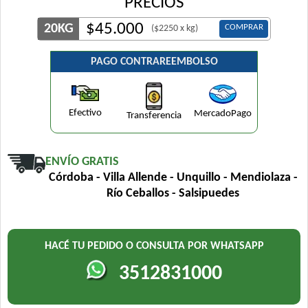
PRECIOS
$
45.000
20KG
COMPRAR
($2250 x kg)
PAGO CONTRAREEMBOLSO
Efectivo
MercadoPago
Transferencia
ENVÍO GRATIS
Córdoba - Villa Allende - Unquillo - Mendiolaza -
Río Ceballos - Salsipuedes
HACÉ TU PEDIDO O CONSULTA POR WHATSAPP
3512831000