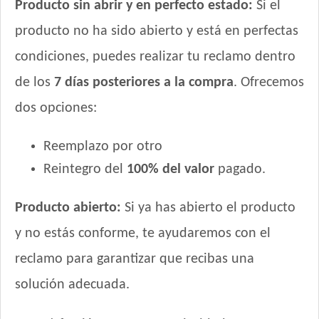
Producto sin abrir y en perfecto estado:
Si el
Montañés Perro Adulto Mordida Grande
producto no ha sido abierto y está en perfectas
Natural Meat Perro Adulto
condiciones, puedes realizar tu reclamo dentro
Nature Perro Adulto Medianos y Grandes
NutriCare Perro Adulto Mediano y Grande
de los
7 días posteriores a la compra
. Ofrecemos
Nutribon Plus Perro Adulto Criadores
dos opciones:
Nutribon Plus Perro Adulto Grande y Mediano
Nutribon XQ Adulto de Raza Mediana y Grande
Reemplazo por otro
Nutribon XQ Control de Peso
Reintegro del
100% del valor
pagado.
Nutrique Healthy Weight Dog
Nutrique Large Young Adult Dog
Producto abierto:
Si ya has abierto el producto
Nutrique Medium Young Adult Dog
y no estás conforme, te ayudaremos con el
Nutrique Skin Sensitivity
Odwalla Perro Adulto
reclamo para garantizar que recibas una
Old Prince Equilibrium Perro Adulto Control de peso Pollo y
solución adecuada.
Arroz
Old Prince Equilibrium Perro Adulto Medianos y Grandes