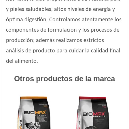
Eukanuba Fit Body Weight Control Large Breed
y pieles saludables, altos niveles de energía y
Eukanuba Fit Body Weight Control Medium Breed
Eukanuba Premium Performance Adult
óptima digestión. Controlamos atentamente los
Evolution Super Premium Perro de Razas Medianas y Grandes
componentes de formulación y los procesos de
Exact Perro Adulto
producción; además realizamos estrictos
Exact Premium Perro Adulto
Excellent Mantenimiento Perro Adulto
análisis de producto para cuidar la calidad final
Excellent Perro Adulto Razas Medianas y Grandes
del alimento.
Excellent Perro Adulto Skin Care con Cordero
Excellent Perro Adulto con Sobrepeso
Otros productos de la marca
Fawna Perro Adulto Light
Fawna Perro Adulto Mordida Mediana y Grande
Ganacan Perro Adulto Mix Carne, Hígado y Pollo
Ganacan Perro Adulto sabor Carne
Gandum Perro Adulto
Gaucho Perro Adulto