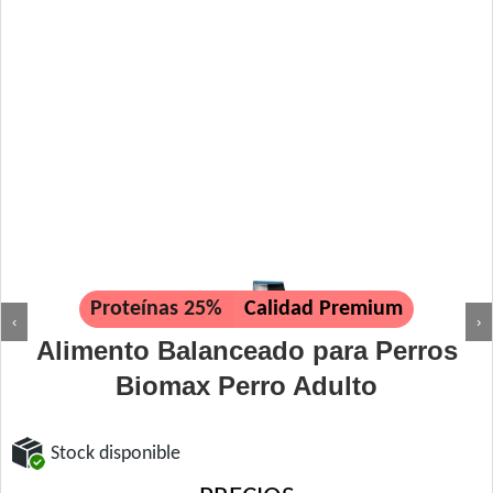
Proteínas 25%
Calidad Premium
‹
›
Alimento Balanceado para Perros
Biomax Perro Adulto
Stock disponible