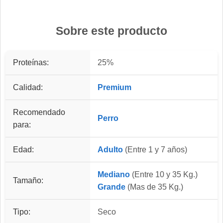
Sobre este producto
Proteínas:
25%
Calidad:
Premium
Recomendado
Perro
para:
Edad:
Adulto
(Entre 1 y 7 años)
Mediano
(Entre 10 y 35 Kg.)
Tamaño:
Grande
(Mas de 35 Kg.)
Tipo:
Seco