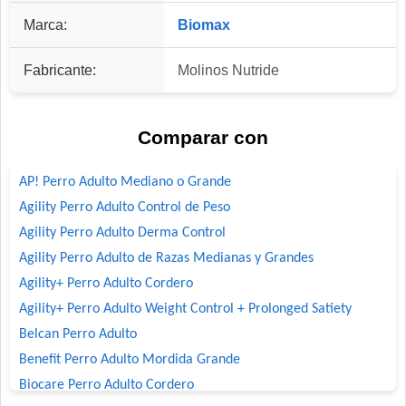
Marca:
Biomax
Fabricante:
Molinos Nutride
Comparar con
AP! Perro Adulto Mediano o Grande
Agility Perro Adulto Control de Peso
Agility Perro Adulto Derma Control
Agility Perro Adulto de Razas Medianas y Grandes
Agility+ Perro Adulto Cordero
Agility+ Perro Adulto Weight Control + Prolonged Satiety
Belcan Perro Adulto
Benefit Perro Adulto Mordida Grande
Biocare Perro Adulto Cordero