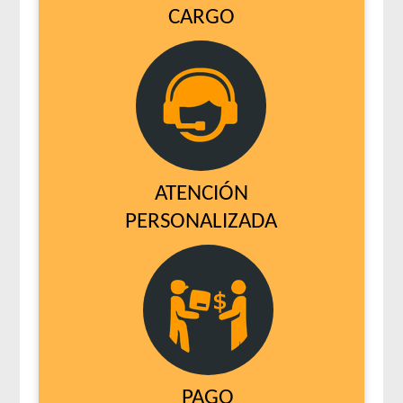
Protemix Perro Adulto Mordida Grande
CARGO
Provet Alta Performance Perro Adulto Grandes y Medianos
Provet Necesidades Especiales Perro Adulto Reducido en
Calorías
Provet Perro Adulto Mediano y Grande
Pupy Food Premium Perro Adulto Medianos y grandes
Rabito Perro Adulto Sabor Carne
Raza Perro Adulto Pollo, Carne, Cereales y Arroz
ATENCIÓN
Raza Perro Adulto Reducido en Calorías
PERSONALIZADA
Raza Perro Adulto con Probioticos y Plus de Proteína
Raza Perro Adulto de Raza Mediana y Grande
Rosco Perro Adulto Carne
Rosco Perro Adulto Cocktail
Royal Canin Club Performance Weight Control Perro Adulto
Royal Canin Perro Care Dermacomfort Maxi
Royal Canin Perro Care Dermacomfort Medium
PAGO