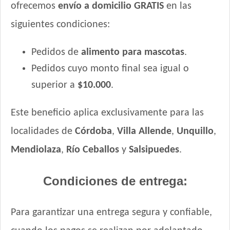
ofrecemos
envío a domicilio GRATIS
en las
MisterPet Perro Adulto Mordida Grande
siguientes condiciones:
Montañés Perro Adulto Mordida Grande
Natural Meat Perro Adulto
Pedidos de
alimento para mascotas
.
Nature Perro Adulto Medianos y Grandes
Pedidos cuyo monto final sea igual o
NutriCare Perro Adulto Mediano y Grande
Nutribon Plus Perro Adulto Criadores
superior a
$10.000
.
Nutribon Plus Perro Adulto Grande y Mediano
Este beneficio aplica exclusivamente para las
Nutribon XQ Adulto de Raza Mediana y Grande
Nutribon XQ Control de Peso
localidades de
Córdoba
,
Villa Allende
,
Unquillo
,
Nutrique Healthy Weight Dog
Mendiolaza
,
Río Ceballos
y
Salsipuedes
.
Nutrique Large Young Adult Dog
Nutrique Medium Young Adult Dog
Condiciones de entrega:
Nutrique Skin Sensitivity
Odwalla Perro Adulto
Para garantizar una entrega segura y confiable,
Old Prince Equilibrium Perro Adulto Control de peso Pollo y
Arroz