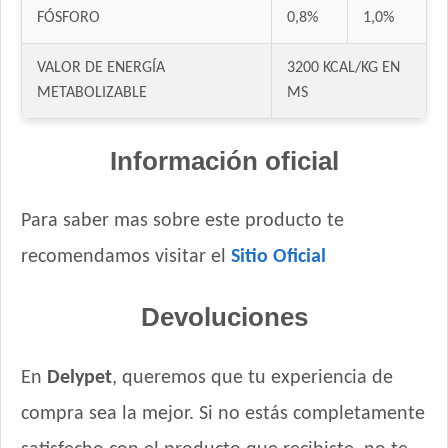
Eukanuba Adult Medium Lamb (Cordero)
FÓSFORO
0,8%
1,0%
Eukanuba Fit Body Weight Control Large Breed
Eukanuba Fit Body Weight Control Medium Breed
VALOR DE ENERGÍA
3200 KCAL/KG EN
Eukanuba Premium Performance Adult
METABOLIZABLE
MS
Evolution Super Premium Perro de Razas Medianas y Grandes
Exact Perro Adulto
Información oficial
Exact Premium Perro Adulto
Excellent Mantenimiento Perro Adulto
Para saber mas sobre este producto te
Excellent Perro Adulto Razas Medianas y Grandes
Excellent Perro Adulto Skin Care con Cordero
recomendamos visitar el
Sitio Oficial
Excellent Perro Adulto con Sobrepeso
Fawna Perro Adulto Light
Devoluciones
Fawna Perro Adulto Mordida Mediana y Grande
Ganacan Perro Adulto Mix Carne, Hígado y Pollo
En
Delypet
, queremos que tu experiencia de
Ganacan Perro Adulto sabor Carne
compra sea la mejor. Si no estás completamente
Gandum Perro Adulto