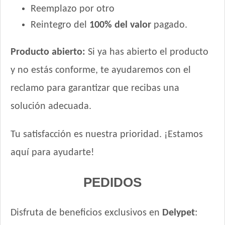
Reemplazo por otro
Keiko Max Perro Adulto Mediano y Grande
Reintegro del
100% del valor
pagado.
Keiko Perro Adulto de Raza Mediana y Grande Mix
Keiko Perro Adulto de Raza Mediana y Grande sabor Carne
Producto abierto:
Si ya has abierto el producto
Ken-L Perro Adulto de Raza Mediana y Grande
Kongo Gold Perro Adulto Medianos y Grandes
y no estás conforme, te ayudaremos con el
Kongo Perro Adulto Medianos y Grandes
reclamo para garantizar que recibas una
Maintenance Criadores Perro Adulto Carne y Pollo
solución adecuada.
Manada Perro Adulto Mediano y Grande
Mapu Perro Adulto Mediano y Grande
Tu satisfacción es nuestra prioridad. ¡Estamos
Master Crock Perro Adulto Raza Mediana y Grande
aquí para ayudarte!
Max Pet Perro Adulto Mordida Grande
Maxxium Perro Adulto Cordero Patagónico y Arroz
PEDIDOS
Maxxium Perro Adulto Pollo de Campo y Arroz
Mi Amigo Perro Adulto
MisterPet High Performance
Disfruta de beneficios exclusivos en
Delypet
:
MisterPet Perro Adulto Control de Peso