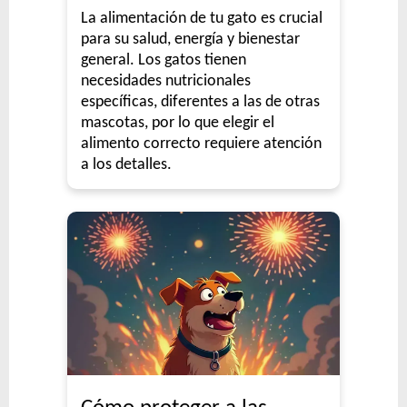
La alimentación de tu gato es crucial
Vitalcan Premium Perro Adulto Sabor Cordero
para su salud, energía y bienestar
Vitalcan Premium Perro Control de Peso
general. Los gatos tienen
Vitalcan Therapy Canine Cardiac Health
necesidades nutricionales
Vitalcan Therapy Canine Gastrointestinal Aid
específicas, diferentes a las de otras
mascotas, por lo que elegir el
Vitalcan Therapy Canine Hypoallergenic Care
alimento correcto requiere atención
Vitalcan Therapy Canine Mobility AID
a los detalles.
Vitalcan Therapy Canine Obesity Management
Vitalcan Therapy Canine Renal
Voraz Perros Adultos
Winy Adultos
Xtreme Dog Criadores Perro Adulto
Xtreme Dog Perro Adulto
Zimpi Perro Adulto