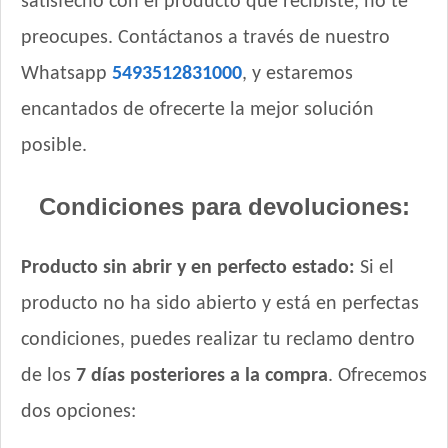
satisfecho con el producto que recibiste, no te
Gaucho Perro Adulto
Gooster Perro Adulto
preocupes. Contáctanos a través de nuestro
Gran Campeón Maintenance Perro Adulto Mordida Grande
Whatsapp
5493512831000
, y estaremos
Gran Campeón Perro Adulto Mordida Grande Carne, Pollo y
Cereales
encantados de ofrecerte la mejor solución
Gran Pastor Perro Criadores
posible.
HOP! Perro Adulto Mediano y Grande
Handler Perro Adulto Mediano y Grande
Condiciones para devoluciones:
High Pro Criadores Perro Adulto
High Pro Perro Adulto Cordero
Producto sin abrir y en perfecto estado:
Si el
Infinity Adulto Razas Medianas y Grandes
producto no ha sido abierto y está en perfectas
Iron Pet Perro Adultos de Razas Medianas y Grandes
Iron Pet Premium Perro Adulto Mediano y Grande
condiciones, puedes realizar tu reclamo dentro
Jager Perro Adulto
de los
7 días posteriores a la compra
. Ofrecemos
Jaspe Perro Adulto
dos opciones:
Jaspe Premium Perro Adulto
Jaspe Premium Perro Criadores