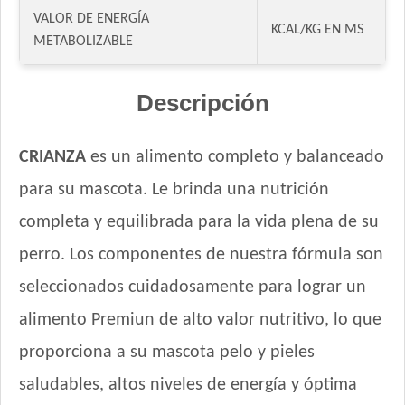
VALOR DE ENERGÍA
Excellent Perro Cachorro de Raza Pequeña
KCAL/KG EN MS
METABOLIZABLE
Excellent Puppy Crecimiento
Fawna Cachorro Mordida Mediana y Grande
Descripción
Fawna Cachorro Mordida Pequeña
Ganacan Perro Cachorro Leche y Carne
Gandum Perro Cachorro
CRIANZA
es un alimento completo y balanceado
HOP! Perro Cachorro Mediano y Grande
para su mascota. Le brinda una nutrición
HOP! Perro Cachorro Pequeño
completa y equilibrada para la vida plena de su
Handler Perro Cachorro
Iron Pet Perro Cachorro
perro. Los componentes de nuestra fórmula son
Jager Perro Cachorro
seleccionados cuidadosamente para lograr un
Jaspe Premium Perro Cachorro
alimento Premiun de alto valor nutritivo, lo que
Ken-L Perro Cachorro de Raza Mediana y Grande
proporciona a su mascota pelo y pieles
Ken-L Perro Cachorro de Razas Pequeñas
Kongo Gold Perro Cachorro Todas las Razas
saludables, altos niveles de energía y óptima
Kongo Perro Cachorro Todas las Razas