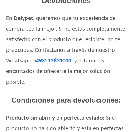
Devoluciones
Provet Perro Cachorro Mediano y Grande
Pupy Food Perro Cachorro
En
Delypet
, queremos que tu experiencia de
Raza Perro Cachorro sabor Carne, Cereales y Leche
Royal Canin Club Performance Junior
compra sea la mejor. Si no estás completamente
Royal Canin Perro Giant Junior
satisfecho con el producto que recibiste, no te
Royal Canin Perro Giant Puppy
preocupes. Contáctanos a través de nuestro
Royal Canin Perro Giant Starter Mother & Babydog
Whatsapp
5493512831000
, y estaremos
Royal Canin Perro Maxi Puppy
Royal Canin Perro Maxi Starter Mother & Babydog
encantados de ofrecerte la mejor solución
Royal Canin Perro Medium Puppy
posible.
Royal Canin Perro Medium Starter Mother & Babydog
Royal Canin Perro Mini Puppy
Condiciones para devoluciones:
Royal Canin Perro Mini Starter
Royal Canin Perro Raza Boxer Puppy
Producto sin abrir y en perfecto estado:
Si el
Royal Canin Perro Raza Bulldog Francés Puppy
Royal Canin Perro Raza Bulldog Inglés Puppy
producto no ha sido abierto y está en perfectas