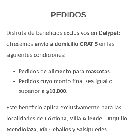
Total Balance Ultra Pro Cachorros
Total Khan Cachorro
PEDIDOS
Upper Crock Perro Cachorro
Vagoneta Perro Cachorro
Disfruta de beneficios exclusivos en
Delypet
:
Vitalcan Balanced Perro Cachorro Raza Grande
ofrecemos
envío a domicilio GRATIS
en las
Vitalcan Balanced Perro Cachorro Raza Mediana
Vitalcan Balanced Perro Cachorro Raza Pequeña
siguientes condiciones:
Vitalcan Complete Cachorros de Raza Mediana y Grande
Pedidos de
alimento para mascotas
.
Vitalcan Complete Cachorros de Raza Pequeña
Vitalcan Premium Perro Cachorro
Pedidos cuyo monto final sea igual o
Voraz Cachorros
superior a
$10.000
.
Este beneficio aplica exclusivamente para las
localidades de
Córdoba
,
Villa Allende
,
Unquillo
,
Mendiolaza
,
Río Ceballos
y
Salsipuedes
.