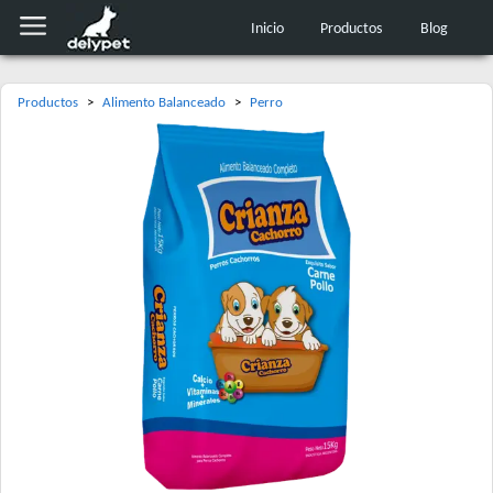
Inicio
Productos
Blog
Productos
>
Alimento Balanceado
>
Perro