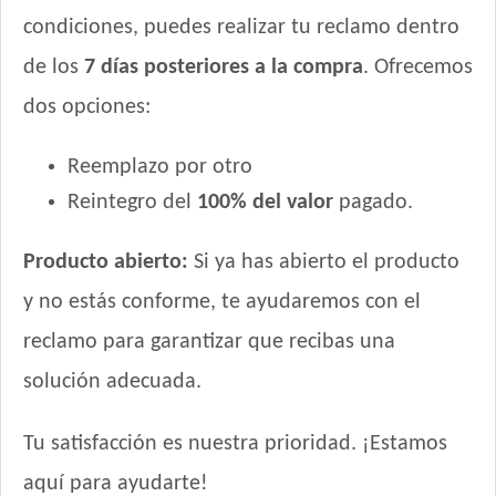
Royal Canin Perro Raza Caniche Puppy
condiciones, puedes realizar tu reclamo dentro
Royal Canin Perro Raza Golden Retriever Puppy
de los
7 días posteriores a la compra
. Ofrecemos
Royal Canin Perro Raza Jack Russell Terrier Puppy
Royal Canin Perro Raza Labrador Retriever Puppy
dos opciones:
Royal Canin Perro Raza Ovejero Alemán Puppy
Reemplazo por otro
Royal Canin Perro Raza Pug Puppy
Royal Canin Perro Raza Yorkshire Terrier Puppy
Reintegro del
100% del valor
pagado.
Royal Canin Perro Veterinary Gastrointestinal Canine Puppy
Sabrositos Cachorros Mix
Producto abierto:
Si ya has abierto el producto
Sanno Súper Premium Puppies
y no estás conforme, te ayudaremos con el
Sieger Perro Cachorro Mini & Small
reclamo para garantizar que recibas una
Sieger Perro Cachorro de Raza Mediana y Grande
solución adecuada.
Tiernitos Selection Cachorros
Top Nutrition Perro Cachorro Raza Grande
Tu satisfacción es nuestra prioridad. ¡Estamos
Top Nutrition Perro Cachorro Raza Mediana
Top Nutrition Perro Cachorro Raza Pequeña
aquí para ayudarte!