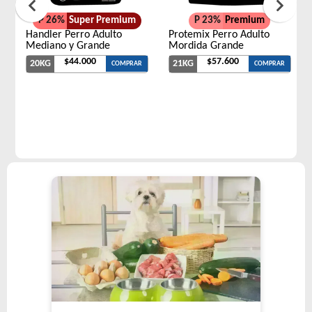
P 26%
Super Premium
P 23%
Premium
Handler Perro Adulto
Protemix Perro Adulto
Mediano y Grande
Mordida Grande
$44.000
$57.600
20KG
21KG
COMPRAR
COMPRAR