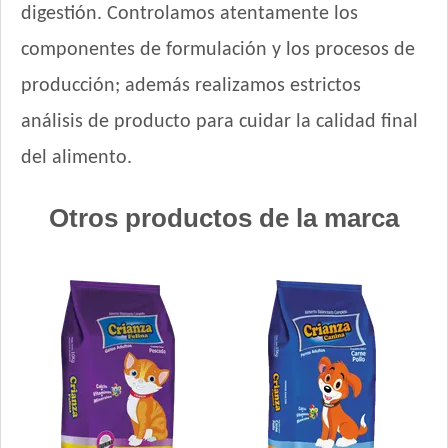
digestión. Controlamos atentamente los
Maintenance Criadores Perro Cachorro
componentes de formulación y los procesos de
Max Pet Perro Cachorro
Maxxium Perro Cachorro
producción; además realizamos estrictos
Maxxium Perrro Cachorro Pollo de Campo y Arroz
análisis de producto para cuidar la calidad final
Mi Amigo Perro Cachorro
del alimento.
MisterPet Perro Cachorro
Montañés Perro Cachorro
Otros productos de la marca
Natural Meat Perro Cachorro
Nature Perro Cachorro Pequeño y Mediano
Nature Perro Cachorro Raza Grande
NutriCare Perro Cachorro
Nutribon Plus Perro Cachorro
Nutribon XQ Perro Cachorro
Nutrique Large Puppy
Nutrique Mother & Baby Dog
Nutrique Toy & Mini Puppy