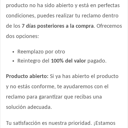
Vitalcan Balanced Natural Recipe Perro Sabor Pollo
producto no ha sido abierto y está en perfectas
Vitalcan Balanced Natural Recipe Salmón Rosado
condiciones, puedes realizar tu reclamo dentro
Vitalcan Balanced Perro Adulto Raza Pequeña
de los
7 días posteriores a la compra
. Ofrecemos
Vitalcan Complete Adultos de Raza Pequeña
Vitalcan Complete Control de Peso
dos opciones:
Vitalcan Premium Perro Adulto de Raza Pequeña
Reemplazo por otro
Vitalcan Premium Perro Adulto de Raza Pequeña Sabor
Cordero
Reintegro del
100% del valor
pagado.
Vitalcan Premium Perro Control de Peso
Vitalcan Therapy Canine Cardiac Health
Producto abierto:
Si ya has abierto el producto
Vitalcan Therapy Canine Gastrointestinal Aid
y no estás conforme, te ayudaremos con el
Vitalcan Therapy Canine Hypoallergenic Care
reclamo para garantizar que recibas una
Vitalcan Therapy Canine Mobility AID
Vitalcan Therapy Canine Obesity Management
solución adecuada.
Vitalcan Therapy Canine Renal
Xtreme Dog Perro Adulto
Tu satisfacción es nuestra prioridad. ¡Estamos