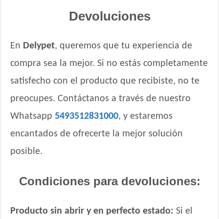
Sieger Perro Adulto Raza Pequeña
Devoluciones
Sieger Perro Adulto Reducido en Calorías
Sieger Perro Dermaprotect
En
Delypet
, queremos que tu experiencia de
Supereco Perro Adulto
compra sea la mejor. Si no estás completamente
Tiernitos Selection Carne
Tiernitos Selection Carne y Vegetales.
satisfecho con el producto que recibiste, no te
Top Nutrition Perro Adulto Grain Free
preocupes. Contáctanos a través de nuestro
Top Nutrition Perro Adulto Raza Pequeña
Whatsapp
5493512831000
, y estaremos
Top Nutrition Perro Vet Care Piel Sensible
encantados de ofrecerte la mejor solución
Total Khan Adulto de Raza Pequeña
Upper Crock Perro Adulto Cerdo y Arroz
posible.
Upper Crock Perro de Raza Pequeña
Vitalcan Balanced Natural Recipe Perro Sabor Carne
Condiciones para devoluciones:
Argentina Seleccionada
Vitalcan Balanced Natural Recipe Perro Sabor Cerdo
Producto sin abrir y en perfecto estado:
Si el
Vitalcan Balanced Natural Recipe Perro Sabor Cordero