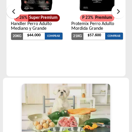
P 26%
Super Premium
P 23%
Premium
Handler Perro Adulto
Protemix Perro Adulto
Mediano y Grande
Mordida Grande
$44.000
$57.600
20KG
21KG
COMPRAR
COMPRAR