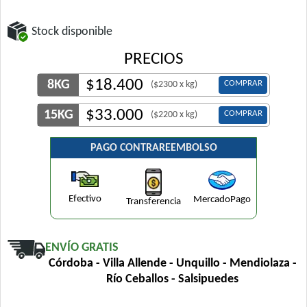
Stock disponible
PRECIOS
$
18.400
8KG
COMPRAR
($2300 x kg)
$
33.000
15KG
COMPRAR
($2200 x kg)
PAGO CONTRAREEMBOLSO
Efectivo
MercadoPago
Transferencia
ENVÍO GRATIS
Córdoba - Villa Allende - Unquillo - Mendiolaza -
Río Ceballos - Salsipuedes