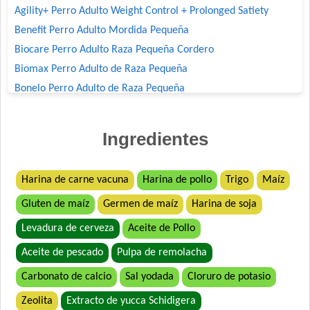
Agility+ Perro Adulto Weight Control + Prolonged Satiety
Benefit Perro Adulto Mordida Pequeña
Biocare Perro Adulto Raza Pequeña Cordero
Biomax Perro Adulto de Raza Pequeña
Bonelo Perro Adulto de Raza Pequeña
Bonzo Perro Adulto de Todos los Tamaños
Boorton Perro Adulto
Ingredientes
Brio Perro Adulto
Canican Arroz Saborizado para Perro Adulto
Harina de carne vacuna
Harina de pollo
Trigo
Maíz
Cari Amici Perro Adulto de Raza Pequeña Sabor Carne, Pollo y
Arroz
Gluten de maíz
Germen de maíz
Harina de soja
Company Perro Adulto
Levadura de cerveza
Aceite de Pollo
Deleita Perro Adulto de Raza Pequeña
Aceite de pescado
Pulpa de remolacha
Deleita Super Premium Perro Adulto Mordida Pequeña
Dog Chow Perro Adulto Mini
Carbonato de calcio
Sal yodada
Cloruro de potasio
Dog Selection Criadores Adulto Raza Pequeña
Zeolita
Extracto de yucca Schidigera