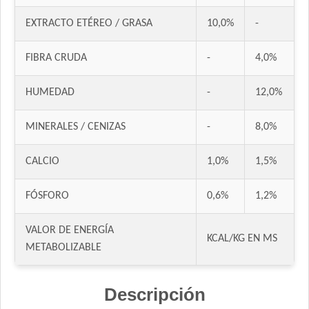
Excellent Perro Adulto con Sobrepeso
EXTRACTO ETÉREO / GRASA
10,0%
-
Excellent Perro Adulto de Razas Pequeñas
Fawna Perro Adulto Light
FIBRA CRUDA
-
4,0%
Fawna Perro Adulto Mordida Pequeña
Ganacan Perro Adulto Mix Carne, Hígado y Pollo
HUMEDAD
-
12,0%
Ganacan Perro Adulto sabor Carne
Gooster Prros Adultos de Razas Pequeñas
MINERALES / CENIZAS
-
8,0%
Gran Pastor Perro Criadores
HOP! Perro Adulto Pequeño
CALCIO
1,0%
1,5%
Handler Perro Adulto de Raza Pequeña
FÓSFORO
0,6%
1,2%
Inﬁnity Perro Adulto de Raza Pequeña
Iron Pet Perro Adulto de Raza Pequeña
VALOR DE ENERGÍA
Iron Pet Premium Perro Adulto de Raza Pequeña
KCAL/KG EN MS
METABOLIZABLE
Jaspe Perro Adulto Mordida Pequeña
Jaspe Premium Perro Adulto Mordida Pequeña
Descripción
Keiko Perro Adulto de Raza Pequeña