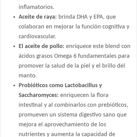
inflamatorios.
Iron Pet Premium Perro Adulto Mediano y Grande
Jager Perro Adulto
Aceite de raya:
brinda DHA y EPA, que
Jaspe Perro Adulto
colaboran en mejorar la función cognitiva y
Jaspe Premium Perro Adulto
cardiovascular.
Jaspe Premium Perro Criadores
El aceite de pollo:
enriquece este blend con
Keiko Max Perro Adulto Mediano y Grande
ácidos grasos Omega 6 fundamentales para
Keiko Perro Adulto de Raza Mediana y Grande Mix
promover la salud de la piel y el brillo del
Keiko Perro Adulto de Raza Mediana y Grande sabor Carne
manto.
Ken-L Perro Adulto de Raza Mediana y Grande
Kongo Gold Perro Adulto Medianos y Grandes
Probióticos como Lactobacillus y
Kongo Perro Adulto Medianos y Grandes
Saccharomyces:
enriquecen la flora
Maintenance Criadores Perro Adulto Carne y Pollo
intestinal y al combinarlos con prebióticos,
Manada Perro Adulto Mediano y Grande
promueven un sistema digestivo sano que
Mapu Perro Adulto Mediano y Grande
mejora el aprovechamiento de los
Master Crock Perro Adulto Raza Mediana y Grande
nutrientes y aumenta la capacidad de
Max Pet Perro Adulto Mordida Grande