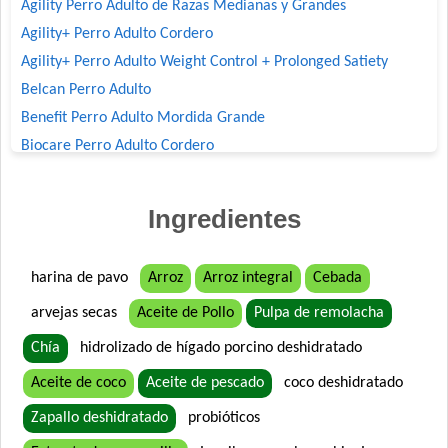
Agility Perro Adulto de Razas Medianas y Grandes
Agility+ Perro Adulto Cordero
Agility+ Perro Adulto Weight Control + Prolonged Satiety
Belcan Perro Adulto
Benefit Perro Adulto Mordida Grande
Biocare Perro Adulto Cordero
Biomax Perro Adulto
Black Bones Perro Adulto
Ingredientes
Bonelo Perro Adulto de Razas Medianas y Grandes
Boorton Perro Adulto
harina de pavo
Arroz
Arroz integral
Cebada
Brio Perro Adulto
arvejas secas
Aceite de Pollo
Pulpa de remolacha
Cacique Nahuel Perro Adulto
Can Active Perro Adulto Mordida Grande
Chía
hidrolizado de hígado porcino deshidratado
Capitán Perro Adulto
Aceite de coco
Aceite de pescado
coco deshidratado
Cari Amici Perro Adulto Carne, Pollo y Vegetales
Zapallo deshidratado
probióticos
Cari Amici Perro Sabor Carnes Argentinas