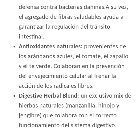
defensa contra bacterias dañinas.A su vez,
Maxxium Perro Adulto Cordero Patagónico y Arroz
Maxxium Perro Adulto Pollo de Campo y Arroz
el agregado de fibras saludables ayuda a
Mi Amigo Perro Adulto
garantizar la regulación del tránsito
MisterPet High Performance
intestinal.
MisterPet Perro Adulto Control de Peso
Antioxidantes naturales:
provenientes de
MisterPet Perro Adulto Mordida Grande
los arándanos azules, el tomate, el zapallo
Montañés Perro Adulto Mordida Grande
y el té verde. Colaboran en la prevención
Natural Meat Perro Adulto
del envejecimiento celular al frenar la
Nature Perro Adulto Medianos y Grandes
NutriCare Perro Adulto Mediano y Grande
acción de los radicales libres.
Nutribon Plus Perro Adulto Criadores
Digestive Herbal Blend:
un exclusivo mix de
Nutribon Plus Perro Adulto Grande y Mediano
hierbas naturales (manzanilla, hinojo y
Nutribon XQ Adulto de Raza Mediana y Grande
jengibre) que colabora con el correcto
Nutribon XQ Control de Peso
funcionamiento del sistema digestivo.
Nutrique Healthy Weight Dog
Nutrique Large Young Adult Dog