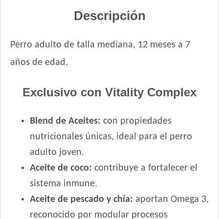
Fawna Perro Adulto Light
Descripción
Fawna Perro Adulto Mordida Mediana y Grande
Ganacan Perro Adulto Mix Carne, Hígado y Pollo
Ganacan Perro Adulto sabor Carne
Perro adulto de talla mediana, 12 meses a 7
Gandum Perro Adulto
años de edad.
Gaucho Perro Adulto
Gooster Perro Adulto
Exclusivo con Vitality Complex
Gran Campeón Maintenance Perro Adulto Mordida Grande
Gran Campeón Perro Adulto Mordida Grande Carne, Pollo y
Blend de Aceites:
con propiedades
Cereales
Gran Pastor Perro Criadores
nutricionales únicas, ideal para el perro
HOP! Perro Adulto Mediano y Grande
adulto joven.
Handler Perro Adulto Mediano y Grande
Aceite de coco:
contribuye a fortalecer el
High Pro Criadores Perro Adulto
sistema inmune.
High Pro Perro Adulto Cordero
Aceite de pescado y chía:
aportan Omega 3,
Infinity Adulto Razas Medianas y Grandes
reconocido por modular procesos
Iron Pet Perro Adultos de Razas Medianas y Grandes