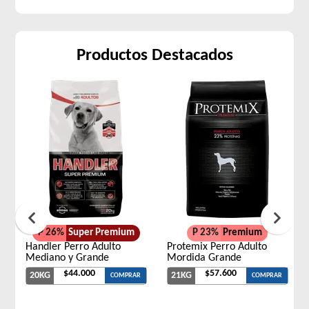
Productos Destacados
P 26%
Super Premium
P 23%
Premium
Handler Perro Adulto
Protemix Perro Adulto
Mediano y Grande
Mordida Grande
$44.000
$57.600
20KG
21KG
COMPRAR
COMPRAR