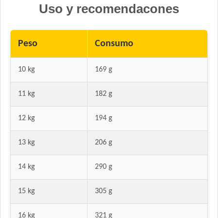
Uso y recomendacones
Nutrique Skin Sensitivity
Odwalla Perro Adulto
Old Prince Equilibrium Perro Adulto Control de peso Pollo y
Peso
Consumo
Arroz
Old Prince Equilibrium Perro Adulto Medianos y Grandes
10 kg
169 g
Old Prince Premium Adultos
Old Prince Premium Adultos Cordero y Arroz
11 kg
182 g
Old Prince Proteínas Noveles Perro Adulto Cerdo y Legumbres
Naturales
12 kg
194 g
Old Prince Proteínas Noveles Perro Adulto Cordero y Arroz
Integral
13 kg
206 g
Old Prince Proteínas Noveles Perro Adulto Light Cordero y
Arroz Integral
14 kg
290 g
One Perro Adulto Medianos y Grandes Pollo y Carne
One Perro Adulto Medianos y Grandes Pollo y Cordero
15 kg
305 g
Origen Perro Adulto
Pachá Adultos Mix Carne y Pollo
16 kg
321 g