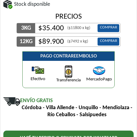
Stock disponible
PRECIOS
$
35.400
3KG
COMPRAR
($11800 x kg)
$
89.900
12KG
COMPRAR
($7492 x kg)
PAGO CONTRAREEMBOLSO
Efectivo
MercadoPago
Transferencia
ENVÍO GRATIS
Córdoba - Villa Allende - Unquillo - Mendiolaza -
Río Ceballos - Salsipuedes