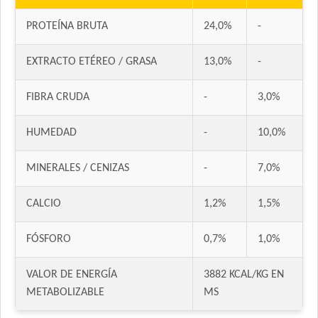
Ducho Adultos
Eminent Perro Adulto
PROTEÍNA BRUTA
24,0%
-
Estampa Criadores Perro Adulto de Raza Mediana y Grande
EXTRACTO ETÉREO / GRASA
13,0%
-
Estampa Plus Perro Adulto de Raza Mediana y Grande
Eukanuba Adult Large Breed
FIBRA CRUDA
-
3,0%
Eukanuba Adult Medium Breed
Eukanuba Adult Medium Lamb (Cordero)
HUMEDAD
-
10,0%
Eukanuba Fit Body Weight Control Medium Breed
Eukanuba Premium Performance Adult
MINERALES / CENIZAS
-
7,0%
Evolution Super Premium Perro de Razas Medianas y Grandes
Exact Perro Adulto
CALCIO
1,2%
1,5%
Exact Premium Perro Adulto
FÓSFORO
0,7%
1,0%
Excellent Mantenimiento Perro Adulto
Excellent Perro Adulto Razas Medianas y Grandes
VALOR DE ENERGÍA
3882 KCAL/KG EN
Excellent Perro Adulto Skin Care con Cordero
METABOLIZABLE
MS
Excellent Perro Adulto con Sobrepeso