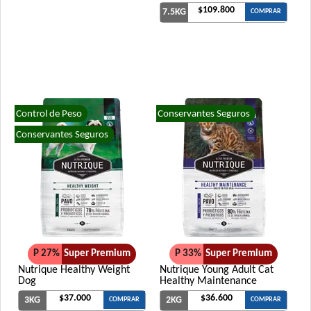
$109.800
7.5KG
COMPRAR
Control de Peso
Conservantes Seguros
Conservantes Seguros
P 27%
Super Premium
P 33%
Super Premium
Nutrique Healthy Weight
Nutrique Young Adult Cat
Dog
Healthy Maintenance
$37.000
$36.600
3KG
2KG
COMPRAR
COMPRAR