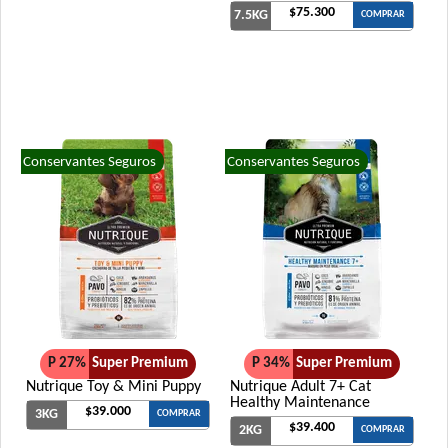
$75.300
7.5KG
COMPRAR
Conservantes Seguros
Conservantes Seguros
P 27%
Super Premium
P 34%
Super Premium
Nutrique Toy & Mini Puppy
Nutrique Adult 7+ Cat
Healthy Maintenance
$39.000
3KG
COMPRAR
$39.400
2KG
COMPRAR