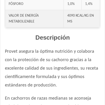
Grandes
FÓSFORO
1,0%
1,4%
Old Prince Proteínas Noveles Perro Cachorro Cordero y Arroz
Integral
VALOR DE ENERGÍA
4090 KCAL/KG EN
Pampa Perro Cachorro
METABOLIZABLE
MS
Pedigree Perro Cachorro Sabor Carne Y Pollo
Pro Plan Perro Cachorro Raza Grande
Descripción
Pro Plan Perro Cachorro Raza Mediana
Profesional Vet Premium Perro Cachorro Mordida Grande
Provet asegura la óptima nutrición y colabora
Protemix Perro Cachorro
Pupy Food Perro Cachorro
con la protección de su cachorro gracias a la
Raza Perro Cachorro sabor Carne, Cereales y Leche
excelente calidad de sus ingredientes, su receta
Royal Canin Club Performance Junior
científicamente formulada y sus óptimos
Royal Canin Perro Giant Junior
estándares de producción.
Royal Canin Perro Giant Puppy
Royal Canin Perro Giant Starter Mother & Babydog
En cachorros de razas medianas se aconseja
Royal Canin Perro Maxi Puppy