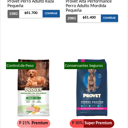
Provet Perro Adulto Raza
Provet Alta Performance
Pequeña
Perro Adulto Mordida
Pequeña
$61.700
15KG
COMPRAR
$61.400
20KG
COMPRAR
Control de Peso
Conservantes Seguros
P 21%
Premium
P 30%
Super Premium