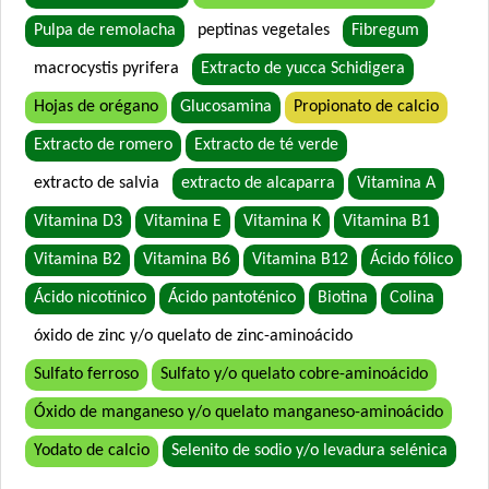
Eukanuba Puppy Medium Breed
Pulpa de remolacha
peptinas vegetales
Fibregum
Eukanuba Puppy Medium Lamb (Cordero)
macrocystis pyrifera
Extracto de yucca Schidigera
Exact Perros Cachorros
Hojas de orégano
Glucosamina
Propionato de calcio
Exact Premium Perro Cachorro
Excellent Perro Cachorro Razas Medianas y Grandes
Extracto de romero
Extracto de té verde
Excellent Puppy Crecimiento
extracto de salvia
extracto de alcaparra
Vitamina A
Fawna Cachorro Mordida Mediana y Grande
Vitamina D3
Vitamina E
Vitamina K
Vitamina B1
Ganacan Perro Cachorro Leche y Carne
Vitamina B2
Vitamina B6
Vitamina B12
Ácido fólico
Gandum Perro Cachorro
HOP! Perro Cachorro Mediano y Grande
Ácido nicotínico
Ácido pantoténico
Biotina
Colina
Handler Perro Cachorro
óxido de zinc y/o quelato de zinc-aminoácido
Jager Perro Cachorro
Sulfato ferroso
Sulfato y/o quelato cobre-aminoácido
Jaspe Premium Perro Cachorro
Óxido de manganeso y/o quelato manganeso-aminoácido
Ken-L Perro Cachorro de Raza Mediana y Grande
Kongo Gold Perro Cachorro Todas las Razas
Yodato de calcio
Selenito de sodio y/o levadura selénica
Kongo Perro Cachorro Todas las Razas