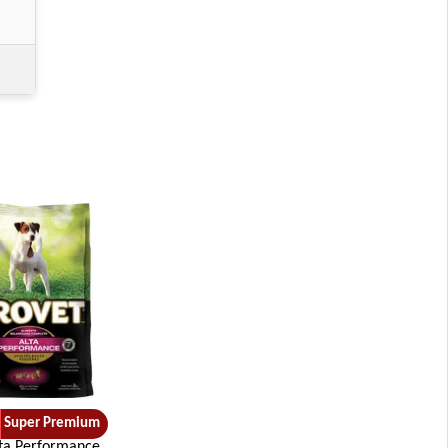
Grande
a
eña
Mediana y Grande
na y Grande
ñas
Super Premium
lta Performance