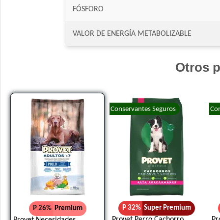
FÓSFORO
VALOR DE ENERGÍA METABOLIZABLE
Otros p
Conservantes Seguros
Con
P 32%
Super Premium
P 26%
Premium
Provet Perro Cachorro
Pr