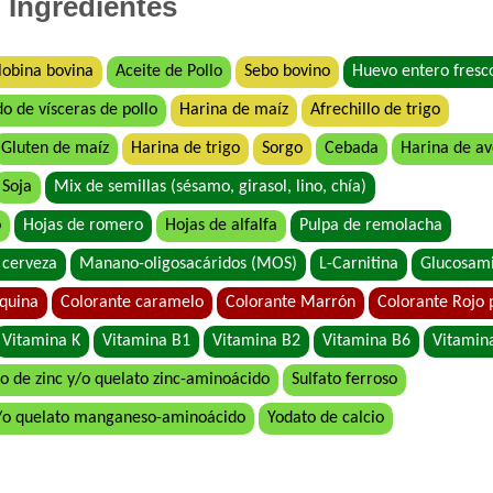
Ingredientes
Biocare Perro Adulto Cordero
Biocare Perro Adulto Raza Pequeña Corde
obina bovina
Aceite de Pollo
Sebo bovino
Huevo entero fresc
Biomax Perro Adulto
do de vísceras de pollo
Harina de maíz
Afrechillo de trigo
Biomax Perro Adulto de Raza Pequeña
Black Bones Perro Adulto
Gluten de maíz
Harina de trigo
Sorgo
Cebada
Harina de a
Bonelo Perro Adulto de Raza Pequeña
Soja
Mix de semillas (sésamo, girasol, lino, chía)
Bonelo Perro Adulto de Razas Medianas y
o
Hojas de romero
Hojas de alfalfa
Pulpa de remolacha
Bonzo Perro Adulto de Todos los Tamaños
 cerveza
Manano-oligosacáridos (MOS)
L-Carnitina
Glucosam
Boorton Perro Adulto
Brio Perro Adulto
iquina
Colorante caramelo
Colorante Marrón
Colorante Rojo 
Cacique Nahuel Perro Adulto
Vitamina K
Vitamina B1
Vitamina B2
Vitamina B6
Vitamin
Can Active Perro Adulto Mordida Grande
o de zinc y/o quelato zinc-aminoácido
Sulfato ferroso
Canican Arroz Saborizado para Perro Adult
/o quelato manganeso-aminoácido
Yodato de calcio
Capitán Perro Adulto
Cari Amici Perro Adulto Carne, Pollo y Veg
Cari Amici Perro Adulto de Raza Pequeña S