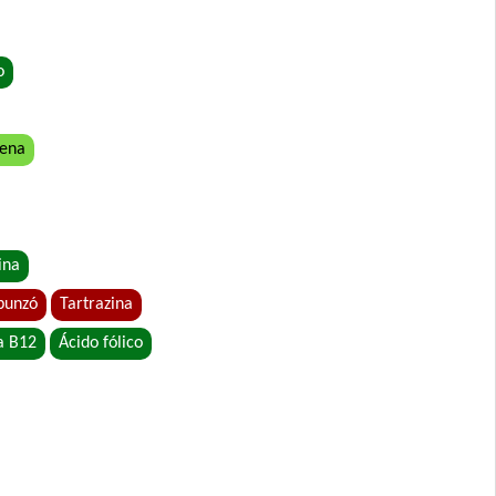
ro
o
vena
 Grandes
ina
punzó
Tartrazina
a B12
Ácido fólico
o
etales
abor Carne, Pollo y