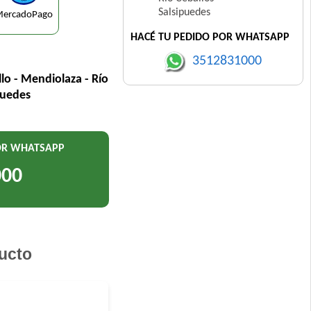
Salsipuedes
ercadoPago
HACÉ TU PEDIDO POR WHATSAPP
3512831000
llo - Mendiolaza - Río
puedes
POR WHATSAPP
000
ucto