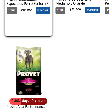
Provet Necesidades
Mediano y Grande
Pe
Especiales Perro Senior +7
$52.900
$46.500
15KG
1
15KG
COMPRAR
COMPRAR
P 30%
Super Premium
Provet Alta Performance