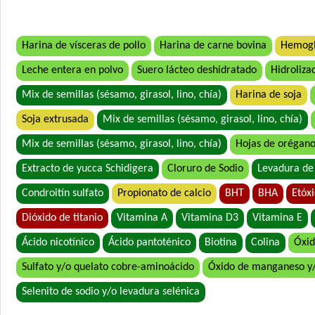
Harina de vísceras de pollo
Harina de carne bovina
Hemogl
Leche entera en polvo
Suero lácteo deshidratado
Hidroliza
Mix de semillas (sésamo, girasol, lino, chía)
Harina de soja
Soja extrusada
Mix de semillas (sésamo, girasol, lino, chía)
Mix de semillas (sésamo, girasol, lino, chía)
Hojas de orégan
Extracto de yucca Schidigera
Cloruro de Sodio
Levadura de
Condroitín sulfato
Propionato de calcio
BHT
BHA
Etóx
Dióxido de titanio
Vitamina A
Vitamina D3
Vitamina E
Ácido nicotínico
Ácido pantoténico
Biotina
Colina
Óxid
Sulfato y/o quelato cobre-aminoácido
Óxido de manganeso y
Selenito de sodio y/o levadura selénica