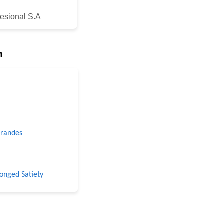
fesional S.A
n
Grandes
longed Satiety