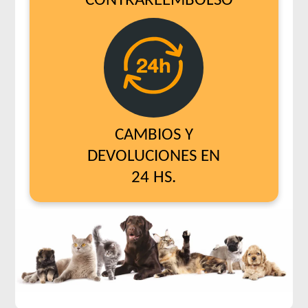
CONTRAREEMBOLSO
Royal Canin Gato Veterinary Urinary S/O
Royal Canin Gato Veterinary Calm
Royal Canin Gato Veterinary Castrado Weight Control
Royal Canin Gato Veterinary Diabetic
Royal Canin Gato Veterinary Hypoallergenic
Royal Canin Gato Veterinary Renal
Royal Canin Gato Veterinary Satiety Support Weight
CAMBIOS Y
Management
DEVOLUCIONES EN
Sabrositos Adultos Pescado
Sabrositos Gato Adulto Mix
24 HS.
Sieger Criadores Gato All in One
Sieger Gato Adulto
Sieger Gato Castrado Indoor
Sieger Gato Dermaprotect
Sieger Gato Hairball & Stress Control
Sieger Gato Reducido en Calorías
Sieger Gato Urinary