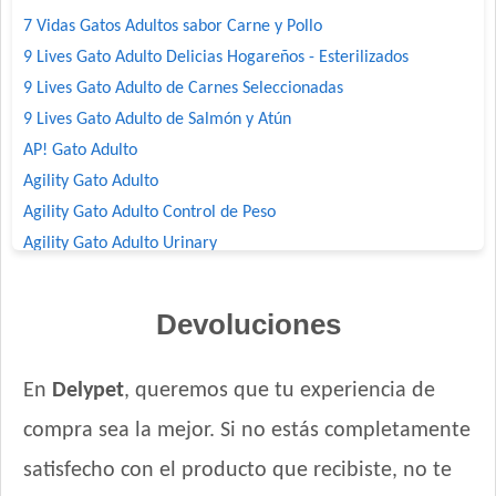
7 Vidas Gatos Adultos sabor Carne y Pollo
9 Lives Gato Adulto Delicias Hogareños - Esterilizados
9 Lives Gato Adulto de Carnes Seleccionadas
9 Lives Gato Adulto de Salmón y Atún
AP! Gato Adulto
Agility Gato Adulto
Agility Gato Adulto Control de Peso
Agility Gato Adulto Urinary
Agility+ Gato Adulto Salmón
Agility+ Gato Weight Control + Prolonged Satiety
Devoluciones
Benefit Gato Adulto
Bonelo Gato Adulto
En
Delypet
, queremos que tu experiencia de
Bonelo Gato Adulto
compra sea la mejor. Si no estás completamente
Brio Gato Adulto
Capitán Gato Adulto
satisfecho con el producto que recibiste, no te
Cari Amici Gato Adulto Sabor Carne, Pollo y Atún