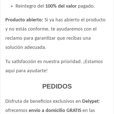
Reintegro del
100% del valor
pagado.
Excellent Gato Adulto
Excellent Gato Adulto Sterilized
Producto abierto:
Si ya has abierto el producto
Excellent Gato Adulto Urinary
Excellent Gato Adulto con Piel Sensible
y no estás conforme, te ayudaremos con el
Excellent Mantenimiento Gato Adulto
reclamo para garantizar que recibas una
Fawna Gato Adulto
solución adecuada.
Fawna Gato Esterilizado
Fawna Gato Urinario
Tu satisfacción es nuestra prioridad. ¡Estamos
Felix Megamix Gato Adulto
Ganacat Gato Adulto Mix
aquí para ayudarte!
Ganacat Gato Adulto sabor Pescado
PEDIDOS
Gandum Gato Adulto
Gati Gato Adulto sabor Carne y Pollo
Gati Gato Adulto sabor Pescado y Salmón a la Primavera
Disfruta de beneficios exclusivos en
Delypet
:
Gaucho Gato Pescado
ofrecemos
envío a domicilio GRATIS
en las
Gran Campeón Gato Adulto