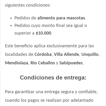
siguientes condiciones:
Handler Gato Adulto
Handler Gato Adulto Urinary
Pedidos de
alimento para mascotas
.
Infinity Gato Adulto
Pedidos cuyo monto final sea igual o
Iron Pet Gato Adulto
Jaspe Gato Adulto
superior a
$10.000
.
Jaspe Premium Gato Adulto
Kedi Special Care
Este beneficio aplica exclusivamente para las
Keiko Gato Adulto Mix de Pescados
localidades de
Córdoba
,
Villa Allende
,
Unquillo
,
Ken-l Gato Adulto
Mendiolaza
,
Río Ceballos
y
Salsipuedes
.
Kongo Gato Adulto sabor Carne y Pollo
Kongo Gato Adulto sabor Salmón y Atún
Condiciones de entrega:
Maintenance Criadores Gato Adulto
Maussy Gatos Adultos Mix Pescado
Para garantizar una entrega segura y confiable,
Max Pet Gato Adulto
Maxxium Gato Trucha Patagónica
cuando los pagos se realizan por adelantado
Mi Amigo Gato Adulto