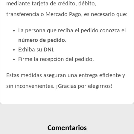
mediante tarjeta de crédito, débito,
MisterPet Gato Adulto
transferencia o Mercado Pago, es necesario que:
Montañés Gato Adulto
NutriCare Gato Adulto
La persona que reciba el pedido conozca el
Nutribon Plus Gato Adulto
número de pedido
.
Nutribon XQ Gato Adulto
Nutribon XQ Urinary
Exhiba su
DNI
.
Nutrique Urinary Care Cat
Firme la recepción del pedido.
Nutrique Young Adult Cat Healthy Maintenance
Nutrique Young Adult Cat Sterilised / Healthy Weight
Estas medidas aseguran una entrega eficiente y
Old Prince Equilibrium Gato Adulto
sin inconvenientes. ¡Gracias por elegirnos!
Old Prince Equilibrium Gato Adulto Esterilizado
Old Prince Equilibrium Gato Adulto Urinario
Old Prince Premium Gato Adulto
Old Prince Proteínas Noveles Gato Adulto Cordero y Arroz
Integral
Comentarios
Old Prince Proteínas Noveles Gato Adulto Esterilizado Cordero