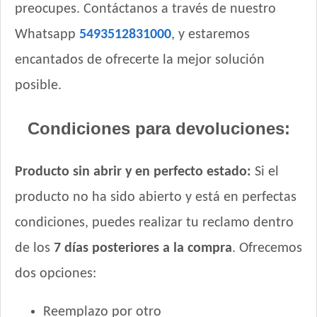
preocupes. Contáctanos a través de nuestro
Cari Amici Gato Adulto Sabor Pescados
Whatsapp
5493512831000
, y estaremos
Cat Chow Gato Adulto Sabor Carne y Pollo
Cat Chow Gato Adulto sabor Pescado y Pollo
encantados de ofrecerte la mejor solución
Cat Chow Gato Esterilizado sabor Pescado con Defense Plus
posible.
Cat Selection Etiqueta Negra Urinay
Cat Selection Premium Gato Adulto
Condiciones para devoluciones:
Catlike Adultos
Catpro Adultos Ph Control
Producto sin abrir y en perfecto estado:
Si el
Catpro Castrados
Crianza Gato Adulto
producto no ha sido abierto y está en perfectas
Deleita Gato Adulto
condiciones, puedes realizar tu reclamo dentro
Eminent Gato Adulto
de los
7 días posteriores a la compra
. Ofrecemos
Estampa Plus Gato Adulto
dos opciones:
Evolution Gato Adulto
Exact Gato Adulto
Reemplazo por otro
Exact Premium Gato Adulto Urinario