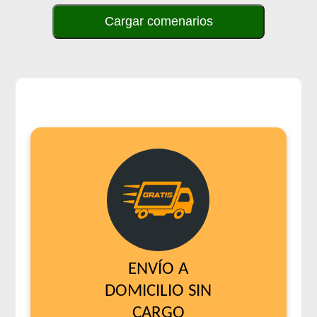
y Arroz Integral
Cargar comenarios
Pampa Gato Adulto
Pipón Pipón Gato Adulto
Pro Plan Gato Adulto
Pro Plan Gato Adulto Esterilizado con Carne de Salmón
Pro Plan Gato Adulto Live Clear Reductor de Alérgenos
Pro Plan Gato Adulto Piel & Estómago Sensible
Pro Plan Gato Adulto Urinary
Pro Plan Veterinary Diets Gato Adulto Gastrointestinal
Pro Plan Veterinary Diets Gato Adulto Renal Etapa Avanzada
Pro Plan Veterinary Diets Gato Adulto Urinary
Pro Plan Veterinary Diets Gato Adulto con Sobrepeso
Profesional Vet Premium Gato Adulto
Profesional Vet Super Premium Gato Adulto Urinary
ENVÍO A
Pupy Food Gato Adulto
DOMICILIO SIN
Raza Gato Adulto sabor Carne, Pescado y Arroz
CARGO