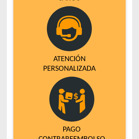
Raza Gato Adulto sabor Pescado
Raza Gato Adulto sabor Pollo y Leche
Raza Gato Castrado
Royal Canin Gato Care Appetite Control
Royal Canin Gato Care Digestive
Royal Canin Gato Care Hair & Skin
Royal Canin Gato Care Hairball
ATENCIÓN
Royal Canin Gato Care Urinary
PERSONALIZADA
Royal Canin Gato Care Weight
Royal Canin Gato Exigent
Royal Canin Gato Fit
Royal Canin Gato Indoor
Royal Canin Gato Indoor Long Hair - Pelo Largo
Royal Canin Gato Raza Persian Adulto
Royal Canin Gato Raza Siamese Adulto
PAGO
Royal Canin Gato Sensible