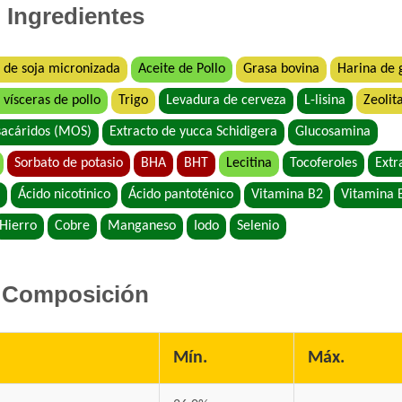
Benefit Perro Adulto Mordida Pequeña
Ingredientes
Biocare Perro Adulto Cordero
Biocare Perro Adulto Raza Pequeña Corde
 de soja micronizada
Aceite de Pollo
Grasa bovina
Harina de
Biomax Perro Adulto
 vísceras de pollo
Trigo
Levadura de cerveza
L-lisina
Zeolit
Biomax Perro Adulto de Raza Pequeña
Black Bones Perro Adulto
acáridos (MOS)
Extracto de yucca Schidigera
Glucosamina
Bonelo Perro Adulto de Raza Pequeña
Sorbato de potasio
BHA
BHT
Lecitina
Tocoferoles
Extr
Bonelo Perro Adulto de Razas Medianas y
Ácido nicotínico
Ácido pantoténico
Vitamina B2
Vitamina 
Bonzo Perro Adulto de Todos los Tamaños
Hierro
Cobre
Manganeso
Iodo
Selenio
Boorton Perro Adulto
Brio Perro Adulto
Cacique Nahuel Perro Adulto
Composición
Can Active Perro Adulto Mordida Grande
Canican Arroz Saborizado para Perro Adult
Capitán Perro Adulto
Mín.
Máx.
Cari Amici Perro Adulto Carne, Pollo y Veg