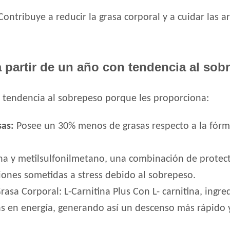
Dog Selection Etiqueta Negra Mediano y 
ontribuye a reducir la grasa corporal y a cuidar las a
Dog Selection Etiqueta Negra Raza Pequeñ
Dog Selection Premium Adultos
Dog Selection Premium Adultos Raza Pequ
a partir de un año con tendencia al sob
DogPro Perro Adulto
Dogpro Adulto Mini
Dogpro Mordida Pequeña
n tendencia al sobrepeso porque les proporciona:
Dogpro Reduced Calories
sas:
Posee un 30% menos de grasas respecto a la fór
Dogui Perro Adulto
Dr. Cossia Solidario Perro Adulto
Ducho Adultos
a y metilsulfonilmetano, una combinación de protecto
Eminent Perro Adulto
ciones sometidas a stress debido al sobrepeso.
Estampa Criadores Perro Adulto de Raza 
rasa Corporal: L-Carnitina Plus Con L- carnitina, ingr
Estampa Plus Perro Adulto de Raza Media
las en energía, generando así un descenso más rápido 
Estampa Plus Perro Adulto de Razas peque
Eukanuba Adult Large Breed