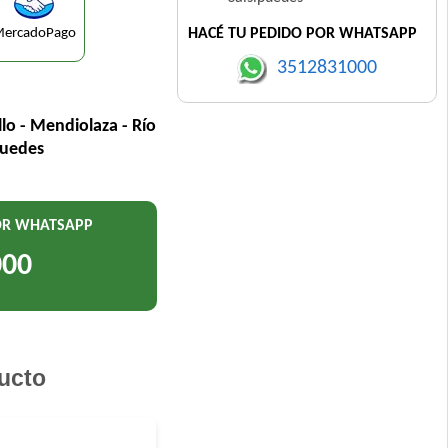
ercadoPago
HACÉ TU PEDIDO POR WHATSAPP
3512831000
llo - Mendiolaza - Río
puedes
POR WHATSAPP
000
ucto