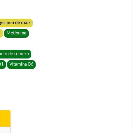
ro
 germen de maíz
a
Metionina
acto de romero
 Grandes
B1
Vitamina B6
o
etales