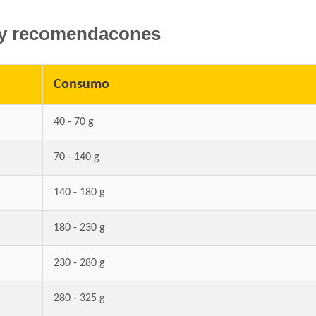
Eukanuba Adult Medium Breed
y recomendacones
Eukanuba Adult Medium Lamb (Cordero)
Eukanuba Adult Small Breed
Eukanuba Fit Body Weight Control Large B
Consumo
Eukanuba Fit Body Weight Control Mediu
Eukanuba Fit Body Weight Control Small B
40 - 70 g
Eukanuba Premium Performance Adult
Evolution Super Premium Perro de Razas 
70 - 140 g
Evolution Super Premium Perro de Razas 
140 - 180 g
Exact Perro Adulto
Exact Premium Perro Adulto
180 - 230 g
Excellent Mantenimiento Perro Adulto
Excellent Perro Adulto Razas Medianas y 
230 - 280 g
Excellent Perro Adulto Skin Care con Cord
Excellent Perro Adulto con Sobrepeso
280 - 325 g
Excellent Perro Adulto de Razas Pequeñas