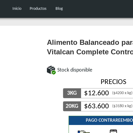
Inicio
Productos
Blog
Alimento Balanceado par
Vitalcan Complete Contr
Stock disponible
PRECIOS
$
12.600
3KG
($4200 x kg)
$
63.600
20KG
($3180 x kg)
PAGO CONTRAREEMBO