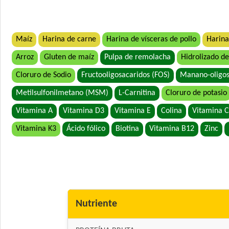
Maíz
Harina de carne
Harina de vísceras de pollo
Harina
Arroz
Gluten de maíz
Pulpa de remolacha
Hidrolizado de
Cloruro de Sodio
Fructooligosacaridos (FOS)
Manano-oligos
Metilsulfonilmetano (MSM)
L-Carnitina
Cloruro de potasio
Vitamina A
Vitamina D3
Vitamina E
Colina
Vitamina C
Vitamina K3
Ácido fólico
Biotina
Vitamina B12
Zinc
Nutriente