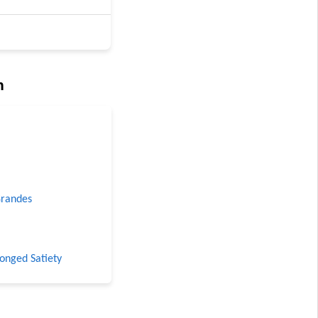
n
Grandes
longed Satiety