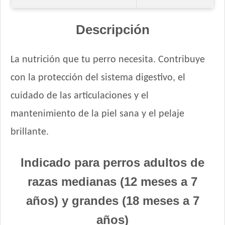
Fawna Perro Adulto Mordida Mediana y Grande
Ganacan Perro Adulto Mix Carne, Hígado y Pollo
Descripción
Ganacan Perro Adulto sabor Carne
Gandum Perro Adulto
La nutrición que tu perro necesita. Contribuye
Gaucho Perro Adulto
con la protección del sistema digestivo, el
Gooster Perro Adulto
Gran Campeón Maintenance Perro Adulto Mordida Grande
cuidado de las articulaciones y el
Gran Campeón Perro Adulto Mordida Grande Carne, Pollo y
mantenimiento de la piel sana y el pelaje
Cereales
brillante.
Gran Pastor Perro Criadores
HOP! Perro Adulto Mediano y Grande
Indicado para perros adultos de
Handler Perro Adulto Mediano y Grande
High Pro Criadores Perro Adulto
razas medianas (12 meses a 7
High Pro Perro Adulto Cordero
años) y grandes (18 meses a 7
Infinity Adulto Razas Medianas y Grandes
Iron Pet Perro Adultos de Razas Medianas y Grandes
años)