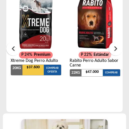
P 24%
Premium
P 22%
Estándar
Xtreme Dog Perro Adulto
Rabito Perro Adulto Sabor
Carne
$37.600
20KG
COMPRAR
$47.000
OFERTA
22KG
COMPRAR