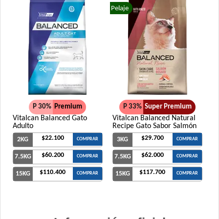
Xtreme Dog Perro Adulto
Pelaje
Zimpi Perro Adulto
P 30%
Premium
P 33%
Super Premium
Vitalcan Balanced Gato
Vitalcan Balanced Natural
Adulto
Recipe Gato Sabor Salmón
$22.100
$29.700
2KG
3KG
COMPRAR
COMPRAR
$60.200
$62.000
7.5KG
7.5KG
COMPRAR
COMPRAR
$110.400
$117.700
15KG
15KG
COMPRAR
COMPRAR