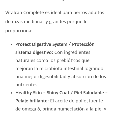
Iron Pet Premium Perro Adulto Mediano y Grande
Jager Perro Adulto
Vitalcan Complete es ideal para perros adultos
Jaspe Perro Adulto
de razas medianas y grandes porque les
Jaspe Premium Perro Adulto
proporciona:
Jaspe Premium Perro Criadores
Keiko Max Perro Adulto Mediano y Grande
Protect Digestive System / Protección
Keiko Perro Adulto de Raza Mediana y Grande Mix
Keiko Perro Adulto de Raza Mediana y Grande sabor Carne
sistema digestivo:
Con ingredientes
Ken-L Perro Adulto de Raza Mediana y Grande
naturales como los prebióticos que
Kongo Gold Perro Adulto Medianos y Grandes
mejoran la microbiota intestinal logrando
Kongo Perro Adulto Medianos y Grandes
una mejor digestibilidad y absorción de los
Maintenance Criadores Perro Adulto Carne y Pollo
nutrientes.
Manada Perro Adulto Mediano y Grande
Healthy Skin – Shiny Coat / Piel Saludable –
Mapu Perro Adulto Mediano y Grande
Pelaje brillante:
El aceite de pollo, fuente
Master Crock Perro Adulto Raza Mediana y Grande
Max Pet Perro Adulto Mordida Grande
de omega 6, brinda humectación a la piel y