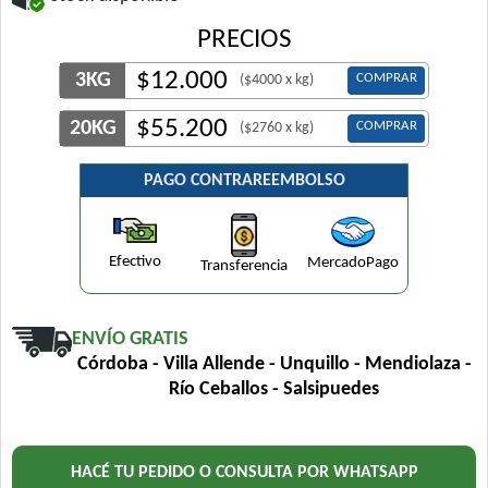
PRECIOS
$
12.000
3KG
COMPRAR
($4000 x kg)
$
55.200
20KG
COMPRAR
($2760 x kg)
PAGO CONTRAREEMBOLSO
Efectivo
MercadoPago
Transferencia
ENVÍO GRATIS
Córdoba - Villa Allende - Unquillo - Mendiolaza -
Río Ceballos - Salsipuedes
HACÉ TU PEDIDO O CONSULTA POR WHATSAPP