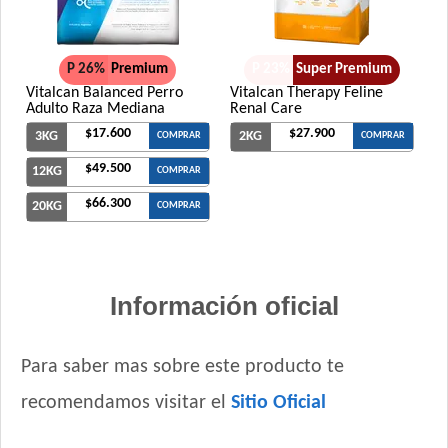
P 26%
Premium
P 23%
Super Premium
Vitalcan Balanced Perro
Vitalcan Therapy Feline
Adulto Raza Mediana
Renal Care
$17.600
$27.900
3KG
2KG
COMPRAR
COMPRAR
$49.500
12KG
COMPRAR
$66.300
20KG
COMPRAR
Información oficial
Para saber mas sobre este producto te
recomendamos visitar el
Sitio Oficial