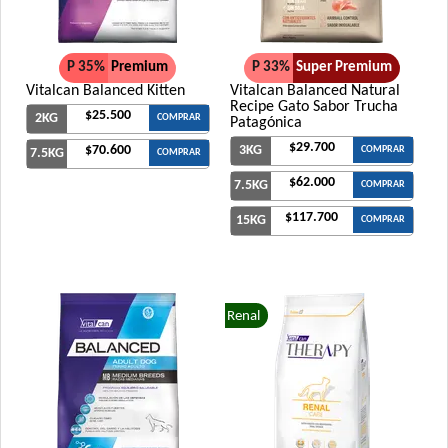
P 35%
Premium
P 33%
Super Premium
Vitalcan Balanced Kitten
Vitalcan Balanced Natural
Recipe Gato Sabor Trucha
$25.500
2KG
COMPRAR
Patagónica
$29.700
$70.600
3KG
COMPRAR
7.5KG
COMPRAR
$62.000
7.5KG
COMPRAR
$117.700
15KG
COMPRAR
Renal