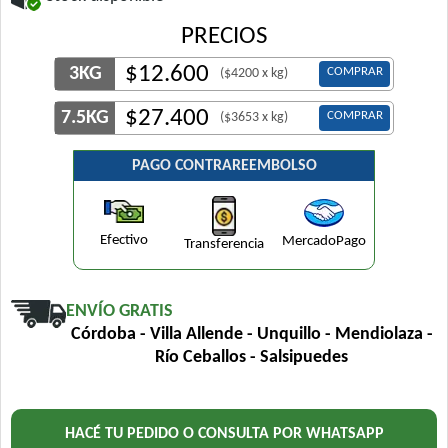
PRECIOS
$
12.600
3KG
COMPRAR
($4200 x kg)
$
27.400
7.5KG
COMPRAR
($3653 x kg)
PAGO CONTRAREEMBOLSO
Efectivo
MercadoPago
Transferencia
ENVÍO GRATIS
Córdoba - Villa Allende - Unquillo - Mendiolaza -
Río Ceballos - Salsipuedes
HACÉ TU PEDIDO O CONSULTA POR WHATSAPP