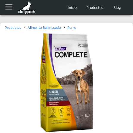
Inicio
Productos
Blog
Productos
>
Alimento Balanceado
>
Perro