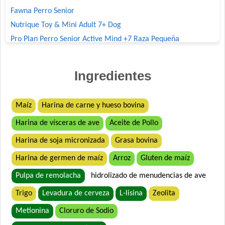
Fawna Perro Senior
Nutrique Toy & Mini Adult 7+ Dog
Pro Plan Perro Senior Active Mind +7 Raza Pequeña
Provet Necesidades Especiales Perro Senior +7
Royal Canin Perro Mini Adulto 8+
Ingredientes
Sieger Perro Senior Raza Pequeña
Top Nutrition Perro Senior Raza Pequeña
Maíz
Harina de carne y hueso bovina
Vitalcan Balanced Perro Senior Raza Pequeña
Harina de vísceras de ave
Aceite de Pollo
Vitalcan Complete Perro Senior All Brends
Harina de soja micronizada
Grasa bovina
Harina de germen de maíz
Arroz
Gluten de maíz
Pulpa de remolacha
hidrolizado de menudencias de ave
Trigo
Levadura de cerveza
L-lisina
Zeolita
Metionina
Cloruro de Sodio