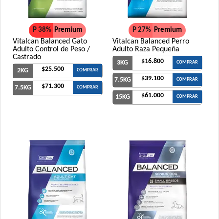
P 38%
Premium
P 27%
Premium
Vitalcan Balanced Gato
Vitalcan Balanced Perro
Adulto Control de Peso /
Adulto Raza Pequeña
Castrado
$16.800
3KG
COMPRAR
$25.500
2KG
COMPRAR
$39.100
7.5KG
COMPRAR
$71.300
7.5KG
COMPRAR
$61.000
15KG
COMPRAR