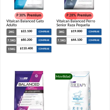
P 30%
Premium
P 28%
Premium
Vitalcan Balanced Gato
Vitalcan Balanced Perro
Adulto
Senior Raza Pequeña
$22.100
$19.000
2KG
3KG
COMPRAR
COMPRAR
$60.200
$44.100
7.5KG
7.5KG
COMPRAR
COMPRAR
$110.400
15KG
COMPRAR
Movilidad