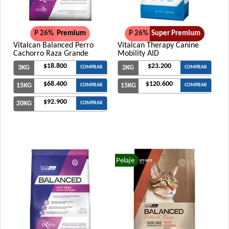
P 26%
Premium
P 26%
Super Premium
Vitalcan Balanced Perro
Vitalcan Therapy Canine
Cachorro Raza Grande
Mobility AID
$18.800
$23.200
3KG
2KG
COMPRAR
COMPRAR
$68.400
$120.600
15KG
15KG
COMPRAR
COMPRAR
$92.900
20KG
COMPRAR
Pelaje