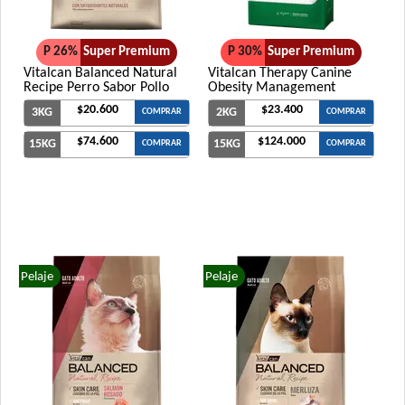
P 26%
Super Premium
P 30%
Super Premium
Vitalcan Balanced Natural
Vitalcan Therapy Canine
Recipe Perro Sabor Pollo
Obesity Management
$20.600
$23.400
3KG
2KG
COMPRAR
COMPRAR
$74.600
$124.000
15KG
15KG
COMPRAR
COMPRAR
Pelaje
Pelaje