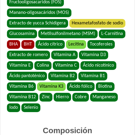
Fructooligosacaridos (FOS)
Manano-oligosacáridos (MOS)
Extracto de yucca Schidigera
Hexametafosfato de sodio
Glucosamina
Metilsulfonilmetano (MSM)
L-Carnitina
BHA
BHT
Ácido cítrico
Lecitina
Tocoferoles
Extracto de romero
Vitamina A
Vitamina D3
Vitamina E
Colina
Vitamina C
Ácido nicotínico
Ácido pantoténico
Vitamina B2
Vitamina B1
Vitamina B6
Vitamina K3
Ácido fólico
Biotina
Vitamina B12
Zinc
Hierro
Cobre
Manganeso
Iodo
Selenio
Composición