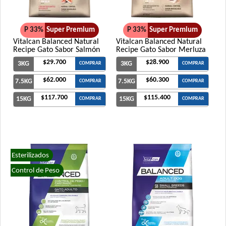
P 33%
Super Premium
P 33%
Super Premium
Vitalcan Balanced Natural
Vitalcan Balanced Natural
Recipe Gato Sabor Salmón
Recipe Gato Sabor Merluza
$29.700
$28.900
3KG
3KG
COMPRAR
COMPRAR
$62.000
$60.300
7.5KG
7.5KG
COMPRAR
COMPRAR
$117.700
$115.400
15KG
15KG
COMPRAR
COMPRAR
Esterilizados
Control de Peso