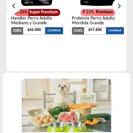
P 26%
Super Premium
P 23%
Premium
Handler Perro Adulto
Protemix Perro Adulto
Mediano y Grande
Mordida Grande
$44.000
$57.600
20KG
21KG
COMPRAR
COMPRAR