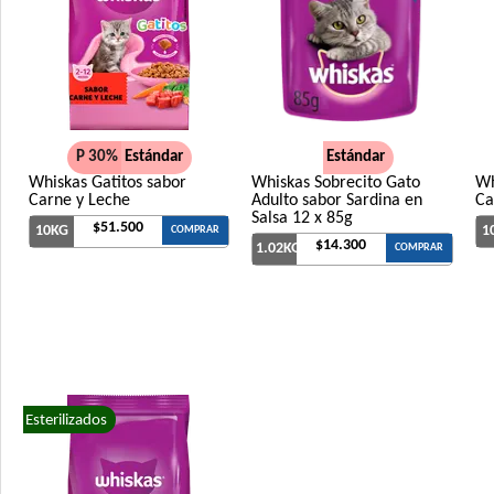
P 30%
Estándar
Estándar
Whiskas Gatitos sabor
Whiskas Sobrecito Gato
Wh
Carne y Leche
Adulto sabor Sardina en
Ca
Salsa 12 x 85g
$51.500
10KG
1
COMPRAR
$14.300
1.02KG
COMPRAR
Esterilizados