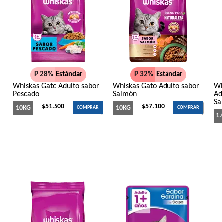
P 28%
Estándar
P 32%
Estándar
Whiskas Gato Adulto sabor
Whiskas Gato Adulto sabor
Wh
Pescado
Salmón
Ad
Sa
$51.500
$57.100
10KG
10KG
COMPRAR
COMPRAR
1