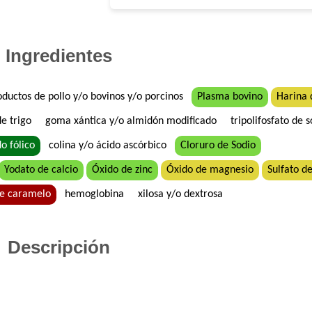
Ingredientes
ductos de pollo y/o bovinos y/o porcinos
Plasma bovino
Harina 
e trigo
goma xántica y/o almidón modificado
tripolifosfato de 
o fólico
colina y/o ácido ascórbico
Cloruro de Sodio
Yodato de calcio
Óxido de zinc
Óxido de magnesio
Sulfato 
te caramelo
hemoglobina
xilosa y/o dextrosa
Descripción