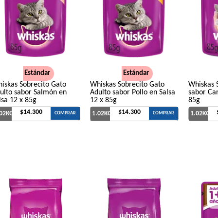
Estándar
Estándar
iskas Sobrecito Gato
Whiskas Sobrecito Gato
Whiskas S
ulto sabor Salmón en
Adulto sabor Pollo en Salsa
sabor Car
lsa 12 x 85g
12 x 85g
85g
$14.300
$14.300
.02KG
1.02KG
1.02KG
COMPRAR
COMPRAR