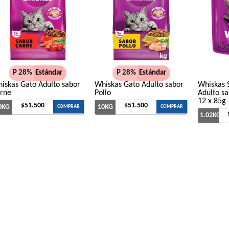
P 28%
Estándar
P 28%
Estándar
iskas Gato Adulto sabor
Whiskas Gato Adulto sabor
Whiskas 
rne
Pollo
Adulto sa
12 x 85g
$51.500
$51.500
0KG
10KG
COMPRAR
COMPRAR
1.02KG