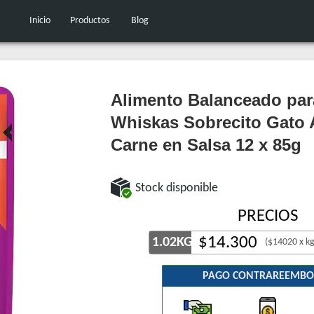
Inicio
Productos
Blog
Alimento Balanceado par
Whiskas Sobrecito Gato 
Carne en Salsa 12 x 85g
Stock disponible
PRECIOS
$
14.300
1.02KG
($14020 x kg
PAGO CONTRAREEMBO