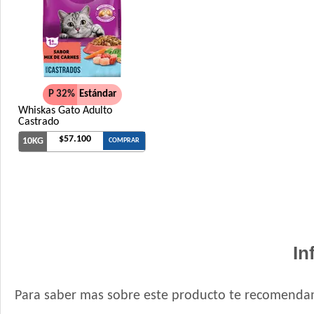
P 32%
Estándar
Whiskas Gato Adulto
Castrado
$57.100
10KG
COMPRAR
In
Para saber mas sobre este producto te recomendam