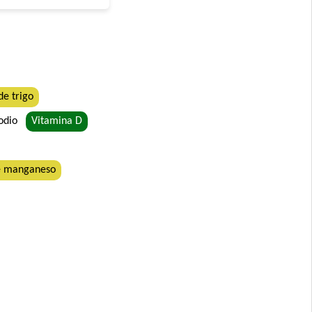
de trigo
sodio
Vitamina D
de manganeso