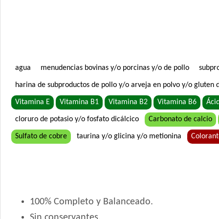
agua
menudencias bovinas y/o porcinas y/o de pollo
subpro
harina de subproductos de pollo y/o arveja en polvo y/o gluten d
Vitamina E
Vitamina B1
Vitamina B2
Vitamina B6
Ácid
cloruro de potasio y/o fosfato dicálcico
Carbonato de calcio
Sulfato de cobre
taurina y/o glicina y/o metionina
Coloran
100% Completo y Balanceado.
Sin conservantes.