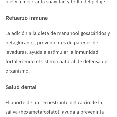
piel y a mejorar la suavidad y brillo del pelaje.
Pro Plan Perro Veterinary Diets Gastrointestinal
Pro Plan Perro Veterinary Diets Movilidad Articular
Pro Plan Perro Veterinary Diets Neurológico Neurocare
Refuerzo inmune
Pro Plan Perro Veterinary Diets Obesidad
Pro Plan Perro Veterinary Diets Urinary
La adición a la dieta de mananooligosacáridos y
Profesional Vet Premium Perro Adulto Mordida Pequeña
betaglucanos, provenientes de paredes de
Profesional Vet Super Premium Perro Adulto Cordero y Arroz
levaduras, ayuda a estimular la inmunidad
Protemix Perro Adulto Mordida Pequeña
Provet Alta Performance Perro Adulto Mordida Pequeña
fortaleciendo el sistema natural de defensa del
Provet Necesidades Especiales Perro Adulto Reducido en
organismo.
Calorías
Provet Perro Adulto Raza Pequeña
Salud dental
Pupy Food Premium Perro Adulto Mordida Pequeña
Raza Perro Adulto de Raza Pequeña
Rosco Perro Adulto Carne
El aporte de un secuestrante del calcio de la
Rosco Perro Adulto Cocktail
saliva (hexametafosfato), ayuda a prevenir la
Royal Canin Perro Care Castrado Mini