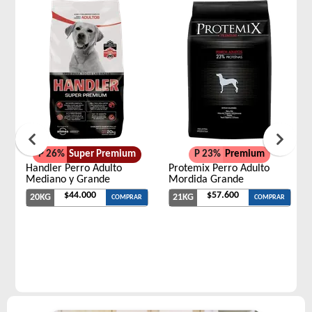
P 26%
Super Premium
P 23%
Premium
Handler Perro Adulto
Protemix Perro Adulto
Mediano y Grande
Mordida Grande
$44.000
$57.600
20KG
21KG
COMPRAR
COMPRAR