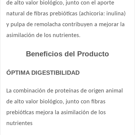
de alto valor biológico, junto con el aporte
Maxxium Perro Adulto Pollo de Campo y Arroz
natural de fibras prebióticas (achicoria: inulina)
Mi Amigo Perro Adulto
MisterPet Perro Adulto Control de Peso
y pulpa de remolacha contribuyen a mejorar la
MisterPet Perro Adulto Mordida Pequeña
asimilación de los nutrientes.
Natural Meat Perro Adulto
Nature Perro Adulto Light
Beneficios del Producto
Nature Perro Adulto de Raza Pequeña
NutriCare Perro Adulto Pequeño
ÓPTIMA DIGESTIBILIDAD
Nutribon Plus Perro Adulto Pequeño
Nutribon XQ Control de Peso
La combinación de proteínas de origen animal
Nutribon XQ Raza Pequeña
Nutrique Healthy Weight Dog
de alto valor biológico, junto con fibras
Nutrique Skin Sensitivity
prebióticas mejora la asimilación de los
Odwalla Perro Adulto
nutrientes
Old Prince Equilibrium Perro Adulto Control de peso Pollo y
Arroz