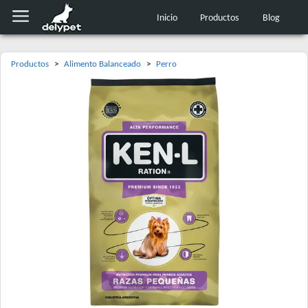
Inicio
Productos
Blog
Productos
>
Alimento Balanceado
>
Perro