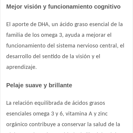
Old Prince Equilibrium Perro Adulto Razas Pequeñas
Mejor visión y funcionamiento cognitivo
Old Prince Proteínas Noveles Perro Adulto Cerdo y Legumbres
Naturales
El aporte de DHA, un ácido graso esencial de la
Old Prince Proteínas Noveles Perro Adulto Light Cordero y
Arroz Integral
familia de los omega 3, ayuda a mejorar el
Old Prince Proteínas Noveles Perro Adulto Razas Pequeñas
funcionamiento del sistema nervioso central, el
Cordero y Arroz Integral
One Perro Adulto Mini con Pollo y Carne
desarrollo del sentido de la visión y el
Pampa Perro Mordida Pequeña
aprendizaje.
Pedigree Perro Adulto Razas Pequeñas Sabor Carne Y
Vegetales
Pelaje suave y brillante
Pro Plan Perro Adulto Piel Sensible Pequeño
Pro Plan Perro Adulto Raza Pequeña
Pro Plan Perro Exigent Adulto Pequeño
La relación equilibrada de ácidos grasos
Pro Plan Perro Piel y Estómago Sensible Adulto Pequeño
esenciales omega 3 y 6, vitamina A y zinc
Pro Plan Perro Reduce Calorie Adulto Raza Pequeña
orgánico contribuye a conservar la salud de la
Pro Plan Perro Veterinary Diets Función Renal