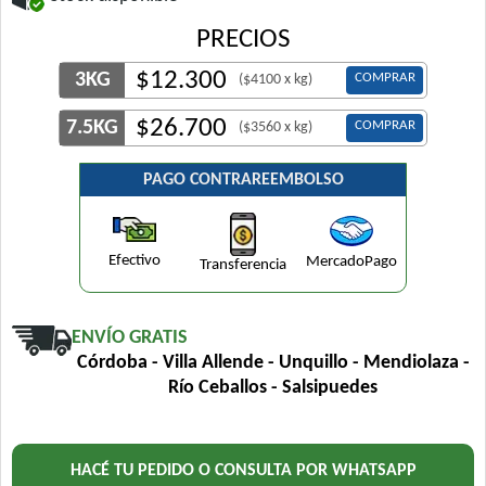
PRECIOS
$
12.300
3KG
COMPRAR
($4100 x kg)
$
26.700
7.5KG
COMPRAR
($3560 x kg)
PAGO CONTRAREEMBOLSO
Efectivo
MercadoPago
Transferencia
ENVÍO GRATIS
Córdoba - Villa Allende - Unquillo - Mendiolaza -
Río Ceballos - Salsipuedes
HACÉ TU PEDIDO O CONSULTA POR WHATSAPP