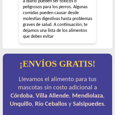
a diario pueden ser tóxicos o
peligrosos para los perros. Algunas
comidas pueden causar desde
molestias digestivas hasta problemas
graves de salud. A continuación, te
dejamos una lista de los alimentos
que debes evitar
¡ENVÍOS GRATIS!
Llevamos el alimento para tus
mascotas sin costo adicional a
Córdoba
,
Villa Allende
,
Mendiolaza
,
Unquillo
,
Río Ceballos
y
Salsipuedes
.