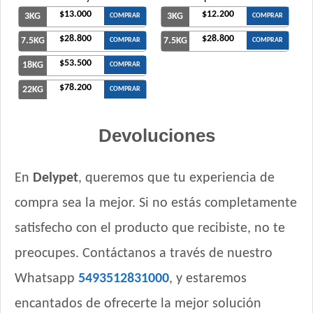
$13.000
$12.200
Vitalcan Complete Control de Peso
3KG
3KG
COMPRAR
COMPRAR
Vitalcan Premium Perro Adulto de Raza Pequeña
$28.800
$28.800
7.5KG
7.5KG
COMPRAR
COMPRAR
Vitalcan Premium Perro Adulto de Raza Pequeña Sabor
$53.500
18KG
COMPRAR
Cordero
$78.200
Vitalcan Premium Perro Control de Peso
22KG
COMPRAR
Vitalcan Therapy Canine Cardiac Health
Vitalcan Therapy Canine Gastrointestinal Aid
Devoluciones
Vitalcan Therapy Canine Hypoallergenic Care
Vitalcan Therapy Canine Mobility AID
En
Delypet
, queremos que tu experiencia de
Vitalcan Therapy Canine Obesity Management
compra sea la mejor. Si no estás completamente
Vitalcan Therapy Canine Renal
Xtreme Dog Perro Adulto
satisfecho con el producto que recibiste, no te
Zimpi Perro Adulto
preocupes. Contáctanos a través de nuestro
Whatsapp
5493512831000
, y estaremos
encantados de ofrecerte la mejor solución