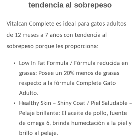
tendencia al sobrepeso
Maxxium Gato Trucha Patagónica
Mi Amigo Gato Adulto
Vitalcan Complete es ideal para gatos adultos
MisterPet Gato Adulto
de 12 meses a 7 años con tendencia al
Montañés Gato Adulto
Nature Gatos
sobrepeso porque les proporciona:
Nature Gatos Urinary
NutriCare Gato Adulto
Low In Fat Formula / Fórmula reducida en
Nutribon Plus Gato Adulto
grasas: Posee un 20% menos de grasas
Nutribon XQ Gato Adulto
respecto a la fórmula Complete Gato
Nutribon XQ Urinary
Adulto.
Nutrique Urinary Care Cat
Healthy Skin – Shiny Coat / Piel Saludable –
Nutrique Young Adult Cat Healthy Maintenance
Pelaje brillante: El aceite de pollo, fuente
Nutrique Young Adult Cat Sterilised / Healthy Weight
Old Prince Equilibrium Gato Adulto
de omega 6, brinda humectación a la piel y
Old Prince Equilibrium Gato Adulto Esterilizado
brillo al pelaje.
Old Prince Equilibrium Gato Adulto Urinario