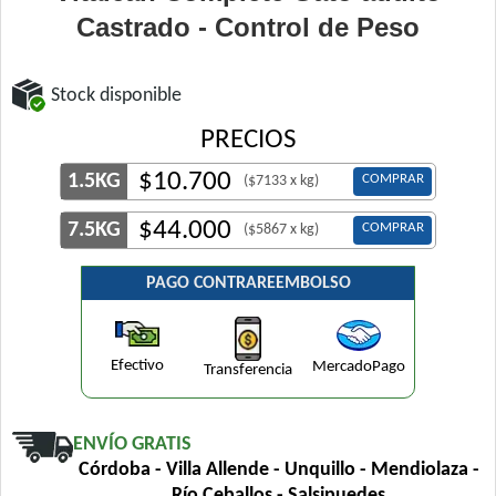
Castrado - Control de Peso
Stock disponible
PRECIOS
$
10.700
1.5KG
COMPRAR
($7133 x kg)
$
44.000
7.5KG
COMPRAR
($5867 x kg)
PAGO CONTRAREEMBOLSO
Efectivo
MercadoPago
Transferencia
ENVÍO GRATIS
Córdoba - Villa Allende - Unquillo - Mendiolaza -
Río Ceballos - Salsipuedes