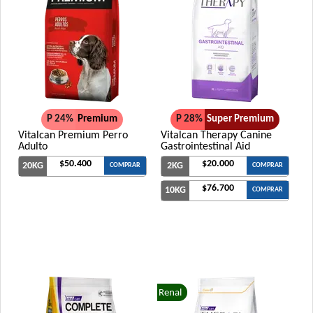
P 24%
Premium
P 28%
Super Premium
Vitalcan Premium Perro
Vitalcan Therapy Canine
Adulto
Gastrointestinal Aid
$50.400
$20.000
20KG
2KG
COMPRAR
COMPRAR
$76.700
10KG
COMPRAR
Renal