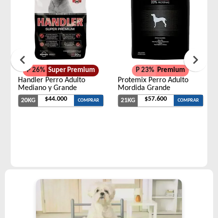
P 26%
Super Premium
P 23%
Premium
Handler Perro Adulto
Protemix Perro Adulto
Mediano y Grande
Mordida Grande
$44.000
$57.600
20KG
21KG
COMPRAR
COMPRAR