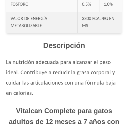
FÓSFORO
0,5%
1,0%
Gooster Gato Adulto
Gran Campeón Gato Adulto
VALOR DE ENERGÍA
3300 KCAL/KG EN
Handler Gato Adulto
METABOLIZABLE
MS
Handler Gato Adulto Urinary
Infinity Gato Adulto
Descripción
Iron Pet Gato Adulto
Jaspe Gato Adulto
La nutrición adecuada para alcanzar el peso
Jaspe Premium Gato Adulto
Kedi Special Care
ideal. Contribuye a reducir la grasa corporal y
Keiko Gato Adulto Mix de Pescados
cuidar las articulaciones con una fórmula baja
Ken-l Gato Adulto
en calorías.
Kongo Gato Adulto sabor Carne y Pollo
Kongo Gato Adulto sabor Salmón y Atún
Vitalcan Complete para gatos
Maintenance Criadores Gato Adulto
Maussy Gatos Adultos Mix Pescado
adultos de 12 meses a 7 años con
Max Pet Gato Adulto