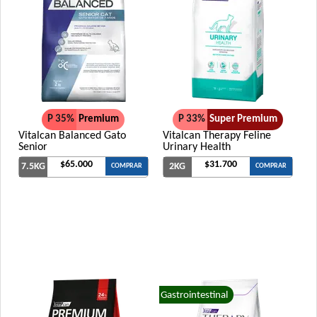
P 35%
Premium
P 33%
Super Premium
Vitalcan Balanced Gato
Vitalcan Therapy Feline
Senior
Urinary Health
$65.000
$31.700
7.5KG
2KG
COMPRAR
COMPRAR
Gastrointestinal