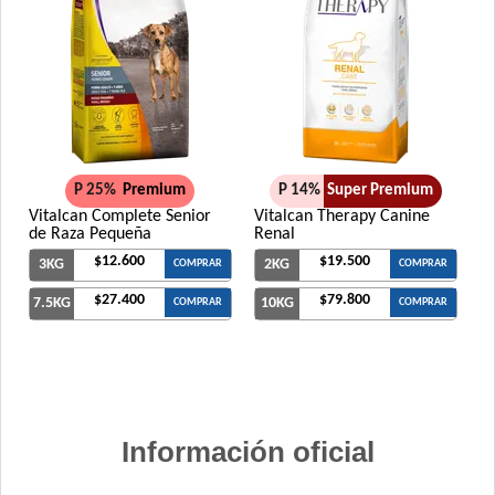
P 25%
Premium
P 14%
Super Premium
Vitalcan Complete Senior
Vitalcan Therapy Canine
de Raza Pequeña
Renal
$12.600
$19.500
3KG
2KG
COMPRAR
COMPRAR
$27.400
$79.800
7.5KG
10KG
COMPRAR
COMPRAR
Información oficial