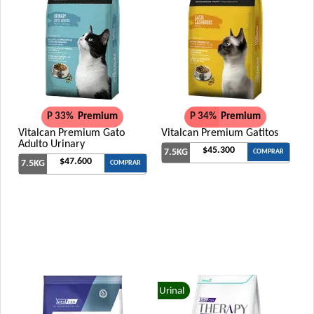
P 33%
Premium
P 34%
Premium
Vitalcan Premium Gato
Vitalcan Premium Gatitos
Adulto Urinary
$45.300
7.5KG
COMPRAR
$47.600
7.5KG
COMPRAR
Urinal