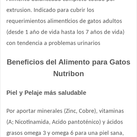
Infinity Gato Adulto
extrusion. Indicado para cubrir los
Iron Pet Gato Adulto
requerimientos alimenticios de gatos adultos
Jaspe Gato Adulto
(desde 1 año de vida hasta los 7 años de vida)
Jaspe Premium Gato Adulto
Kedi Special Care
con tendencia a problemas urinarios
Keiko Gato Adulto Mix de Pescados
Ken-l Gato Adulto
Beneficios del Alimento para Gatos
Kongo Gato Adulto sabor Carne y Pollo
Nutribon
Kongo Gato Adulto sabor Salmón y Atún
Maintenance Criadores Gato Adulto
Piel y Pelaje más saludable
Maussy Gatos Adultos Mix Pescado
Max Pet Gato Adulto
Maxxium Gato Trucha Patagónica
Por aportar minerales (Zinc, Cobre), vitaminas
Mi Amigo Gato Adulto
(A; Nicotinamida, Acido pantoténico) y ácidos
MisterPet Gato Adulto
grasos omega 3 y omega 6 para una piel sana,
Montañés Gato Adulto