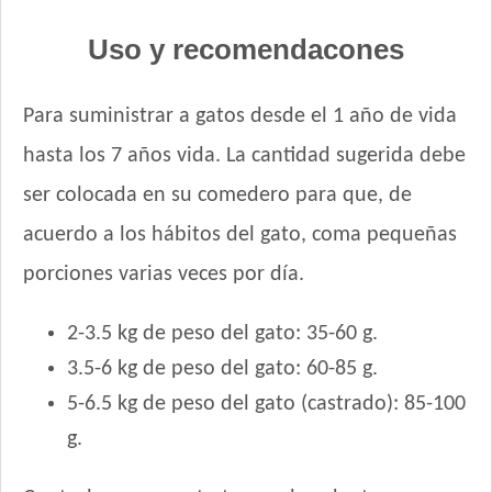
Royal Canin Gato Indoor Long Hair - Pelo Largo
Royal Canin Gato Raza Persian Adulto
Uso y recomendacones
Royal Canin Gato Raza Siamese Adulto
Royal Canin Gato Sensible
Para suministrar a gatos desde el 1 año de vida
Royal Canin Gato Veterinary Urinary S/O
hasta los 7 años vida. La cantidad sugerida debe
Royal Canin Gato Veterinary Calm
ser colocada en su comedero para que, de
Royal Canin Gato Veterinary Castrado Weight Control
Royal Canin Gato Veterinary Diabetic
acuerdo a los hábitos del gato, coma pequeñas
Royal Canin Gato Veterinary Hypoallergenic
porciones varias veces por día.
Royal Canin Gato Veterinary Renal
Royal Canin Gato Veterinary Satiety Support Weight
2-3.5 kg de peso del gato: 35-60 g.
Management
3.5-6 kg de peso del gato: 60-85 g.
Sabrositos Adultos Pescado
Sabrositos Gato Adulto Mix
5-6.5 kg de peso del gato (castrado): 85-100
Sieger Criadores Gato All in One
g.
Sieger Gato Adulto
Sieger Gato Castrado Indoor