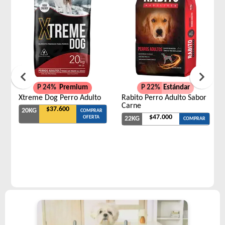
P 24%
Premium
P 22%
Estándar
Xtreme Dog Perro Adulto
Rabito Perro Adulto Sabor
Carne
$37.600
20KG
COMPRAR
$47.000
OFERTA
22KG
COMPRAR