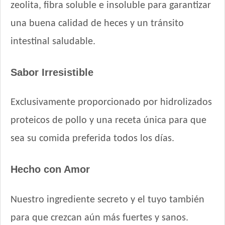
Pupy Food Gato Adulto
zeolita, fibra soluble e insoluble para garantizar
Raza Gato Adulto sabor Carne, Pescado y Arroz
una buena calidad de heces y un tránsito
Raza Gato Adulto sabor Pescado
intestinal saludable.
Raza Gato Adulto sabor Pollo y Leche
Raza Gato Castrado
Sabor Irresistible
Royal Canin Club Performance Gato Adulto
Royal Canin Gato Active 7+
Exclusivamente proporcionado por hidrolizados
Royal Canin Gato Care Appetite Control
Royal Canin Gato Care Digestive
proteicos de pollo y una receta única para que
Royal Canin Gato Care Hair & Skin
sea su comida preferida todos los días.
Royal Canin Gato Care Hairball
Royal Canin Gato Care Urinary
Hecho con Amor
Royal Canin Gato Care Weight
Royal Canin Gato Exigent
Nuestro ingrediente secreto y el tuyo también
Royal Canin Gato Fit
Royal Canin Gato Indoor
para que crezcan aún más fuertes y sanos.