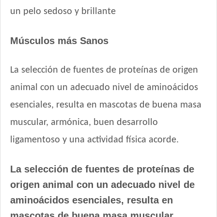
un pelo sedoso y brillante
Nature Gatos
Nature Gatos Urinary
NutriCare Gato Adulto
Músculos más Sanos
Nutribon Plus Gato Adulto
Nutribon XQ Gato Adulto
La selección de fuentes de proteínas de origen
Nutrique Urinary Care Cat
animal con un adecuado nivel de aminoácidos
Nutrique Young Adult Cat Healthy Maintenance
esenciales, resulta en mascotas de buena masa
Nutrique Young Adult Cat Sterilised / Healthy Weight
Old Prince Equilibrium Gato Adulto
muscular, armónica, buen desarrollo
Old Prince Equilibrium Gato Adulto Esterilizado
ligamentoso y una actividad física acorde.
Old Prince Equilibrium Gato Adulto Urinario
Old Prince Premium Gato Adulto
La selección de fuentes de proteínas de
Old Prince Proteínas Noveles Gato Adulto Cordero y Arroz
origen animal con un adecuado nivel de
Integral
Old Prince Proteínas Noveles Gato Adulto Esterilizado Cordero
aminoácidos esenciales, resulta en
y Arroz Integral
mascotas de buena masa muscular,