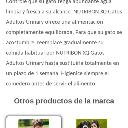
Controle que su gato tenga abundante agua
Sieger Gato Dermaprotect
limpia y fresca a su alcance. NUTRIBON XQ Gatos
Sieger Gato Hairball & Stress Control
Adultos Urinary ofrece una alimentación
Sieger Gato Reducido en Calorías
completamente equilibrada. Para que su gato se
Sieger Gato Urinary
Suelto Gato
acostumbre, reemplace gradualmente su
Top Nutrition Gato Adulto
comida habitual por NUTRIBON XQ Gatos
Upper Crock Gato Adulto
Adultos Urinary hasta sustituirla totalmente en
Upper Crock Gato Castrado
Upper Crock Gato Urinary
un plazo de 1 semana. Higienice siempre el
Vagoneta Gato Adulto
comedero antes de servir el alimento.
Vitalcan Balanced Gato Adulto
Vitalcan Balanced Gato Adulto Control de PH
Otros productos de la marca
Vitalcan Balanced Gato Adulto Control de Peso / Castrado
Vitalcan Balanced Natural Recipe Gato Sabor Carne Argentina
Seleccionada
Vitalcan Balanced Natural Recipe Gato Sabor Cordero