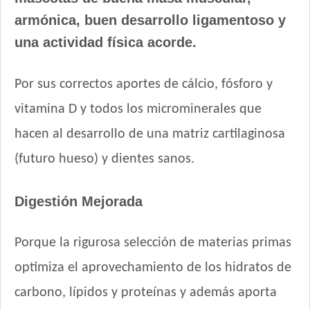
One Gato Adulto Pollo y Salmón
armónica, buen desarrollo ligamentoso y
Pachá Gato Sabor Pescado
una actividad física acorde.
Pampa Gato Adulto
Pipón Pipón Gato Adulto
Pro Plan Gato Adulto
Por sus correctos aportes de cálcio, fósforo y
Pro Plan Gato Adulto Esterilizado con Carne de Salmón
vitamina D y todos los microminerales que
Pro Plan Gato Adulto Live Clear Reductor de Alérgenos
hacen al desarrollo de una matriz cartilaginosa
Pro Plan Gato Adulto Piel & Estómago Sensible
(futuro hueso) y dientes sanos.
Pro Plan Gato Adulto Urinary
Pro Plan Veterinary Diets Gato Adulto Gastrointestinal
Digestión Mejorada
Pro Plan Veterinary Diets Gato Adulto Renal Etapa Avanzada
Pro Plan Veterinary Diets Gato Adulto Urinary
Pro Plan Veterinary Diets Gato Adulto con Sobrepeso
Porque la rigurosa selección de materias primas
Profesional Vet Gato Adulto
optimiza el aprovechamiento de los hidratos de
Profesional Vet Premium Gato Adulto
carbono, lípidos y proteínas y además aporta
Profesional Vet Super Premium Gato Adulto Urinary