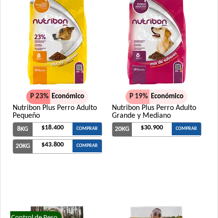
P 23%
Económico
P 19%
Económico
Nutribon Plus Perro Adulto
Nutribon Plus Perro Adulto
Pequeño
Grande y Mediano
$18.400
$30.900
8KG
20KG
COMPRAR
COMPRAR
$43.800
20KG
COMPRAR
Control de Peso