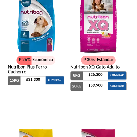
P 26%
Económico
P 30%
Estándar
Nutribon Plus Perro
Nutribon XQ Gato Adulto
Cachorro
$26.300
8KG
COMPRAR
$31.300
15KG
COMPRAR
$59.900
20KG
COMPRAR