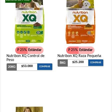
P 25%
Estándar
P 25%
Estándar
Nutribon XQ Control de
Nutribon XQ Raza Pequeña
Peso
$25.200
8KG
COMPRAR
$53.000
20KG
COMPRAR